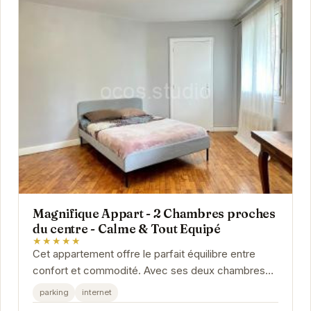
Magnifique Appart - 2 Chambres proches
du centre - Calme & Tout Equipé
★★★★★
Cet appartement offre le parfait équilibre entre
confort et commodité. Avec ses deux chambres
spacieuses, il peut accueillir jusqu'à quatre...
parking
internet