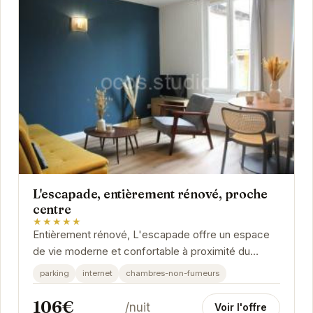
L'escapade, entièrement rénové, proche
centre
★★★★★
Entièrement rénové, L'escapade offre un espace
de vie moderne et confortable à proximité du
centre de Grenoble. Son emplacement privilégié...
parking
internet
chambres-non-fumeurs
106€
/nuit
Voir l'offre