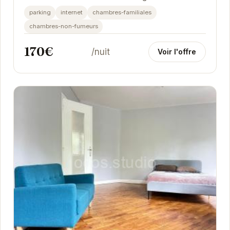
confortable et bien équipé.
parking
internet
chambres-familiales
chambres-non-fumeurs
170€
/nuit
Voir l'offre