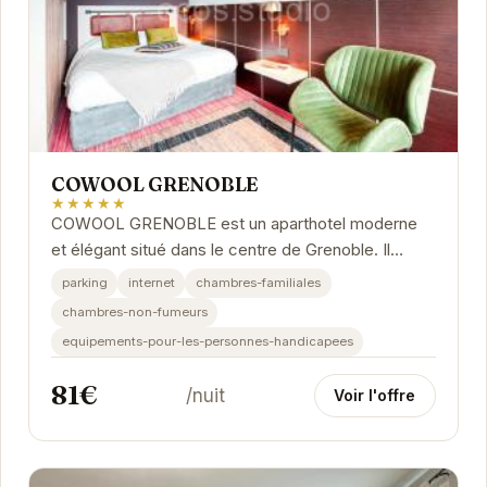
COWOOL GRENOBLE
★★★★★
COWOOL GRENOBLE est un aparthotel moderne
et élégant situé dans le centre de Grenoble. Il
propose des hébergements indépendants avec
parking
internet
chambres-familiales
une...
chambres-non-fumeurs
equipements-pour-les-personnes-handicapees
81€
/nuit
Voir l'offre