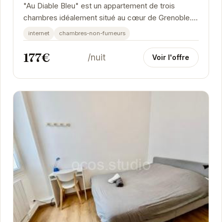
"Au Diable Bleu" est un appartement de trois
chambres idéalement situé au cœur de Grenoble.
Offrant un espace de vie confortable et moderne,
internet
chambres-non-fumeurs
cet...
177€
/nuit
Voir l'offre