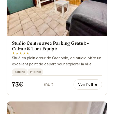
Studio Centre avec Parking Gratuit -
Calme & Tout Equipé
★★★★★
Situé en plein cœur de Grenoble, ce studio offre un
excellent point de départ pour explorer la ville.
Avec son parking gratuit, plus besoin de...
parking
internet
73€
/nuit
Voir l'offre