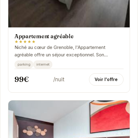
Appartement agréable
★★★★★
Niché au cœur de Grenoble, l'Appartement
agréable offre un séjour exceptionnel. Son
emplacement privilégié permet d'accéder
parking
internet
facilement aux...
99€
/nuit
Voir l'offre