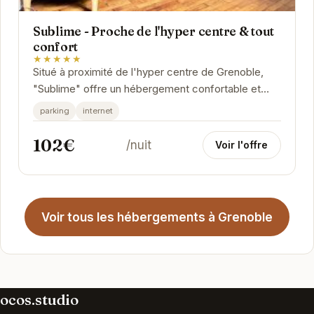
Sublime - Proche de l'hyper centre & tout
confort
★★★★★
Situé à proximité de l'hyper centre de Grenoble,
"Sublime" offre un hébergement confortable et
pratique. Cet appartement est idéal pour les...
parking
internet
102€
/nuit
Voir l'offre
Voir tous les hébergements à Grenoble
ocos.studio