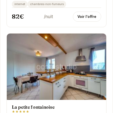
confortable et pratique. Proche des commodités
internet
chambres-non-fumeurs
et...
82€
/nuit
Voir l'offre
La petite fontainoise
★★★★★