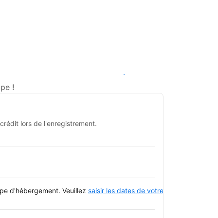
Voir les disponibilités
pe !
rédit lors de l'enregistrement.
type d'hébergement. Veuillez
saisir les dates de votre séjour
et consulte