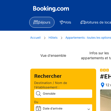
Séjours
Vols
Voitures de loca
Accueil
Hôtels
Appartements : toutes les option
Infos sur les
Vue d'ensemble
appartements et ta
#EH
Rechercher
Destination / Nom de
12 
l'établissement :
Une
fois 
votr
Du
rés
Date d'arrivée
+
eff