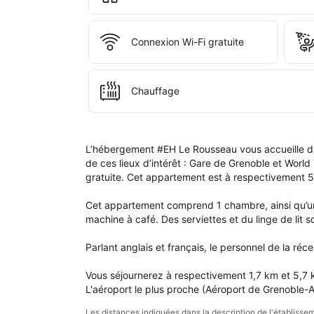
dan
votr
com
Connexion Wi-Fi gratuite
Chauffage
L’hébergement #EH Le Rousseau vous accueille dan
de ces lieux d’intérêt : Gare de Grenoble et World
gratuite. Cet appartement est à respectivement 5
Cet appartement comprend 1 chambre, ainsi qu’une
machine à café. Des serviettes et du linge de lit so
Parlant anglais et français, le personnel de la réc
Vous séjournerez à respectivement 1,7 km et 5,7 k
L'aéroport le plus proche (Aéroport de Grenoble-A
Les distances indiquées dans la description de l'établis