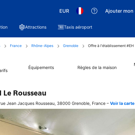
EUR
Ajouter mon 
tion
Attractions
Taxis aéroport
s
France
Rhône-Alpes
Grenoble
Offre à l'établissement #EH
Équipements
Règles de la maison
rifs
 Le Rousseau
–
rue Jean Jacques Rousseau, 38000 Grenoble, France
Voir la carte
 
e 
ervation 
ectuée, 