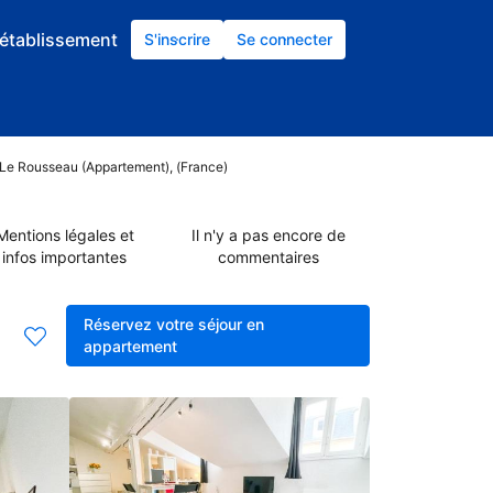
établissement
S'inscrire
Se connecter
 Le Rousseau (Appartement), (France)
Mentions légales et
Il n'y a pas encore de
infos importantes
commentaires
Réservez votre séjour en
appartement