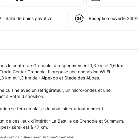
s 
e 
pte.
Salle de bains privative
Réception ouverte 24h/
s le centre de Grenoble, à respectivement 1,3 km et 1,6 km 
 Trade Center Grenoble. Il propose une connexion Wi-Fi 
,3 km et 1,3 km de : Alpexpo et Stade des ALpes.

 cuisine avec un réfrigérateur, un micro-ondes et une 
nt à votre disposition.

eption se fera un plaisir de vous aider à tout moment.

m de ces lieux d’intérêt : La Bastille de Grenoble et Summum. 
lpes-Isère) est à 47 km.
sement sont calculées avec © OpenStreetMap.