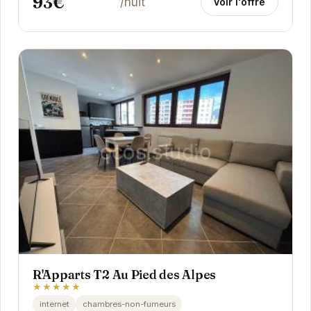
93€
/nuit
Voir l'offre
R'Apparts T2 Au Pied des Alpes
★★★★★
internet
chambres-non-fumeurs