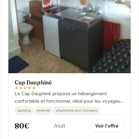
Cap Dauphiné
★★★★★
Le Cap Dauphiné propose un hébergement
confortable et fonctionnel, idéal pour les voyageurs
d'affaires ou de loisirs. Sa situation géographique...
parking
internet
chambres-non-fumeurs
80€
/nuit
Voir l'offre