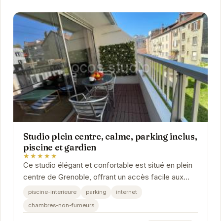
Studio plein centre, calme, parking inclus,
piscine et gardien
★★★★★
Ce studio élégant et confortable est situé en plein
centre de Grenoble, offrant un accès facile aux
attractions de la ville. Avec une piscine...
piscine-interieure
parking
internet
chambres-non-fumeurs