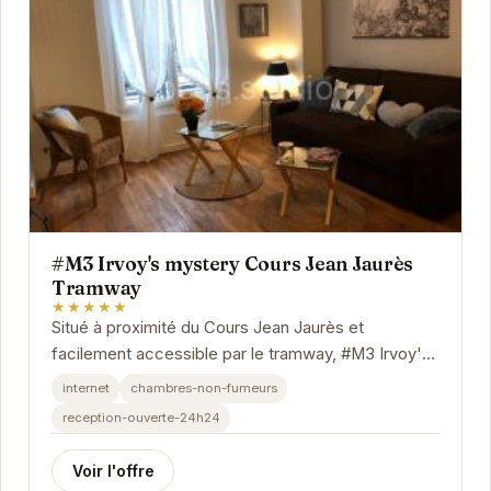
#M3 Irvoy's mystery Cours Jean Jaurès
Tramway
★★★★★
Situé à proximité du Cours Jean Jaurès et
facilement accessible par le tramway, #M3 Irvoy's
mystery propose un hébergement confortable et...
internet
chambres-non-fumeurs
reception-ouverte-24h24
Voir l'offre