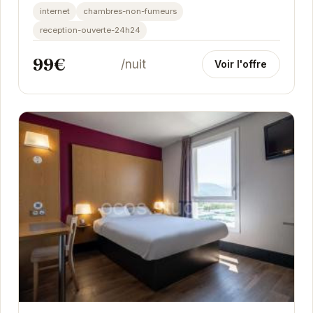
offre un espace de vie confortable et...
internet
chambres-non-fumeurs
reception-ouverte-24h24
99€
/nuit
Voir l'offre