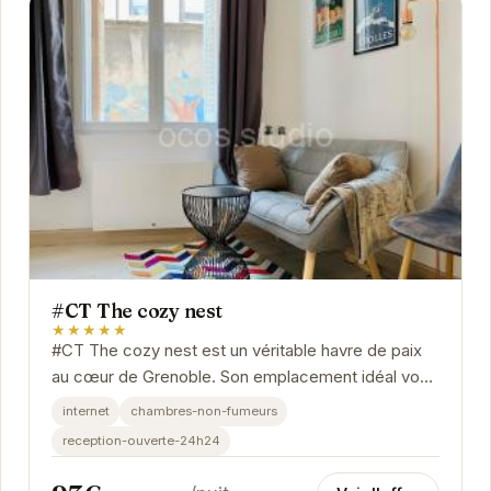
#CT The cozy nest
★★★★★
#CT The cozy nest est un véritable havre de paix
au cœur de Grenoble. Son emplacement idéal vous
permet de profiter pleinement des attractions de...
internet
chambres-non-fumeurs
reception-ouverte-24h24