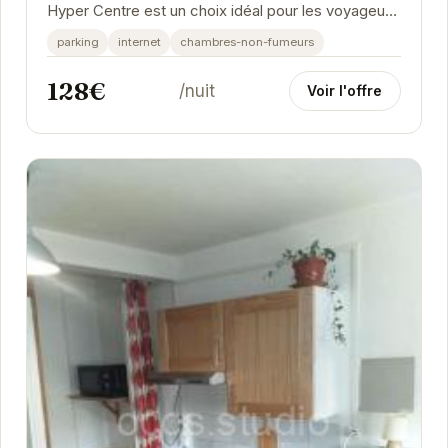
Hyper Centre est un choix idéal pour les voyageurs
souhaitant explorer la ville. Proche des...
parking
internet
chambres-non-fumeurs
128€
/nuit
Voir l'offre