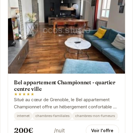
Bel appartement Championnet - quartier
centre ville
★★★★★
Situé au cœur de Grenoble, le Bel appartement
Championnet offre un hébergement confortable et
moderne. Idéal pour les familles et les groupes...
internet
chambres-familiales
chambres-non-fumeurs
200€
/nuit
Voir l'offre