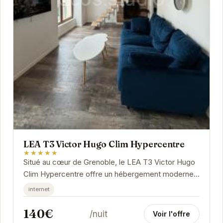
LEA T3 Victor Hugo Clim Hypercentre
★★★★★
Situé au cœur de Grenoble, le LEA T3 Victor Hugo
Clim Hypercentre offre un hébergement moderne
et confortable. Avec sa climatisation et son...
internet
140€
/nuit
Voir l'offre