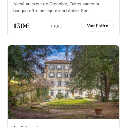
Niché au cœur de Grenoble, Faites sauter la
banque offre un séjour inoubliable. Son
emplacement privilégié permet d'accéder
130€
facilement aux...
/nuit
Voir l'offre