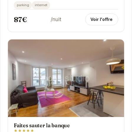
séjour à Grenoble. Proche des commerces,...
parking
internet
87€
/nuit
Voir l'offre
Faites sauter la banque
★★★★★