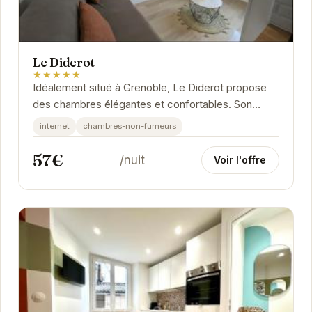
Le Diderot
★★★★★
Idéalement situé à Grenoble, Le Diderot propose
des chambres élégantes et confortables. Son
emplacement privilégié permet d'accéder...
internet
chambres-non-fumeurs
57€
/nuit
Voir l'offre