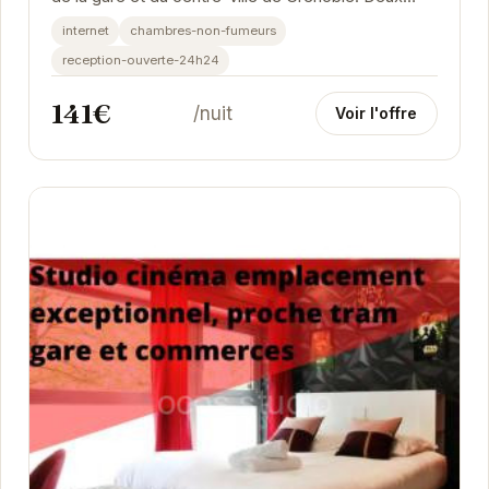
chambres confortables, un espace bureau...
internet
chambres-non-fumeurs
reception-ouverte-24h24
141€
/nuit
Voir l'offre