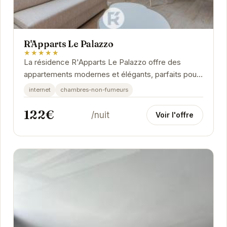
R'Apparts Le Palazzo
★★★★★
La résidence R'Apparts Le Palazzo offre des
appartements modernes et élégants, parfaits pour
un séjour confortable à Grenoble. Chaque...
internet
chambres-non-fumeurs
122€
/nuit
Voir l'offre