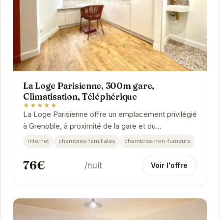
La Loge Parisienne, 300m gare,
Climatisation, Téléphérique
★★★★★
La Loge Parisienne offre un emplacement privilégié
à Grenoble, à proximité de la gare et du
téléphérique. Avec la climatisation, vous...
internet
chambres-familiales
chambres-non-fumeurs
76€
/nuit
Voir l'offre