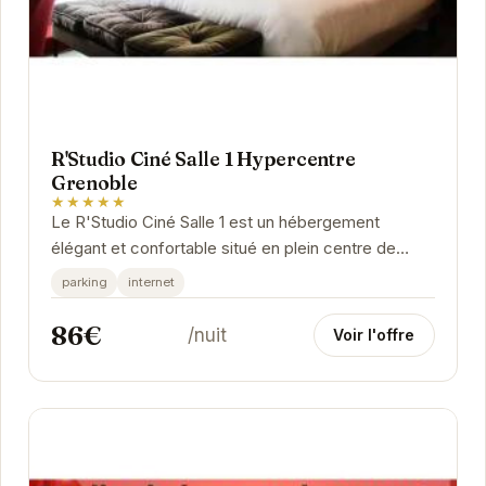
R'Studio Ciné Salle 1 Hypercentre
Grenoble
★★★★★
Le R'Studio Ciné Salle 1 est un hébergement
élégant et confortable situé en plein centre de
Grenoble. Sa proximité avec les cinémas, les...
parking
internet
86€
/nuit
Voir l'offre