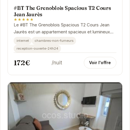
#BT The Grenoblois Spacious T2 Cours
Jean Jaurès
★★★★★
Le #BT The Grenoblois Spacious T2 Cours Jean
Jaurès est un appartement spacieux et lumineux
situé en plein cœur de Grenoble. Il offre un...
internet
chambres-non-fumeurs
reception-ouverte-24h24
172€
/nuit
Voir l'offre