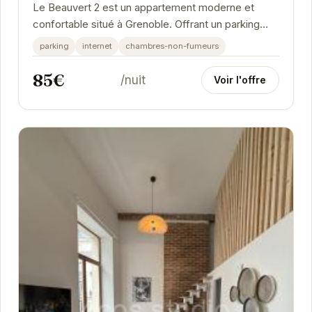
Le Beauvert 2 est un appartement moderne et
confortable situé à Grenoble. Offrant un parking
gratuit, il est idéalement placé pour explorer la...
parking
internet
chambres-non-fumeurs
85€
/nuit
Voir l'offre