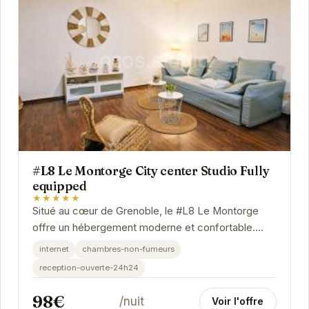
#L8 Le Montorge City center Studio Fully
equipped
★★★★★
Situé au cœur de Grenoble, le #L8 Le Montorge
offre un hébergement moderne et confortable.
Idéal pour les voyageurs d'affaires et les
internet
chambres-non-fumeurs
touristes,...
reception-ouverte-24h24
98€
/nuit
Voir l'offre