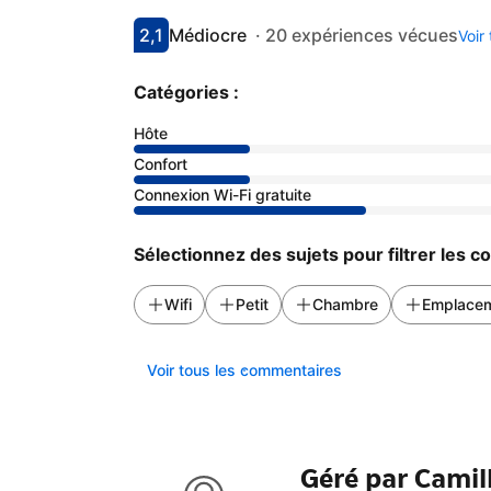
2,1
Médiocre
·
20 expériences vécues
Voir
Avec une note de 2.1
médiocre
Catégories :
Hôte
Confort
Connexion Wi-Fi gratuite
Sélectionnez des sujets pour filtrer les 
Wifi
Petit
Chambre
Emplace
Voir tous les commentaires
Géré par Camil