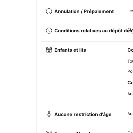
Le
Annulation / Prépaiement
Si
Conditions relatives au dépôt de 
Enfants et lits
Co
To
Po
Co
Au
Auc
Aucune restriction d'âge
Ce