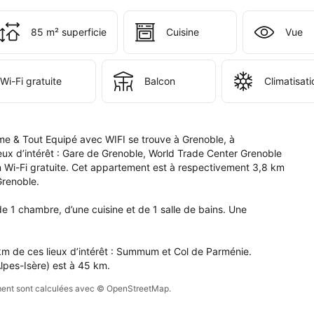
ervation 
i 
 
85 m² superficie
Cuisine
Vue
s 
e 
pte.
Wi-Fi gratuite
Balcon
Climatisati
 & Tout Equipé avec WIFI se trouve à Grenoble, à 
eux d’intérêt : Gare de Grenoble, World Trade Center Grenoble 
n Wi-Fi gratuite. Cet appartement est à respectivement 3,8 km 
renoble.

1 chambre, d’une cuisine et de 1 salle de bains. Une 
m de ces lieux d’intérêt : Summum et Col de Parménie. 
lpes-Isère) est à 45 km.
sement sont calculées avec © OpenStreetMap.