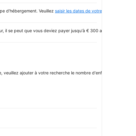
type d'hébergement. Veuillez
saisir les dates de votre séjour
et consulte
, il se peut que vous deviez payer jusqu'à € 300 après votre dépa
oupe, veuillez ajouter à votre recherche le nombre d'enfants avec qui v