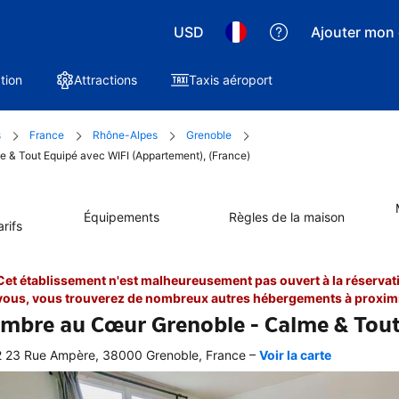
USD
Ajouter mon 
tion
Attractions
Taxis aéroport
s
France
Rhône-Alpes
Grenoble
e & Tout Equipé avec WIFI (Appartement), (France)
Équipements
Règles de la maison
rifs
Cet établissement n'est malheureusement pas ouvert à la réservati
vous, vous trouverez de nombreux autres hébergements à proximi
mbre au Cœur Grenoble - Calme & Tout
–
 23 Rue Ampère, 38000 Grenoble, France
Voir la carte
 