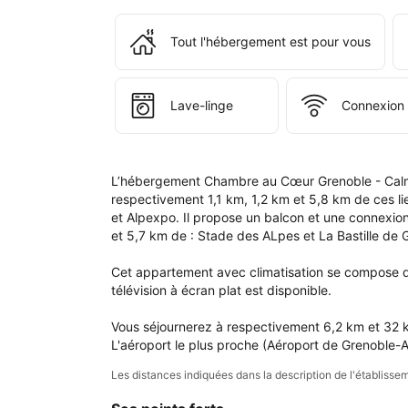
rés
ains
que
Tout l'hébergement est pour vous
dan
votr
com
Lave-linge
Connexion 
L’hébergement Chambre au Cœur Grenoble - Calme
respectivement 1,1 km, 1,2 km et 5,8 km de ces li
et Alpexpo. Il propose un balcon et une connexio
et 5,7 km de : Stade des ALpes et La Bastille de G
Cet appartement avec climatisation se compose de 
télévision à écran plat est disponible.

Vous séjournerez à respectivement 6,2 km et 32 k
L'aéroport le plus proche (Aéroport de Grenoble-A
Les distances indiquées dans la description de l'établis