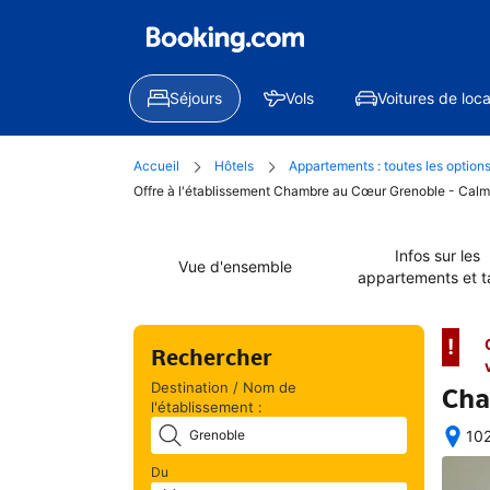
Séjours
Vols
Voitures de loca
Accueil
Hôtels
Appartements : toutes les option
Offre à l'établissement Chambre au Cœur Grenoble - Calm
Infos sur les
Vue d'ensemble
appartements et ta
!
Rechercher
Destination / Nom de
Cha
l'établissement :
102
Une
Du
fois 