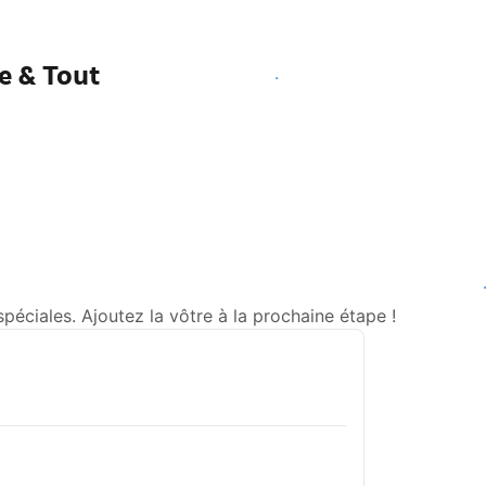
e & Tout
Voir les disponibilités
Voir les di
ciales. Ajoutez la vôtre à la prochaine étape !