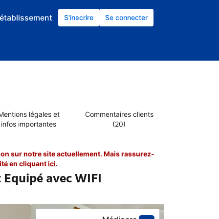
établissement
S'inscrire
Se connecter
Mentions légales et
Commentaires clients
infos importantes
(20)
on sur notre site actuellement. Mais rassurez-
té en cliquant
ici
.
 Equipé avec WIFI