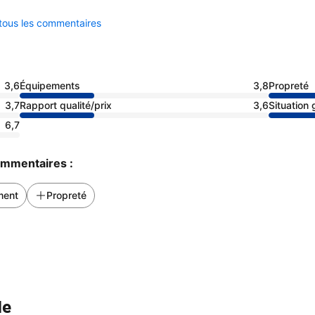
 tous les commentaires
3,6
Équipements
3,8
Propreté
3,7
Rapport qualité/prix
3,6
Situation
6,7
commentaires :
ment
Propreté
le