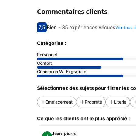
Commentaires clients
7,5
Bien
·
35 expériences vécues
Voir tous 
Avec une note de 7.5
bien
Catégories :
Personnel
Confort
Connexion Wi-Fi gratuite
Sélectionnez des sujets pour filtrer les 
Emplacement
Propreté
Literie
Ce que les clients ont le plus apprécié :
Jean-pierre