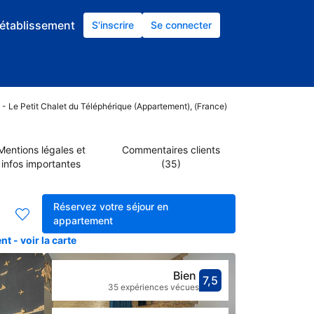
établissement
S'inscrire
Se connecter
 - Le Petit Chalet du Téléphérique (Appartement), (France)
Mentions légales et
Commentaires clients
infos importantes
(35)
Réservez votre séjour en
appartement
 - voir la carte
Bien
7,5
Avec une not
bien
35 expériences vécues