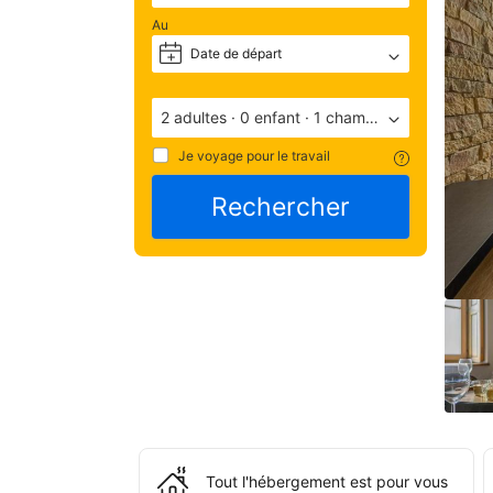
ave
Au
une
Date de départ
+
note
de 
9/1
2 adultes
·
0 enfant
·
1 chambre
(not
basé
Je voyage pour le travail
35
Rechercher
com
Éva
par 
les 
apr
leur
séj
à 
l'é
Tout l'hébergement est pour vous
MYD