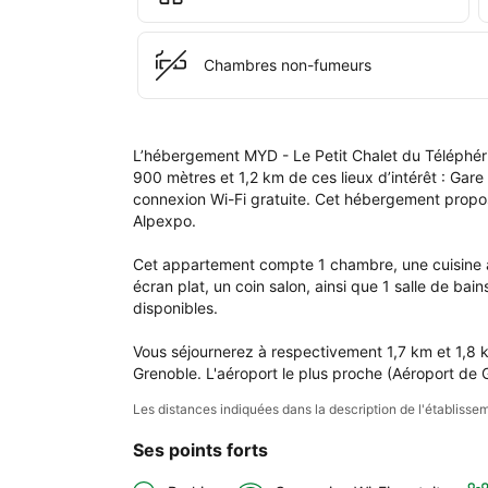
- 
Le 
Peti
Chambres non-fumeurs
Cha
du 
Tél
L’hébergement MYD - Le Petit Chalet du Téléphéri
900 mètres et 1,2 km de ces lieux d’intérêt : Gar
connexion Wi-Fi gratuite. Cet hébergement propose 
Alpexpo.

Cet appartement compte 1 chambre, une cuisine ave
écran plat, un coin salon, ainsi que 1 salle de bai
disponibles.

Vous séjournerez à respectivement 1,7 km et 1,8 km
Grenoble. L'aéroport le plus proche (Aéroport de 
Les distances indiquées dans la description de l'établis
Ses points forts