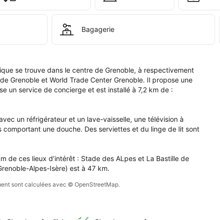
t 
Bagagerie
let 
éphérique.
que se trouve dans le centre de Grenoble, à respectivement 
e de Grenoble et World Trade Center Grenoble. Il propose une 
un service de concierge et est installé à 7,2 km de : 
c un réfrigérateur et un lave-vaisselle, une télévision à 
ns comportant une douche. Des serviettes et du linge de lit sont 
 de ces lieux d’intérêt : Stade des ALpes et La Bastille de 
Grenoble-Alpes-Isère) est à 47 km.
sement sont calculées avec © OpenStreetMap.