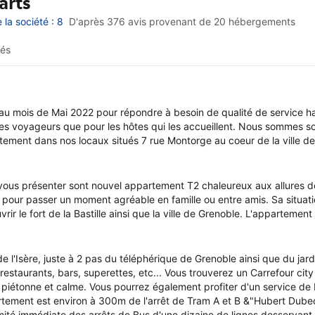
arts
la société : 8
D'après 376 avis provenant de
20 hébergements
rés
au mois de Mai 2022 pour répondre à besoin de qualité de service hau
 les voyageurs que pour les hôtes qui les accueillent. Nous sommes 
tement dans nos locaux situés 7 rue Montorge au coeur de la ville d
e vous présenter sont nouvel appartement T2 chaleureux aux allures d
 pour passer un moment agréable en famille ou entre amis. Sa situat
ir le fort de la Bastille ainsi que la ville de Grenoble. L'appartemen
e l'Isère, juste à 2 pas du téléphérique de Grenoble ainsi que du jard
restaurants, bars, superettes, etc... Vous trouverez un Carrefour city 
piétonne et calme. Vous pourrez également profiter d'un service de 
tement est environ à 300m de l'arrêt de Tram A et B &"Hubert Dubedo
ité immédiate des arrêts de Bus d'une dizaine de lignes desservant p