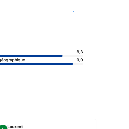
Voir les disponibilités
8,3
 géographique
9,0
Laurent
Camill