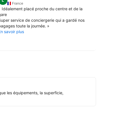
L
France
Fran
«
Idéalement placé proche du centre et de la
«
L'appart é
gare
la vieille v
Super service de conciergerie qui a gardé nos
L'appartemen
bagages toute la journée.
»
porte à digi
En savoir plus
est bien équ
En savoir pl
ue les équipements, la superficie,