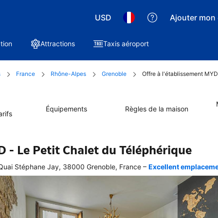
USD
Ajouter mon 
tion
Attractions
Taxis aéroport
s
France
Rhône-Alpes
Grenoble
Offre à l'établissement MYD
Équipements
Règles de la maison
rifs
 - Le Petit Chalet du Téléphérique
–
Quai Stéphane Jay, 38000 Grenoble, France
Excellent emplacement
ellente
ation 
graphique 