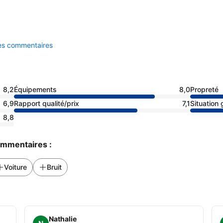
les commentaires
8,2
Équipements
8,0
Propreté
6,9
Rapport qualité/prix
7,1
Situation
8,8
commentaires :
Voiture
Bruit
Nathalie