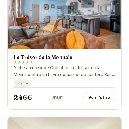
Le Trésor de la Monnaie
★★★★★
Niché au cœur de Grenoble, Le Trésor de la
Monnaie offre un havre de paix et de confort. Son
emplacement privilégié permet un accès facile
internet
aux...
246€
/nuit
Voir l'offre