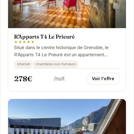
R'Apparts T4 Le Prieuré
★★★★★
Situé dans le centre historique de Grenoble, le
R’Apparts T4 Le Prieuré est un appartement
spacieux et confortable. Il est idéalement placé à...
internet
chambres-non-fumeurs
278€
/nuit
Voir l'offre