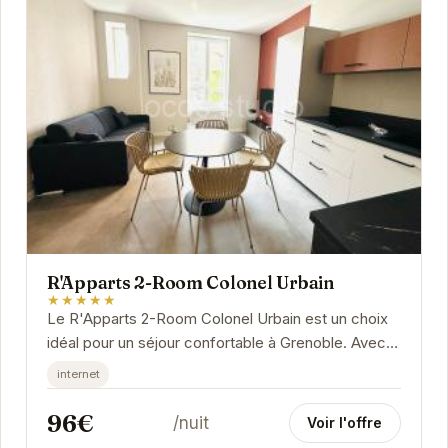
R'Apparts 2-Room Colonel Urbain
★★★★★
Le R'Apparts 2-Room Colonel Urbain est un choix
idéal pour un séjour confortable à Grenoble. Avec
son emplacement central, ses appartements bien...
internet
96€
/nuit
Voir l'offre