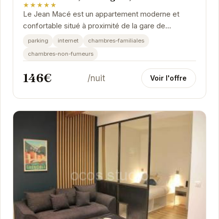
★★★★★
Le Jean Macé est un appartement moderne et
confortable situé à proximité de la gare de
Grenoble. Il est idéalement placé pour explorer la
parking
internet
chambres-familiales
ville...
chambres-non-fumeurs
146€
/nuit
Voir l'offre