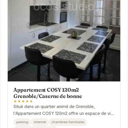
Appartement COSY 120m2
Grenoble/Caserne de bonne
★★★★★
Situé dans un quartier animé de Grenoble,
l'Appartement COSY 120m2 offre un espace de vie
spacieux et moderne. Idéal pour les familles ou
parking
internet
chambres-familiales
les...