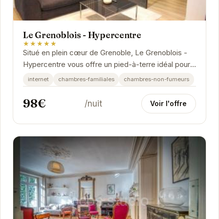
Le Grenoblois - Hypercentre
★★★★★
Situé en plein cœur de Grenoble, Le Grenoblois -
Hypercentre vous offre un pied-à-terre idéal pour
explorer les charmes de cette ville dynamique....
internet
chambres-familiales
chambres-non-fumeurs
98€
/nuit
Voir l'offre