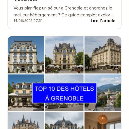
Vous planifiez un séjour à Grenoble et cherchez le
meilleur hébergement ? Ce guide complet explore
Lire l'article
14/06/2025 07:51
une large sélection d'hôtels, de chambres
d'hôtes,...