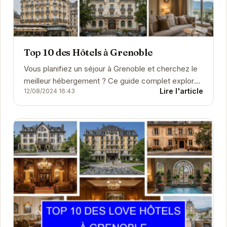
Top 10 des Hôtels à Grenoble
Vous planifiez un séjour à Grenoble et cherchez le
meilleur hébergement ? Ce guide complet explore
Lire l'article
12/08/2024 16:43
une large sélection d'hôtels, de chambres
d'hôtes,...