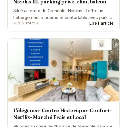
Nicolas III, parking privé, clim, balcon
Situé au cœur de Grenoble, Nicolas III offre un
hébergement moderne et confortable avec parking
Lire l'article
20/11/2024 21:45
privé, climatisation et un balcon offrant une vue...
L'élégance- Centre Historique- Confort-
Netflix- Marché Frais et Local
Plongez au cœur de l'histoire de Grenoble dans ce