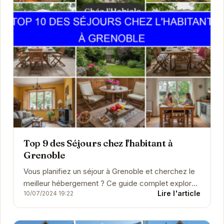
Top 9 des Séjours chez l'habitant à
Grenoble
Vous planifiez un séjour à Grenoble et cherchez le
meilleur hébergement ? Ce guide complet explore
Lire l'article
10/07/2024 19:22
une large sélection d'hôtels, de chambres
d'hôtes,...