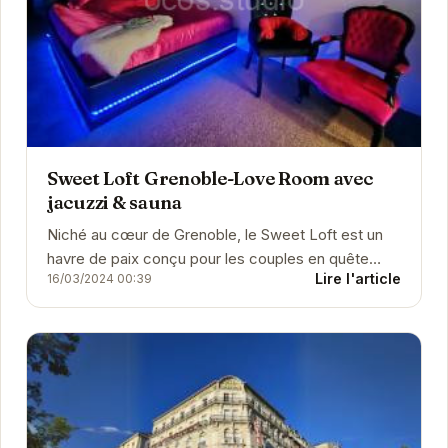
Sweet Loft Grenoble-Love Room avec
jacuzzi & sauna
Niché au cœur de Grenoble, le Sweet Loft est un
havre de paix conçu pour les couples en quête
Lire l'article
16/03/2024 00:39
d'intimité et de détente. Son jacuzzi et son...