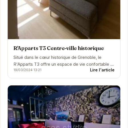
R'Apparts T3 Centre-ville historique
Situé dans le cœur historique de Grenoble, le
R'Apparts T3 offre un espace de vie confortable et
Lire l'article
19/03/2024 13:21
élégant. Avec ses trois pièces spacieuses, il...