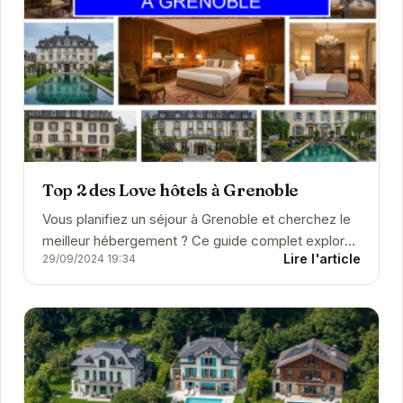
Top 2 des Love hôtels à Grenoble
Vous planifiez un séjour à Grenoble et cherchez le
meilleur hébergement ? Ce guide complet explore
Lire l'article
29/09/2024 19:34
une large sélection d'hôtels, de chambres
d'hôtes,...