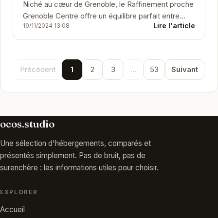
Niché au cœur de Grenoble, le Raffinement proche
Grenoble Centre offre un équilibre parfait entre
Lire l'article
19/11/2024 13:08
confort moderne et charme authentique. Cet...
Précédent
1
2
3
...
53
Suivant
ocos.studio
Une sélection d'hébergements, comparés et
présentés simplement. Pas de bruit, pas de
surenchère : les informations utiles pour choisir.
EXPLORER
Accueil