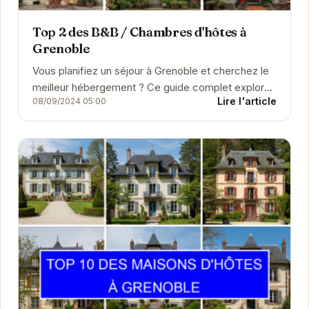
Top 2 des B&B / Chambres d'hôtes à
Grenoble
Vous planifiez un séjour à Grenoble et cherchez le
meilleur hébergement ? Ce guide complet explore
Lire l'article
08/09/2024 05:00
une large sélection d'hôtels, de chambres
d'hôtes,...