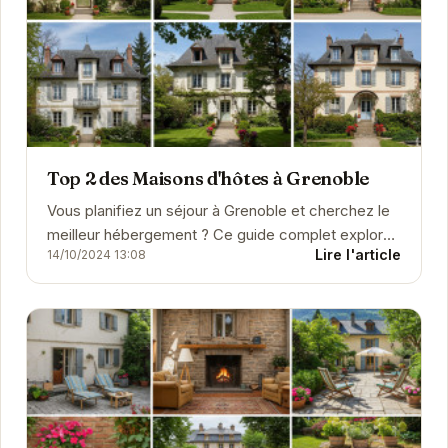
Top 2 des Maisons d'hôtes à Grenoble
Vous planifiez un séjour à Grenoble et cherchez le
meilleur hébergement ? Ce guide complet explore
Lire l'article
14/10/2024 13:08
une large sélection d'hôtels, de chambres
d'hôtes,...