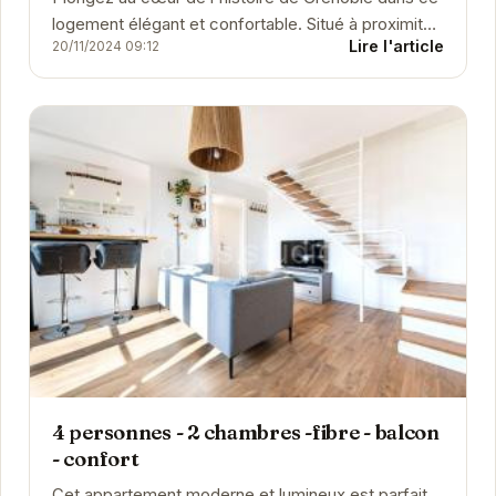
logement élégant et confortable. Situé à proximité
Lire l'article
20/11/2024 09:12
d'un marché local animé, vous pourrez...
4 personnes - 2 chambres -fibre - balcon
- confort
Cet appartement moderne et lumineux est parfait