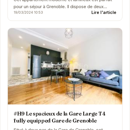
pour un séjour à Grenoble. Il dispose de deux
Lire l'article
19/03/2024 10:53
chambres confortables, d'une cuisine équipée, et...
#H9 Le spacieux de la Gare Large T4
fully equipped Gare de Grenoble
Situé à deux pas de la Gare de Grenoble, cet