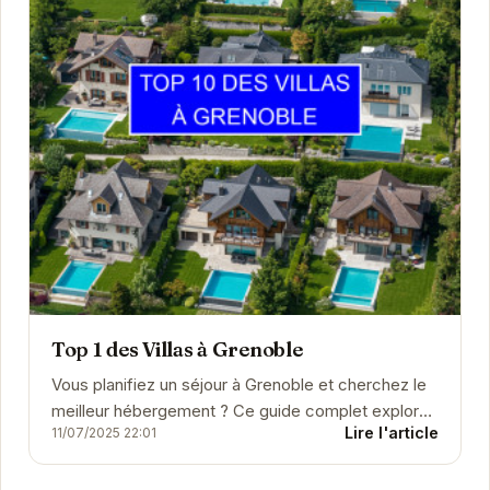
Top 1 des Villas à Grenoble
Vous planifiez un séjour à Grenoble et cherchez le
meilleur hébergement ? Ce guide complet explore
Lire l'article
11/07/2025 22:01
une large sélection d'hôtels, de chambres
d'hôtes,...