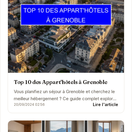
Top 10 des Appart'hôtels à Grenoble
Vous planifiez un séjour à Grenoble et cherchez le
meilleur hébergement ? Ce guide complet explore
Lire l'article
20/09/2024 02:56
une large sélection d'hôtels, de chambres
d'hôtes,...