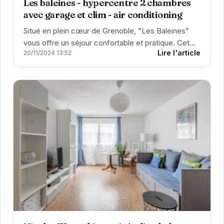
Les baleines - hypercentre 2 chambres
avec garage et clim - air conditioning
Situé en plein cœur de Grenoble, "Les Baleines"
vous offre un séjour confortable et pratique. Cet
Lire l'article
20/11/2024 13:52
appartement spacieux est équipé de la...