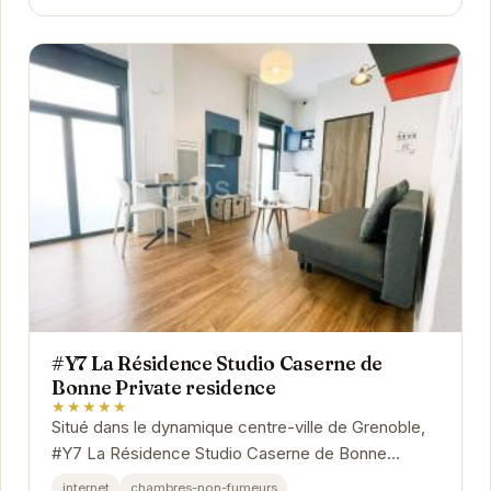
#Y7 La Résidence Studio Caserne de
Bonne Private residence
★★★★★
Situé dans le dynamique centre-ville de Grenoble,
#Y7 La Résidence Studio Caserne de Bonne
Private residence offre un emplacement privilégié
internet
chambres-non-fumeurs