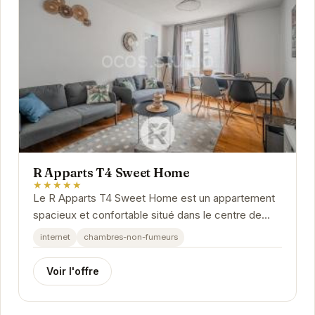
R Apparts T4 Sweet Home
★★★★★
Le R Apparts T4 Sweet Home est un appartement
spacieux et confortable situé dans le centre de
Grenoble. Il est idéal pour les familles ou les...
internet
chambres-non-fumeurs
Voir l'offre