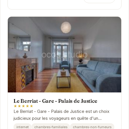
Le Berriat - Gare - Palais de Justice
★★★★★
Le Berriat - Gare - Palais de Justice est un choix
judicieux pour les voyageurs en quête d'un
hébergement pratique et confortable à Grenoble.
internet
chambres-familiales
chambres-non-fumeurs