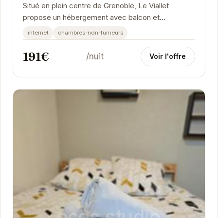
Situé en plein centre de Grenoble, Le Viallet
propose un hébergement avec balcon et
connexion Wi-Fi gratuite. Vous séjournerez à 2,6
internet
chambres-non-fumeurs
km du stade...
191€
/nuit
Voir l'offre