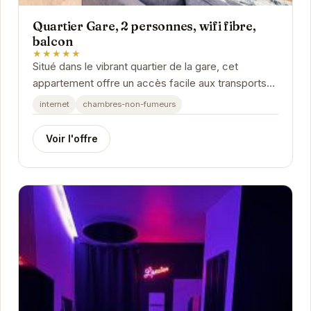
Quartier Gare, 2 personnes, wifi fibre,
balcon
★★★★★
Situé dans le vibrant quartier de la gare, cet
appartement offre un accès facile aux transports
en commun et aux attractions de Grenoble.
internet
chambres-non-fumeurs
Parfait...
Voir l'offre