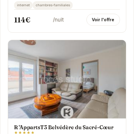
cœur de Grenoble, il offre un accès facile aux
internet
chambres-familiales
sites...
114€
/nuit
Voir l'offre
R 'AppartsT3 Belvédère du Sacré-Cœur
★★★★★