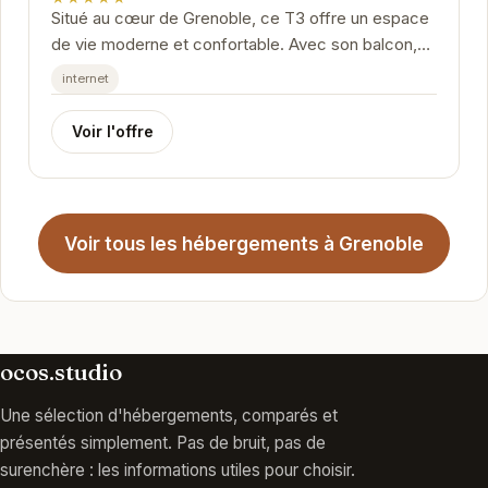
Situé au cœur de Grenoble, ce T3 offre un espace
de vie moderne et confortable. Avec son balcon,
profitez d'une vue agréable et détendez-vous...
internet
Voir l'offre
Voir tous les hébergements à Grenoble
ocos.studio
Une sélection d'hébergements, comparés et
présentés simplement. Pas de bruit, pas de
surenchère : les informations utiles pour choisir.