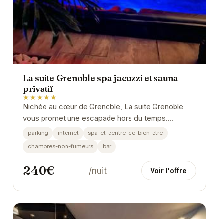
La suite Grenoble spa jacuzzi et sauna
privatif
★★★★★
Nichée au cœur de Grenoble, La suite Grenoble
vous promet une escapade hors du temps.
Plongez dans l'intimité d'un espace luxueux et
parking
internet
spa-et-centre-de-bien-etre
profitez d'un...
chambres-non-fumeurs
bar
240€
/nuit
Voir l'offre