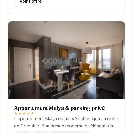
Voir l'offre
Appartement Malya & parking privé
★★★★★
L'appartement Malya est un véritable bijou au cœur
de Grenoble. Son design moderne et élégant s'allie
parfaitement avec le confort et la...