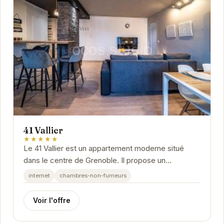
41 Vallier
★★★★★
Le 41 Vallier est un appartement moderne situé
dans le centre de Grenoble. Il propose un
hébergement confortable et bien équipé, idéal pour
internet
chambres-non-fumeurs
les...
Voir l'offre