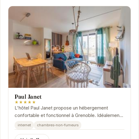
Paul Janet
★★★★★
L'hôtel Paul Janet propose un hébergement
confortable et fonctionnel à Grenoble. Idéalement
situé, il offre un accès facile aux principaux...
internet
chambres-non-fumeurs