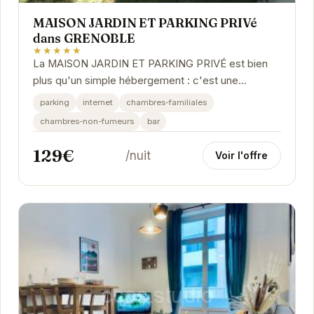
MAISON JARDIN ET PARKING PRIVé
dans GRENOBLE
★★★★★
La MAISON JARDIN ET PARKING PRIVÉ est bien
plus qu'un simple hébergement : c'est une
expérience. Le jardin privé offre un espace de
parking
internet
chambres-familiales
détente...
chambres-non-fumeurs
bar
129€
/nuit
Voir l'offre