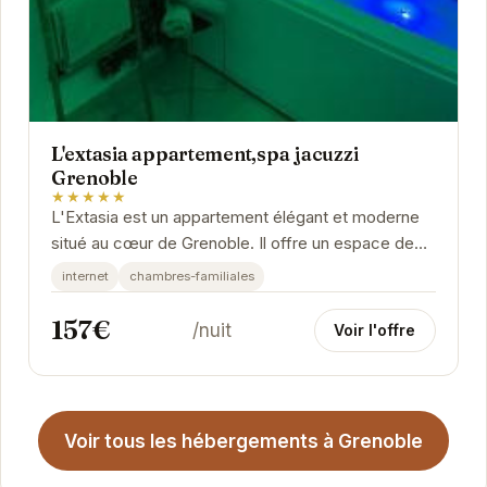
L'extasia appartement,spa jacuzzi
Grenoble
★★★★★
L'Extasia est un appartement élégant et moderne
situé au cœur de Grenoble. Il offre un espace de
vie confortable et luxueux avec un spa jacuzzi...
internet
chambres-familiales
157€
/nuit
Voir l'offre
Voir tous les hébergements à Grenoble