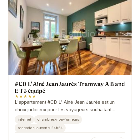
#CD L' Ainé Jean Jaurès Tramway A B and
E T3 équipé
★★★★★
L'appartement #CD L' Ainé Jean Jaurès est un
choix judicieux pour les voyageurs souhaitant
explorer Grenoble. Sa situation privilégiée, à...
internet
chambres-non-fumeurs
reception-ouverte-24h24