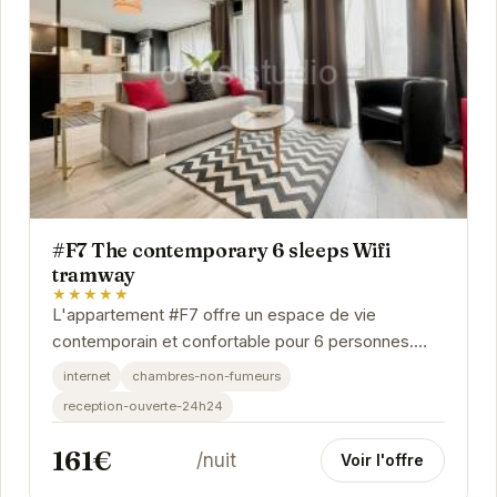
#F7 The contemporary 6 sleeps Wifi
tramway
★★★★★
L'appartement #F7 offre un espace de vie
contemporain et confortable pour 6 personnes.
Idéalement situé à Grenoble, il est équipé d'une...
internet
chambres-non-fumeurs
reception-ouverte-24h24
161€
/nuit
Voir l'offre