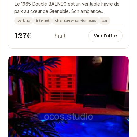
Le 1965 Double BALNEO est un véritable havre de
paix au cœur de Grenoble. Son ambiance
chaleureuse et ses équipements modernes,
parking
internet
chambres-non-fumeurs
bar
notamment sa...
127€
/nuit
Voir l'offre