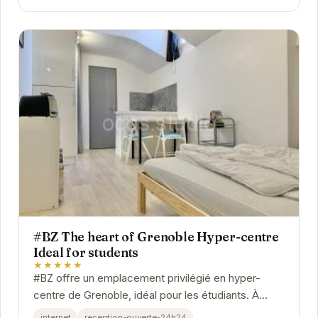
#BZ The heart of Grenoble Hyper-centre
Ideal for students
★★★★★
#BZ offre un emplacement privilégié en hyper-
centre de Grenoble, idéal pour les étudiants. À
proximité des transports, des commerces et des...
internet
reception-ouverte-24h24