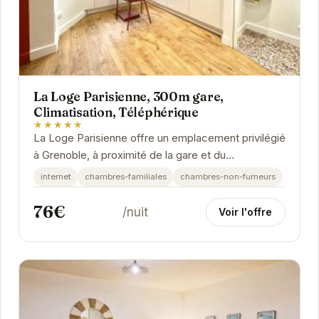
La Loge Parisienne, 300m gare,
Climatisation, Téléphérique
★★★★★
La Loge Parisienne offre un emplacement privilégié
à Grenoble, à proximité de la gare et du
téléphérique. Avec la climatisation, vous...
internet
chambres-familiales
chambres-non-fumeurs
76€
/nuit
Voir l'offre