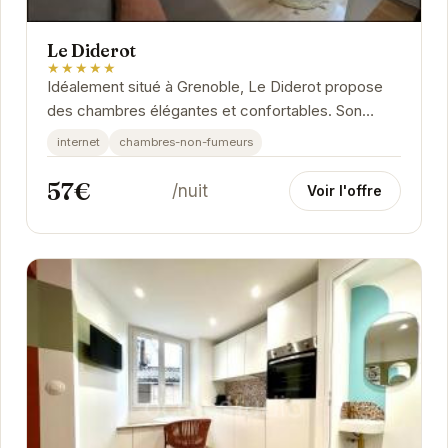
Le Diderot
★★★★★
Idéalement situé à Grenoble, Le Diderot propose
des chambres élégantes et confortables. Son
emplacement privilégié permet d'accéder...
internet
chambres-non-fumeurs
57€
/nuit
Voir l'offre