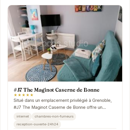
#J7 The Maginot Caserne de Bonne
★★★★★
Situé dans un emplacement privilégié à Grenoble,
#J7 The Maginot Caserne de Bonne offre un
hébergement confortable et élégant. Avec un
internet
chambres-non-fumeurs
accès...
reception-ouverte-24h24