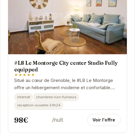
#L8 Le Montorge City center Studio Fully
equipped
★★★★★
Situé au cœur de Grenoble, le #L8 Le Montorge
offre un hébergement moderne et confortable.
Idéal pour les voyageurs d'affaires et les
internet
chambres-non-fumeurs
touristes,...
reception-ouverte-24h24
98€
/nuit
Voir l'offre