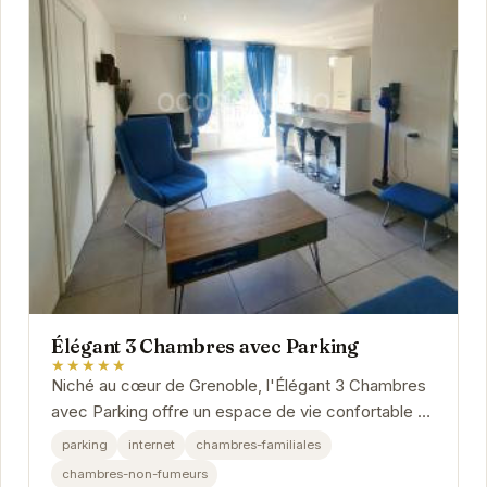
Élégant 3 Chambres avec Parking
★★★★★
Niché au cœur de Grenoble, l'Élégant 3 Chambres
avec Parking offre un espace de vie confortable et
moderne. Idéal pour les familles ou les...
parking
internet
chambres-familiales
chambres-non-fumeurs