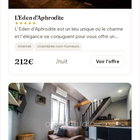
L'Eden d'Aphrodite
★★★★★
L'Eden d'Aphrodite est un lieu unique où le charme
et l'élégance se conjuguent pour vous offrir un
séjour inoubliable. Situé au cœur de...
internet
chambres-non-fumeurs
212€
/nuit
Voir l'offre