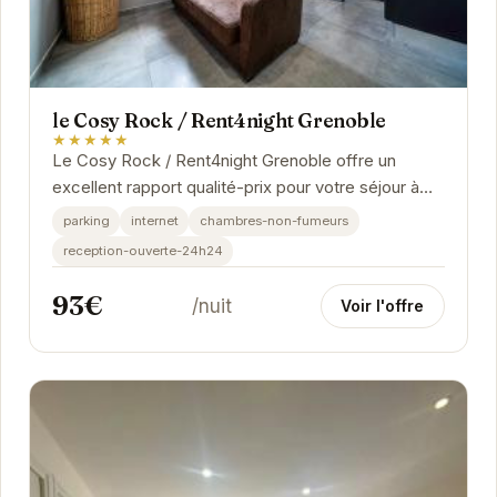
le Cosy Rock / Rent4night Grenoble
★★★★★
Le Cosy Rock / Rent4night Grenoble offre un
excellent rapport qualité-prix pour votre séjour à
Grenoble. Avec une note de 8/10 basée sur 890...
parking
internet
chambres-non-fumeurs
reception-ouverte-24h24
93€
/nuit
Voir l'offre