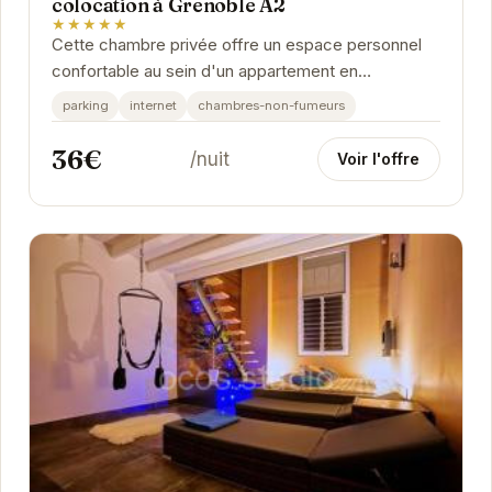
colocation à Grenoble A2
★★★★★
Cette chambre privée offre un espace personnel
confortable au sein d'un appartement en
colocation. Située à Grenoble, elle bénéficie d'un...
parking
internet
chambres-non-fumeurs
36€
/nuit
Voir l'offre