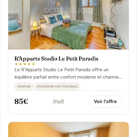
R'Apparts Studio Le Petit Paradis
★★★★★
Le R'Apparts Studio Le Petit Paradis offre un
équilibre parfait entre confort moderne et charme
authentique. Idéalement situé, il propose un...
internet
chambres-non-fumeurs
85€
/nuit
Voir l'offre