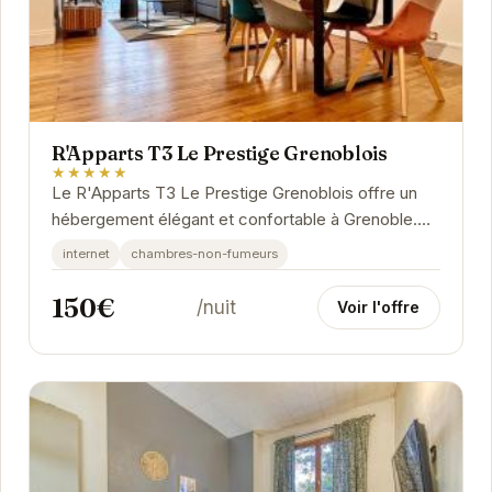
R'Apparts T3 Le Prestige Grenoblois
★★★★★
Le R'Apparts T3 Le Prestige Grenoblois offre un
hébergement élégant et confortable à Grenoble.
Idéalement situé, il permet un accès facile aux...
internet
chambres-non-fumeurs
150€
/nuit
Voir l'offre