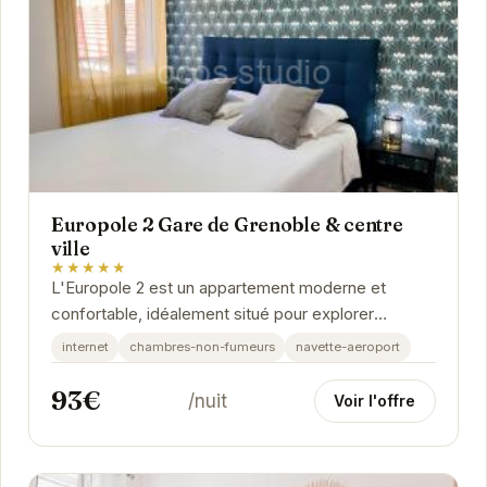
Europole 2 Gare de Grenoble & centre
ville
★★★★★
L'Europole 2 est un appartement moderne et
confortable, idéalement situé pour explorer
Grenoble. Sa proximité avec la gare et le centre-
internet
chambres-non-fumeurs
navette-aeroport
ville vous...
93€
/nuit
Voir l'offre