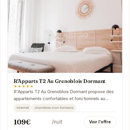
R'Apparts T2 Au Grenoblois Dormant
★★★★★
R'Apparts T2 Au Grenoblois Dormant propose des
appartements confortables et fonctionnels au
cœur de Grenoble. Profitez d'un séjour agréable
internet
chambres-non-fumeurs
dans...
109€
/nuit
Voir l'offre