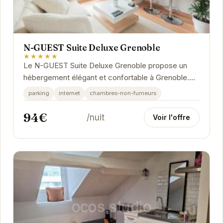
N-GUEST Suite Deluxe Grenoble
★★★★★
Le N-GUEST Suite Deluxe Grenoble propose un
hébergement élégant et confortable à Grenoble.
Idéalement situé, il permet un accès facile aux...
parking
internet
chambres-non-fumeurs
94€
/nuit
Voir l'offre