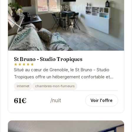
St Bruno - Studio Tropiques
★★★★★
Situé au cœur de Grenoble, le St Bruno - Studio
Tropiques offre un hébergement confortable et
élégant avec une décoration exotique. À...
internet
chambres-non-fumeurs
61€
/nuit
Voir l'offre