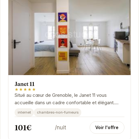
Janet 11
★★★★★
Situé au cœur de Grenoble, le Janet 11 vous
accueille dans un cadre confortable et élégant.
Idéalement situé à quelques pas des principales...
internet
chambres-non-fumeurs
101€
/nuit
Voir l'offre