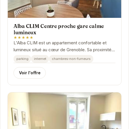
Alba CLIM Centre proche gare calme
lumineux
★★★★★
L'Alba CLIM est un appartement confortable et
lumineux situé au cœur de Grenoble. Sa proximité
avec la gare en fait un choix idéal pour les...
parking
internet
chambres-non-fumeurs
Voir l'offre