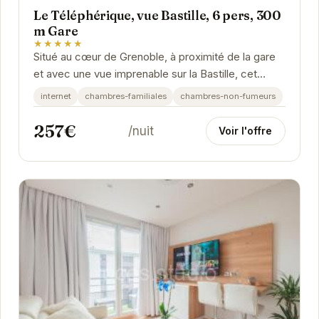
Le Téléphérique, vue Bastille, 6 pers, 300
m Gare
★★★★★
Situé au cœur de Grenoble, à proximité de la gare
et avec une vue imprenable sur la Bastille, cet
appartement offre un cadre idéal pour explorer...
internet
chambres-familiales
chambres-non-fumeurs
257€
/nuit
Voir l'offre