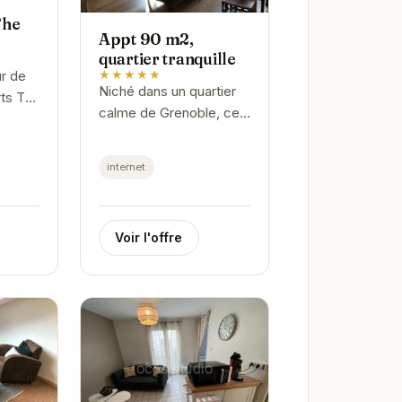
The
Appt 90 m2,
quartier tranquille
★★★★★
ur de
Niché dans un quartier
ts T2
calme de Grenoble, cet
ropose
appartement de 90m2
offre un espace de vie
table.
internet
confortable et moderne.
yageurs
Lumineux et bien
agencé, il est...
Voir l'offre