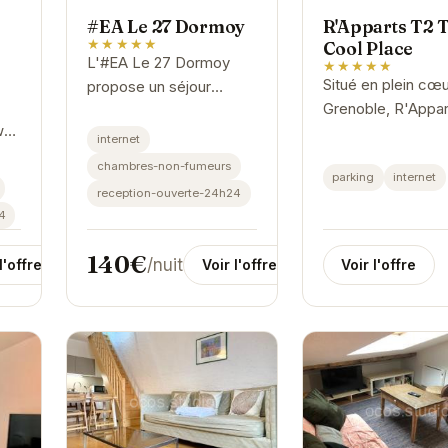
#EA Le 27 Dormoy
R'Apparts T2 
★★★★★
Cool Place
L'#EA Le 27 Dormoy
★★★★★
Situé en plein cœ
propose un séjour
Grenoble, R'Appar
confortable et pratique
w
The Cool Place p
à Grenoble. Sa situation
internet
un hébergement
idéale permet
chambres-non-fumeurs
e
parking
internet
moderne et confor
d'accéder facilement
reception-ouverte-24h24
ur
Idéal pour les vo
aux attractions de la...
4
d'affaires...
140€
/nuit
l'offre
Voir l'offre
Voir l'offre