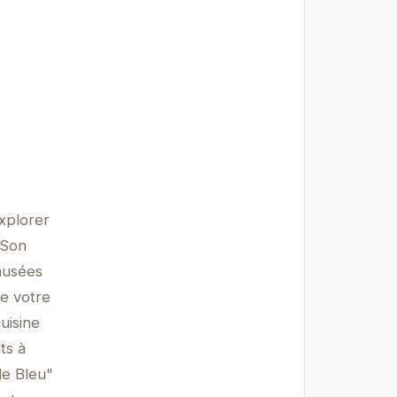
xplorer
 Son
musées
e votre
uisine
ts à
le Bleu"