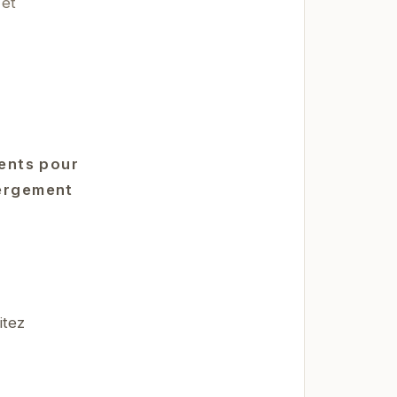
 et
ients pour
bergement
itez