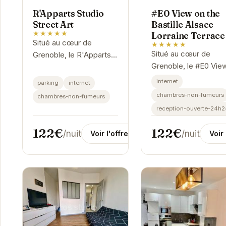
R'Apparts Studio
#E0 View on the
Street Art
Bastille Alsace
★★★★★
Lorraine Terrace
Situé au cœur de
★★★★★
Situé au cœur de
Grenoble, le R'Apparts
Grenoble, le #E0 Vie
Studio Street Art offre
on the Bastille Alsace
un hébergement élégant
internet
parking
internet
Lorraine Terrace offr
et confortable,
chambres-non-fumeurs
chambres-non-fumeurs
une vue imprenable s
imprégné de l'esprit du
reception-ouverte-24h2
la Bastille depuis sa
street art....
terrasse. Cet...
122€
122€
/nuit
/nuit
Voir l'offre
Voir 