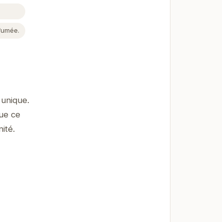
fumée.
 unique.
Que ce
ité.