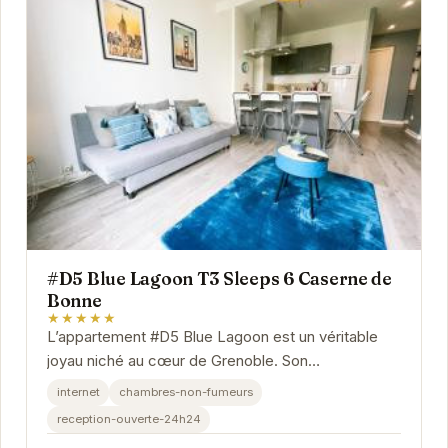
#D5 Blue Lagoon T3 Sleeps 6 Caserne de
Bonne
★★★★★
L’appartement #D5 Blue Lagoon est un véritable
joyau niché au cœur de Grenoble. Son
emplacement privilégié vous permet de profiter
internet
chambres-non-fumeurs
pleinement...
reception-ouverte-24h24