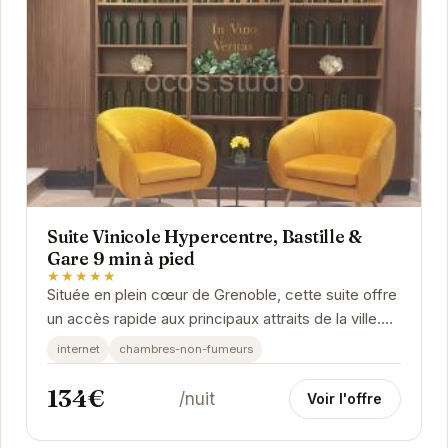
Suite Vinicole Hypercentre, Bastille &
Gare 9 min à pied
★★★★★
Située en plein cœur de Grenoble, cette suite offre
un accès rapide aux principaux attraits de la ville.
Son décor inspiré du monde vinicole...
internet
chambres-non-fumeurs
134€
/nuit
Voir l'offre