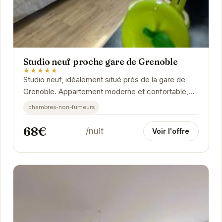
Studio neuf proche gare de Grenoble
★★★★★
Studio neuf, idéalement situé près de la gare de
Grenoble. Appartement moderne et confortable,
parfait pour un séjour d'affaires ou touristique.
chambres-non-fumeurs
68€
/nuit
Voir l'offre