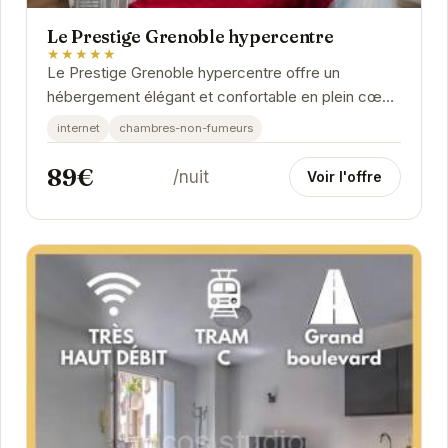
Le Prestige Grenoble hypercentre
★★★★★
Le Prestige Grenoble hypercentre offre un
hébergement élégant et confortable en plein cœur
de Grenoble. Les chambres sont décorées avec
internet
chambres-non-fumeurs
goût...
89€
/nuit
Voir l'offre