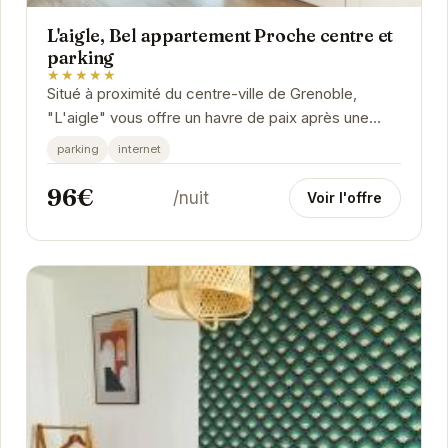
L'aigle, Bel appartement Proche centre et
parking
★★★★★
Situé à proximité du centre-ville de Grenoble,
"L'aigle" vous offre un havre de paix après une
journée d'exploration. Cet appartement...
parking
internet
96€
/nuit
Voir l'offre