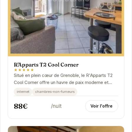
R'Apparts T2 Cool Corner
★★★★★
Situé en plein cœur de Grenoble, le R'Apparts T2
Cool Corner offre un havre de paix moderne et
élégant. Profitez d'un espace de vie confortable...
internet
chambres-non-fumeurs
88€
/nuit
Voir l'offre