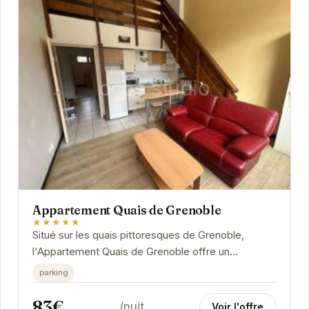
Appartement Quais de Grenoble
★★★★★
Situé sur les quais pittoresques de Grenoble,
l'Appartement Quais de Grenoble offre un
hébergement élégant et confortable. Avec une
parking
vue...
83€
/nuit
Voir l'offre