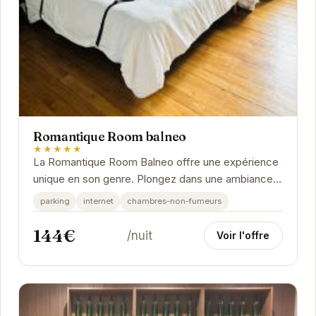
Romantique Room balneo
★★★★★
La Romantique Room Balneo offre une expérience
unique en son genre. Plongez dans une ambiance
chaleureuse et intime, propice à la relaxation et
parking
internet
chambres-non-fumeurs
au...
144€
/nuit
Voir l'offre