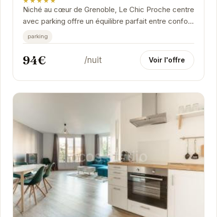
★★★★★
Niché au cœur de Grenoble, Le Chic Proche centre
avec parking offre un équilibre parfait entre confort
moderne et charme authentique. Ses...
parking
94€
/nuit
Voir l'offre