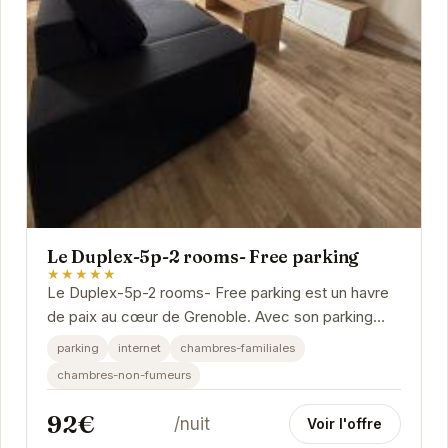
Le Duplex-5p-2 rooms- Free parking
★★★★★
Le Duplex-5p-2 rooms- Free parking est un havre
de paix au cœur de Grenoble. Avec son parking
gratuit, sa connexion internet et ses chambres...
parking
internet
chambres-familiales
chambres-non-fumeurs
92€
/nuit
Voir l'offre