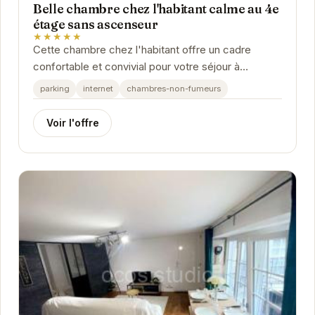
Belle chambre chez l'habitant calme au 4e
étage sans ascenseur
★★★★★
Cette chambre chez l'habitant offre un cadre
confortable et convivial pour votre séjour à
Grenoble. Profitez d'un environnement calme et
parking
internet
chambres-non-fumeurs
agréable,...
Voir l'offre