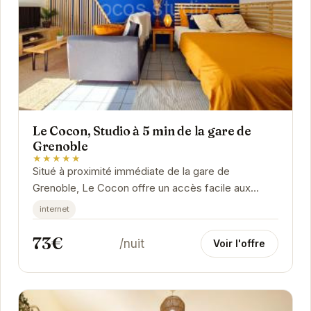
Le Cocon, Studio à 5 min de la gare de
Grenoble
★★★★★
Situé à proximité immédiate de la gare de
Grenoble, Le Cocon offre un accès facile aux
transports en commun et aux attractions de la ville.
internet
Ce...
73€
/nuit
Voir l'offre