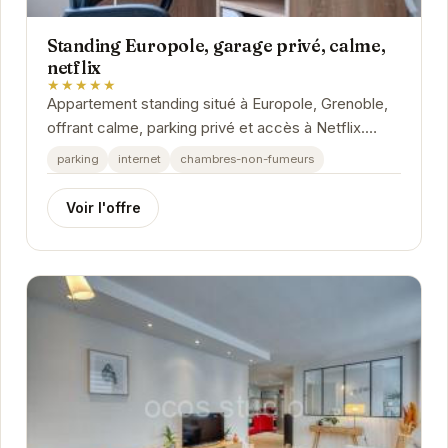
Standing Europole, garage privé, calme,
netflix
★★★★★
Appartement standing situé à Europole, Grenoble,
offrant calme, parking privé et accès à Netflix.
Idéal pour un séjour confortable et relaxant.
parking
internet
chambres-non-fumeurs
Voir l'offre