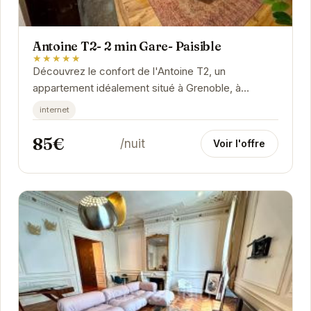
Antoine T2- 2 min Gare- Paisible
★★★★★
Découvrez le confort de l'Antoine T2, un
appartement idéalement situé à Grenoble, à
proximité de la gare. Cet appartement offre un
internet
espace...
85€
/nuit
Voir l'offre