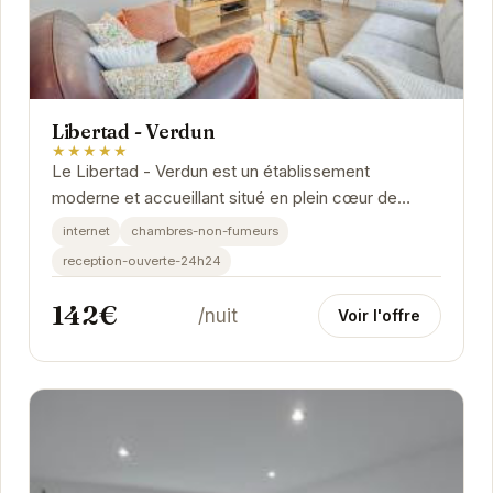
Libertad - Verdun
★★★★★
Le Libertad - Verdun est un établissement
moderne et accueillant situé en plein cœur de
Grenoble. Sa situation privilégiée permet aux
internet
chambres-non-fumeurs
visiteurs...
reception-ouverte-24h24
142€
/nuit
Voir l'offre