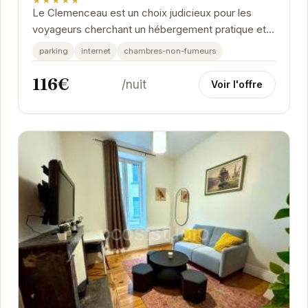
Le Clemenceau est un choix judicieux pour les
voyageurs cherchant un hébergement pratique et
confortable à Grenoble. Sa proximité avec le
parking
internet
chambres-non-fumeurs
Stade...
116€
/nuit
Voir l'offre