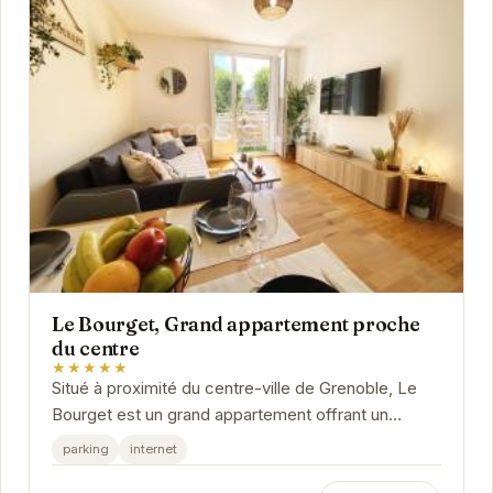
Le Bourget, Grand appartement proche
du centre
★★★★★
Situé à proximité du centre-ville de Grenoble, Le
Bourget est un grand appartement offrant un
espace de vie confortable et moderne. Avec ses...
parking
internet