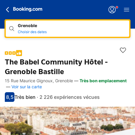
Grenoble
Choisir des dates
The Babel Community Hôtel -
Grenoble Bastille
15 Rue Maurice Gignoux, Grenoble
—
Très bon emplacement
Accès rapides
Aller à la description
Aller aux équipements
Aller aux hébergements
Aller aux conditions
—
Voir sur la carte
8,5
Très bien
·
2 226 expériences vécues
Avec une note de 8.5
très bien