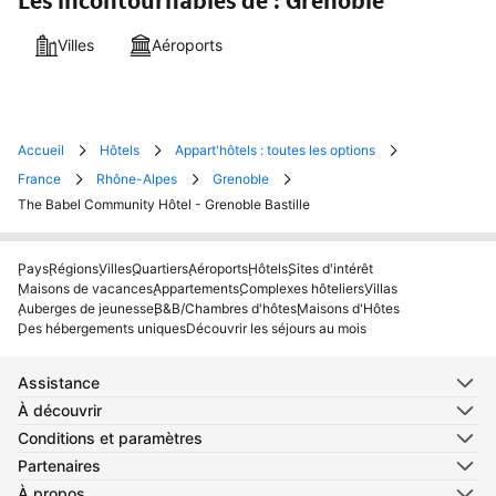
Les incontournables de : Grenoble
Villes
Aéroports
Accueil
Hôtels
Appart'hôtels : toutes les options
France
Rhône-Alpes
Grenoble
The Babel Community Hôtel - Grenoble Bastille
Pays
Régions
Villes
Quartiers
Aéroports
Hôtels
Sites d'intérêt
Maisons de vacances
Appartements
Complexes hôteliers
Villas
Auberges de jeunesse
B&B/Chambres d'hôtes
Maisons d'Hôtes
Des hébergements uniques
Découvrir les séjours au mois
Assistance
À découvrir
Conditions et paramètres
Partenaires
À propos