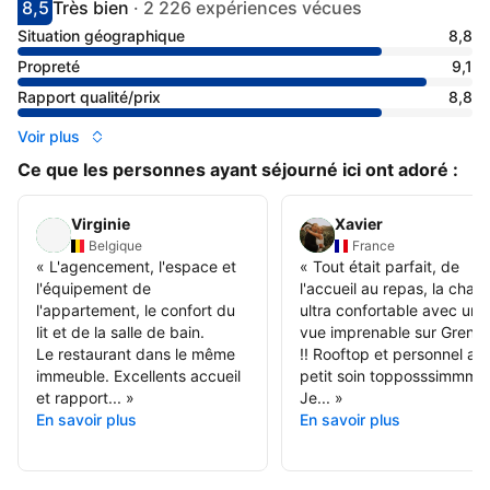
8,5
Très bien
·
2 226 expériences vécues
Avec une note de 8.5
très bien
Situation géographique
8,8
Propreté
9,1
Rapport qualité/prix
8,8
Voir plus
Ce que les personnes ayant séjourné ici ont adoré :
Virginie
Xavier
Belgique
France
«
L'agencement, l'espace et
«
Tout était parfait, de
l'équipement de
l'accueil au repas, la cha
l'appartement, le confort du
ultra confortable avec une
lit et de la salle de bain.
vue imprenable sur Grenob
Le restaurant dans le même
!! Rooftop et personnel au
immeuble. Excellents accueil
petit soin topposssimmme
et rapport...
»
Je...
»
En savoir plus
En savoir plus