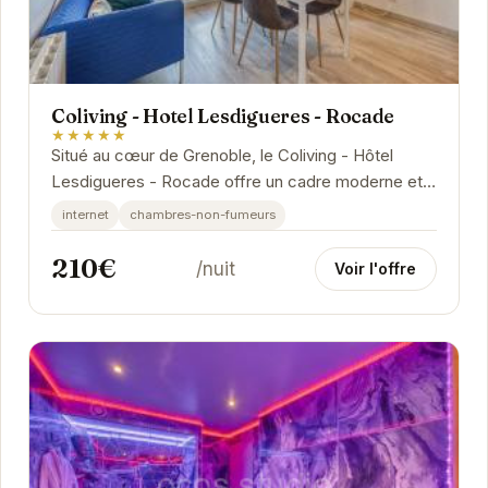
Coliving - Hotel Lesdigueres - Rocade
★★★★★
Situé au cœur de Grenoble, le Coliving - Hôtel
Lesdigueres - Rocade offre un cadre moderne et
confortable pour vos séjours. Avec un accès
internet
chambres-non-fumeurs
facile...
210€
/nuit
Voir l'offre