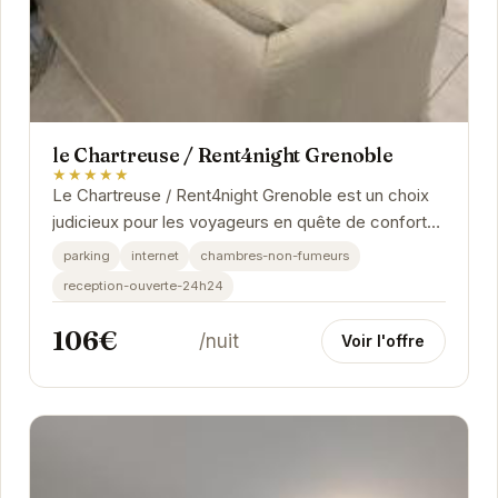
le Chartreuse / Rent4night Grenoble
★★★★★
Le Chartreuse / Rent4night Grenoble est un choix
judicieux pour les voyageurs en quête de confort
et de praticité à Grenoble. Ses équipements...
parking
internet
chambres-non-fumeurs
reception-ouverte-24h24
106€
/nuit
Voir l'offre