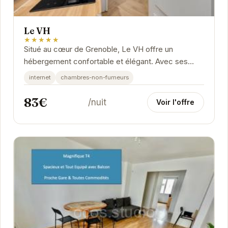
Le VH
★★★★★
Situé au cœur de Grenoble, Le VH offre un
hébergement confortable et élégant. Avec ses
chambres modernes et ses équipements
internet
chambres-non-fumeurs
pratiques, il est...
83€
/nuit
Voir l'offre