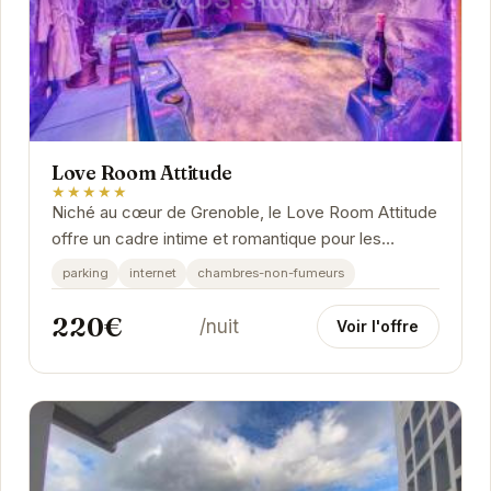
Love Room Attitude
★★★★★
Niché au cœur de Grenoble, le Love Room Attitude
offre un cadre intime et romantique pour les
couples. Ses chambres élégantes et
parking
internet
chambres-non-fumeurs
confortables...
220€
/nuit
Voir l'offre