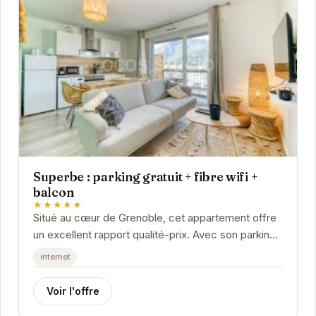
Superbe : parking gratuit + fibre wifi +
balcon
★★★★★
Situé au cœur de Grenoble, cet appartement offre
un excellent rapport qualité-prix. Avec son parking
gratuit, sa connexion wifi haut débit et son...
internet
Voir l'offre