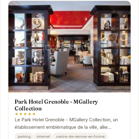
Park Hotel Grenoble - MGallery
Collection
★★★★★
Le Park Hotel Grenoble - MGallery Collection, un
établissement emblématique de la ville, allie
charme historique et modernité. Ses chambres...
parking
internet
centre-de-remise-en-forme