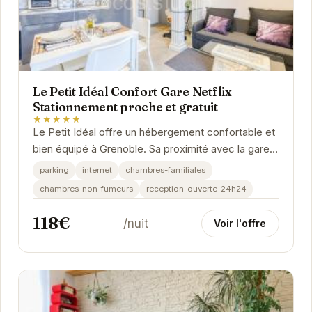
Le Petit Idéal Confort Gare Netflix
Stationnement proche et gratuit
★★★★★
Le Petit Idéal offre un hébergement confortable et
bien équipé à Grenoble. Sa proximité avec la gare
et le stationnement gratuit en font un...
parking
internet
chambres-familiales
chambres-non-fumeurs
reception-ouverte-24h24
118€
/nuit
Voir l'offre