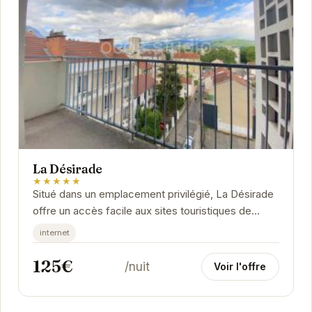
La Désirade
★★★★★
Situé dans un emplacement privilégié, La Désirade
offre un accès facile aux sites touristiques de
Grenoble. L'appartement est moderne et bien...
internet
125€
/nuit
Voir l'offre