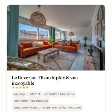
Le Reverso, T6 en duplex & vue
incroyable
★★★★★
parking
internet
chambres-familiales
chambres-non-fumeurs
equipements-pour-les-personnes-handicapees