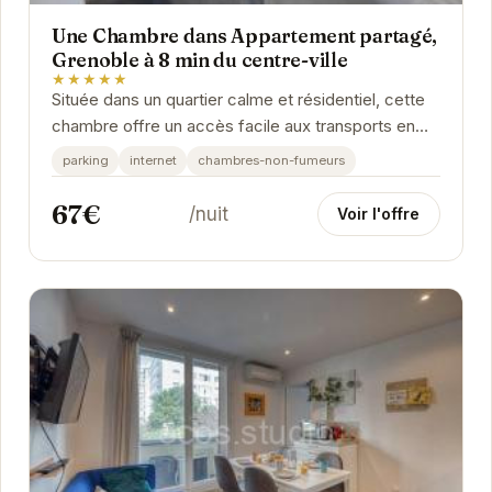
Une Chambre dans Appartement partagé,
Grenoble à 8 min du centre-ville
★★★★★
Située dans un quartier calme et résidentiel, cette
chambre offre un accès facile aux transports en
commun et aux principales attractions de...
parking
internet
chambres-non-fumeurs
67€
/nuit
Voir l'offre