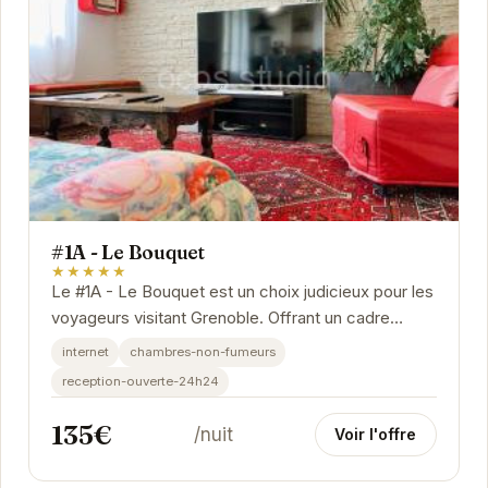
#1A - Le Bouquet
★★★★★
Le #1A - Le Bouquet est un choix judicieux pour les
voyageurs visitant Grenoble. Offrant un cadre
idéalement situé, l'établissement permet...
internet
chambres-non-fumeurs
reception-ouverte-24h24
135€
/nuit
Voir l'offre