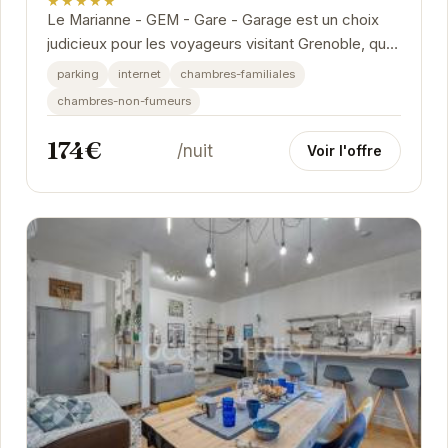
★★★★★
Le Marianne - GEM - Gare - Garage est un choix
judicieux pour les voyageurs visitant Grenoble, que
ce soit pour un court séjour ou un voyage...
parking
internet
chambres-familiales
chambres-non-fumeurs
174€
/nuit
Voir l'offre