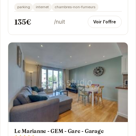
un accès facile aux attractions locales. Les...
parking
internet
chambres-non-fumeurs
135€
/nuit
Voir l'offre
Le Marianne - GEM - Gare - Garage