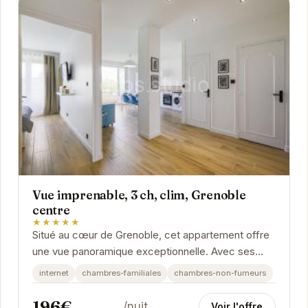
Vue imprenable, 3 ch, clim, Grenoble
centre
★★★★★
Situé au cœur de Grenoble, cet appartement offre
une vue panoramique exceptionnelle. Avec ses
trois chambres, il peut accueillir confortablement...
internet
chambres-familiales
chambres-non-fumeurs
196€
/nuit
Voir l'offre