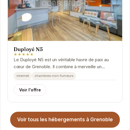
Duployé N5
★★★★★
Le Duployé N5 est un véritable havre de paix au
cœur de Grenoble. Il combine à merveille un
emplacement idéal, un confort moderne et un
internet
chambres-non-fumeurs
service...
Voir l'offre
Voir tous les hébergements à Grenoble