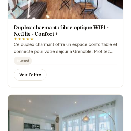
Duplex charmant : fibre optique WIFI -
Netflix - Confort +
★★★★★
Ce duplex charmant offre un espace confortable et
connecté pour votre séjour à Grenoble. Profitez
d'une connexion internet haut débit grâce à...
internet
Voir l'offre