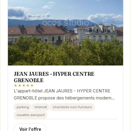
JEAN JAURES - HYPER CENTRE
GRENOBLE
★★★★★
L'appart-hôtel JEAN JAURES - HYPER CENTRE
GRENOBLE propose des hébergements modernes
et confortables en plein centre-ville. Chaque
parking
internet
chambres-non-fumeurs
appartement est...
navette-aeroport
Voir l'offre