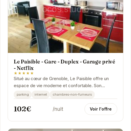
Le Paisible - Gare - Duplex - Garage privé
- Netflix
★★★★★
Situé au cœur de Grenoble, Le Paisible offre un
espace de vie moderne et confortable. Son
emplacement privilégié près de la gare facilite
parking
internet
chambres-non-fumeurs
vos...
102€
/nuit
Voir l'offre