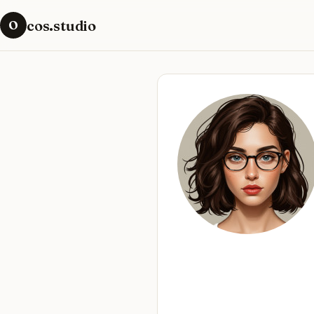
cos.studio
O