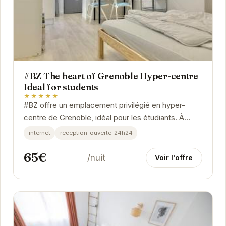
#BZ The heart of Grenoble Hyper-centre
Ideal for students
★★★★★
#BZ offre un emplacement privilégié en hyper-
centre de Grenoble, idéal pour les étudiants. À
proximité des transports, des commerces et des...
internet
reception-ouverte-24h24
65€
/nuit
Voir l'offre