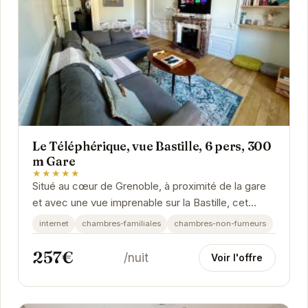
Le Téléphérique, vue Bastille, 6 pers, 300
m Gare
★★★★★
Situé au cœur de Grenoble, à proximité de la gare
et avec une vue imprenable sur la Bastille, cet
appartement offre un cadre idéal pour explorer...
internet
chambres-familiales
chambres-non-fumeurs
257€
/nuit
Voir l'offre