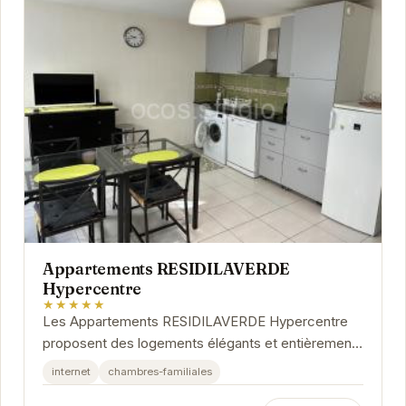
Appartements RESIDILAVERDE
Hypercentre
★★★★★
Les Appartements RESIDILAVERDE Hypercentre
proposent des logements élégants et entièrement
équipés au cœur de Grenoble. Idéalement situés,...
internet
chambres-familiales