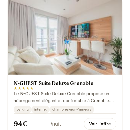
N-GUEST Suite Deluxe Grenoble
★★★★★
Le N-GUEST Suite Deluxe Grenoble propose un
hébergement élégant et confortable à Grenoble.
Idéalement situé, il permet un accès facile aux...
parking
internet
chambres-non-fumeurs
94€
/nuit
Voir l'offre