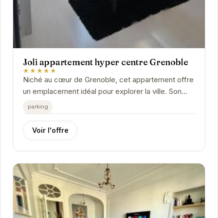
Joli appartement hyper centre Grenoble
★★★★★
Niché au cœur de Grenoble, cet appartement offre
un emplacement idéal pour explorer la ville. Son
intérieur moderne et confortable vous assure un...
parking
Voir l'offre