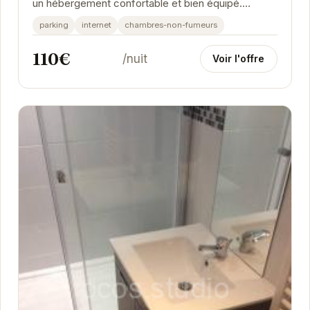
un hébergement confortable et bien équipé.
L'appartement dispose de trois chambres, d'un
parking
internet
chambres-non-fumeurs
parking...
110€
/nuit
Voir l'offre