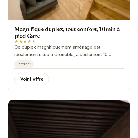
Magnifique duplex, tout confort, 10min à
pied Gare
★★★★★
Ce duplex magnifiquement aménagé est
idéalement situé à Grenoble, à seulement 10
minutes de marche de la gare. Il offre un espace
internet
confortable...
Voir l'offre