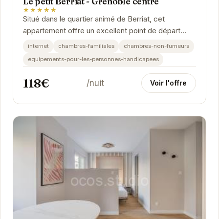
Le petit Berriat - Grenoble centre
★★★★★
Situé dans le quartier animé de Berriat, cet
appartement offre un excellent point de départ
pour explorer Grenoble. Proche des transports en...
internet
chambres-familiales
chambres-non-fumeurs
equipements-pour-les-personnes-handicapees
118€
/nuit
Voir l'offre