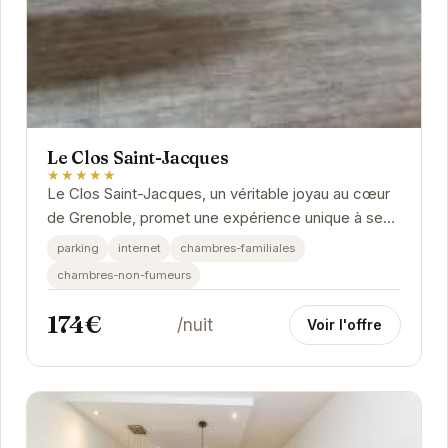
Le Clos Saint-Jacques
★★★★★
Le Clos Saint-Jacques, un véritable joyau au cœur
de Grenoble, promet une expérience unique à ses
hôtes. Son emplacement privilégié en fait le...
parking
internet
chambres-familiales
chambres-non-fumeurs
174€
/nuit
Voir l'offre