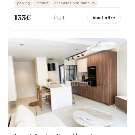
Grenoble. Avec sa terrasse privée, vous pourrez...
parking
internet
chambres-non-fumeurs
133€
/nuit
Voir l'offre