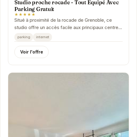
Studio proche rocade - Tout Equipé Avec
Parking Gratuit
★★★★★
Situé à proximité de la rocade de Grenoble, ce
studio offre un accès facile aux principaux centres
d'intérêt de la ville. Son parking gratuit...
parking
internet
Voir l'offre