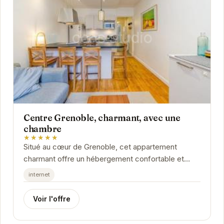
Centre Grenoble, charmant, avec une
chambre
★★★★★
Situé au cœur de Grenoble, cet appartement
charmant offre un hébergement confortable et
élégant. Idéal pour les couples ou les voyageurs...
internet
Voir l'offre