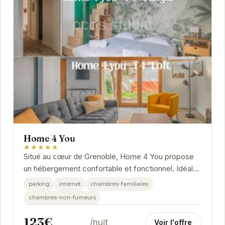
Home 4 You
★★★★★
Situé au cœur de Grenoble, Home 4 You propose
un hébergement confortable et fonctionnel. Idéal
pour les voyageurs d'affaires et les touristes,...
parking
internet
chambres-familiales
chambres-non-fumeurs
123€
/nuit
Voir l'offre