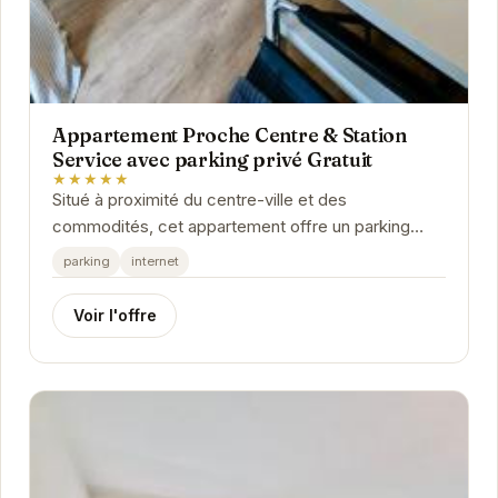
Appartement Proche Centre & Station
Service avec parking privé Gratuit
★★★★★
Situé à proximité du centre-ville et des
commodités, cet appartement offre un parking
privé gratuit, un accès internet et tout le
parking
internet
nécessaire...
Voir l'offre