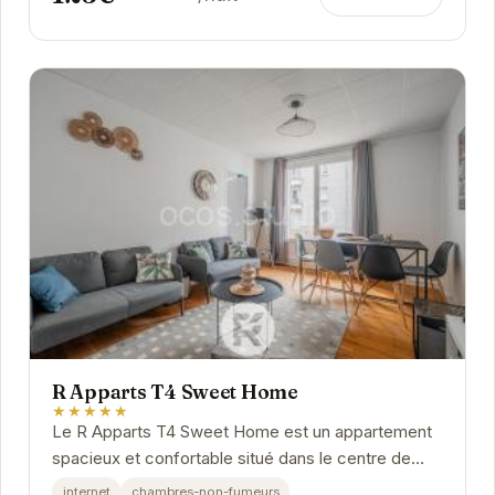
R Apparts T4 Sweet Home
★★★★★
Le R Apparts T4 Sweet Home est un appartement
spacieux et confortable situé dans le centre de
Grenoble. Il est idéal pour les familles ou les...
internet
chambres-non-fumeurs