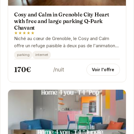
Cosy and Calm in Grenoble City Heart
with free and large parking Q-Park
Chavant
★★★★★
Niché au cœur de Grenoble, le Cosy and Calm
offre un refuge paisible à deux pas de l'animation
de la ville. Cet appartement élégant et...
parking
internet
170€
/nuit
Voir l'offre