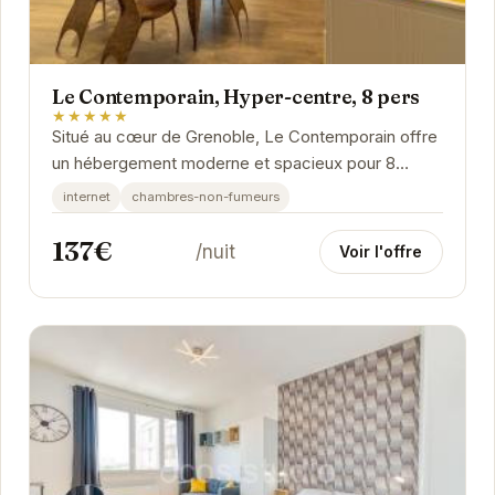
Le Contemporain, Hyper-centre, 8 pers
★★★★★
Situé au cœur de Grenoble, Le Contemporain offre
un hébergement moderne et spacieux pour 8
personnes. Avec son emplacement privilégié,
internet
chambres-non-fumeurs
vous...
137€
/nuit
Voir l'offre