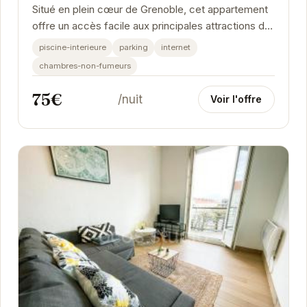
Situé en plein cœur de Grenoble, cet appartement
offre un accès facile aux principales attractions de
la ville. Avec sa piscine au...
piscine-interieure
parking
internet
chambres-non-fumeurs
75€
/nuit
Voir l'offre