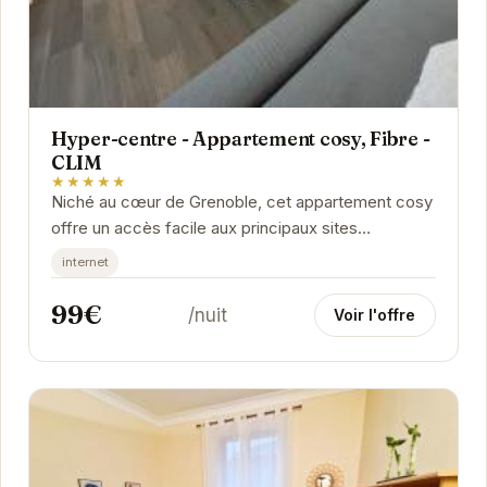
Hyper-centre - Appartement cosy, Fibre -
CLIM
★★★★★
Niché au cœur de Grenoble, cet appartement cosy
offre un accès facile aux principaux sites
touristiques, restaurants et boutiques de la ville.
internet
Son...
99€
/nuit
Voir l'offre