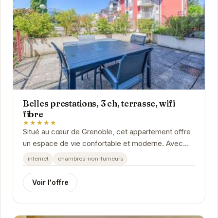
Belles prestations, 3 ch, terrasse, wifi
fibre
★★★★★
Situé au cœur de Grenoble, cet appartement offre
un espace de vie confortable et moderne. Avec
ses trois chambres, sa terrasse et sa connexion
internet
chambres-non-fumeurs
wifi...
Voir l'offre