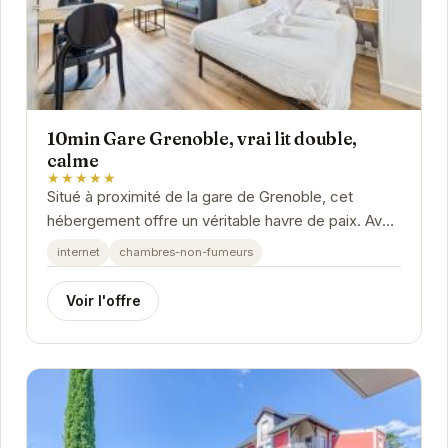
10min Gare Grenoble, vrai lit double,
calme
★★★★★
Situé à proximité de la gare de Grenoble, cet
hébergement offre un véritable havre de paix. Avec
un lit double confortable, il est idéal pour...
internet
chambres-non-fumeurs
Voir l'offre