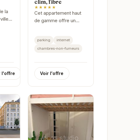
clim, fibre
★★★★★
e la
Cet appartement haut
ville
de gamme offre un
2
espace spacieux et
moderne pour un séjour
parking
internet
inoubliable à Grenoble.
chambres-non-fumeurs
Avec 4 chambres, dont
2 avec salles de...
Voir l'offre
 l'offre