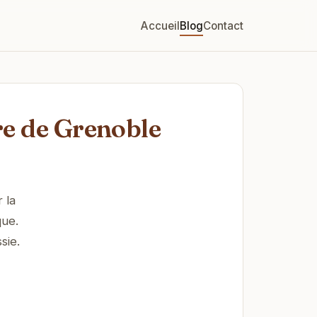
Accueil
Blog
Contact
re de Grenoble
 la
que.
sie.