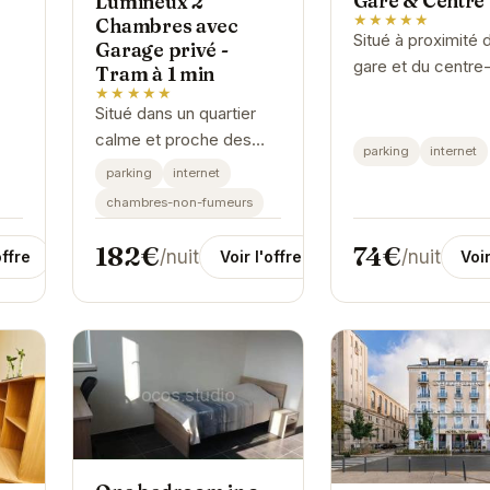
Gare & Centre
Lumineux 2
★★★★★
Chambres avec
Situé à proximité d
Garage privé -
gare et du centre-
Tram à 1 min
de Grenoble, le T
★★★★★
Situé dans un quartier
Élégant offre un
calme et proche des
hébergement
parking
internet
commodités,
confortable et
parking
internet
l'appartement Champon
fonctionnel.
chambres-non-fumeurs
offre un espace de vie
confortable et moderne.
182€
74€
/nuit
/nuit
offre
Voir l'offre
Voir
Avec ses deux
chambres,...