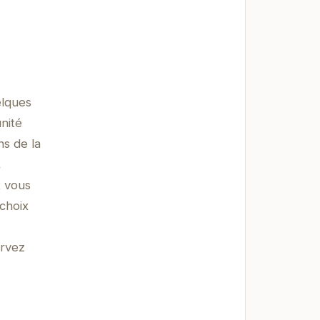
elques
nité
ns de la
,
t vous
choix
ervez