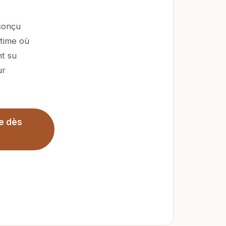
conçu
ntime où
nt su
ur
le dès