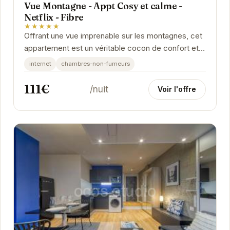
Vue Montagne - Appt Cosy et calme -
Netflix - Fibre
★★★★★
Offrant une vue imprenable sur les montagnes, cet
appartement est un véritable cocon de confort et
de tranquillité. Idéalement situé à Grenoble,...
internet
chambres-non-fumeurs
111€
/nuit
Voir l'offre