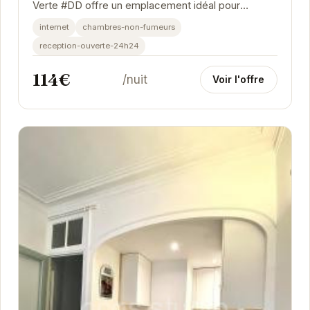
Verte #DD offre un emplacement idéal pour
explorer la ville. Apprécié pour son atmosphère...
internet
chambres-non-fumeurs
reception-ouverte-24h24
114€
/nuit
Voir l'offre