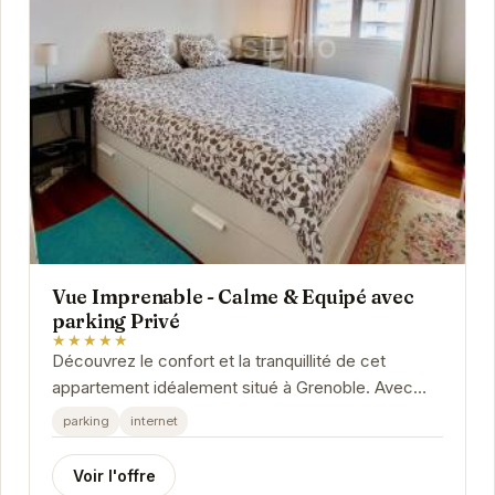
Vue Imprenable - Calme & Equipé avec
parking Privé
★★★★★
Découvrez le confort et la tranquillité de cet
appartement idéalement situé à Grenoble. Avec
une vue imprenable, un parking privé et des...
parking
internet
Voir l'offre