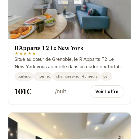
R'Apparts T2 Le New York
★★★★★
Situé au cœur de Grenoble, le R'Apparts T2 Le
New York vous accueille dans un cadre confortable
et élégant. Parfaitement situé pour les...
parking
internet
chambres-non-fumeurs
bar
101€
/nuit
Voir l'offre