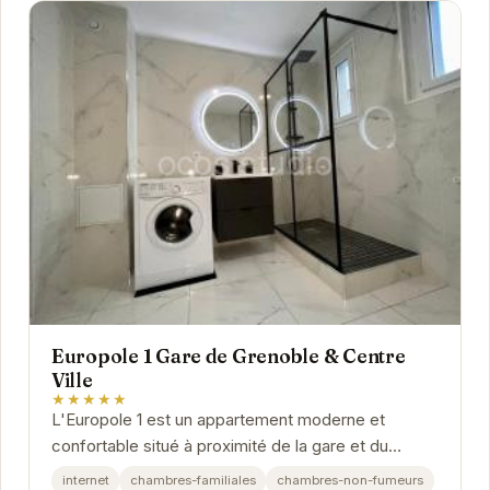
Europole 1 Gare de Grenoble & Centre
Ville
★★★★★
L'Europole 1 est un appartement moderne et
confortable situé à proximité de la gare et du
centre-ville de Grenoble. Il est idéal pour les...
internet
chambres-familiales
chambres-non-fumeurs