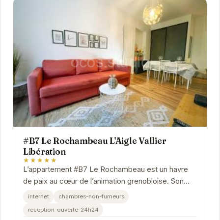
#B7 Le Rochambeau L'Aigle Vallier
Libération
★★★★★
L’appartement #B7 Le Rochambeau est un havre
de paix au cœur de l’animation grenobloise. Son
emplacement privilégié vous permet de profiter...
internet
chambres-non-fumeurs
reception-ouverte-24h24