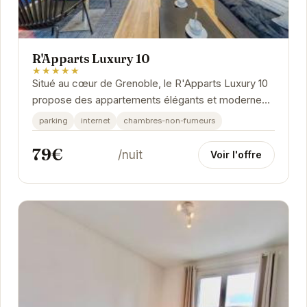
R'Apparts Luxury 10
★★★★★
Situé au cœur de Grenoble, le R'Apparts Luxury 10
propose des appartements élégants et modernes.
Chaque appartement est équipé d'une cuisine...
parking
internet
chambres-non-fumeurs
79€
/nuit
Voir l'offre