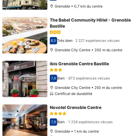
Grenoble • 0,7 km du centre
The Babel Community Hôtel - Grenoble
Bastille
8,5
Très bien
·
2 227 expériences vécues
Avec une note de 8,5
Grenoble City Centre • 350 m du centre
ibis Grenoble Centre Bastille
7,9
Bien
·
973 expériences vécues
Avec une note de 7,9
Grenoble City Centre • 250 m du centre
Certificat de durabilité
Novotel Grenoble Centre
7,9
Bien
·
1 236 expériences vécues
Avec une note de 7,9
Grenoble • 1 km du centre