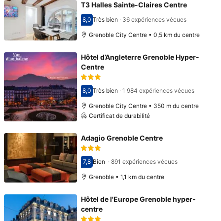
T3 Halles Sainte-Claires Centre
8,0
Très bien
·
36 expériences vécues
Avec une note de 8,0
Grenoble City Centre • 0,5 km du centre
Hôtel d’Angleterre Grenoble Hyper-
Centre
8,0
Très bien
·
1 984 expériences vécues
Avec une note de 8,0
Grenoble City Centre • 350 m du centre
Certificat de durabilité
Adagio Grenoble Centre
7,8
Bien
·
891 expériences vécues
Avec une note de 7,8
Grenoble • 1,1 km du centre
Hôtel de l'Europe Grenoble hyper-
centre