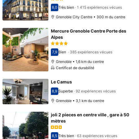
8,0
Très bien
·
1 415 expériences vécues
Avec une note de 8,0
Grenoble City Centre • 300 m du centre
Mercure Grenoble Centre Porte des
Alpes
7,9
Bien
·
385 expériences vécues
Avec une note de 7,9
Grenoble • 1,6 km du centre
Certificat de durabilité
Le Camus
8,9
Superbe
·
92 expériences vécues
Avec une note de 8,9
Grenoble • 3,1 km du centre
joli 2 pieces en centre ville , gare à 50
mètres
8,5
Très bien
·
63 expériences vécues
Avec une note de 8,5