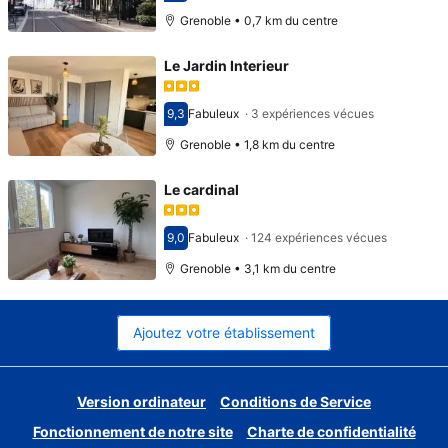
Grenoble • 0,7 km du centre
Le Jardin Interieur
9,3
Fabuleux
·
3 expériences vécues
Avec une note de 9,3
Grenoble • 1,8 km du centre
Le cardinal
9,0
Fabuleux
·
124 expériences vécues
Avec une note de 9,0
Grenoble • 3,1 km du centre
Ajoutez votre établissement
Version ordinateur
Conditions de Service
Fonctionnement de notre site
Charte de confidentialité