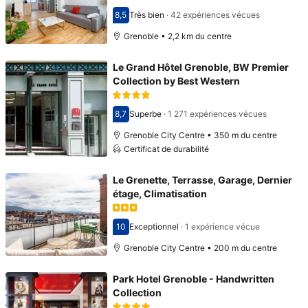
8,5
Très bien
·
42 expériences vécues
Avec une note de 8,5
Grenoble • 2,2 km du centre
Le Grand Hôtel Grenoble, BW Premier
Collection by Best Western
8,7
Superbe
·
1 271 expériences vécues
Avec une note de 8,7
Grenoble City Centre • 350 m du centre
Certificat de durabilité
Le Grenette, Terrasse, Garage, Dernier
étage, Climatisation
10
Exceptionnel
·
1 expérience vécue
Avec une note de 10
Grenoble City Centre • 200 m du centre
Park Hotel Grenoble - Handwritten
Collection