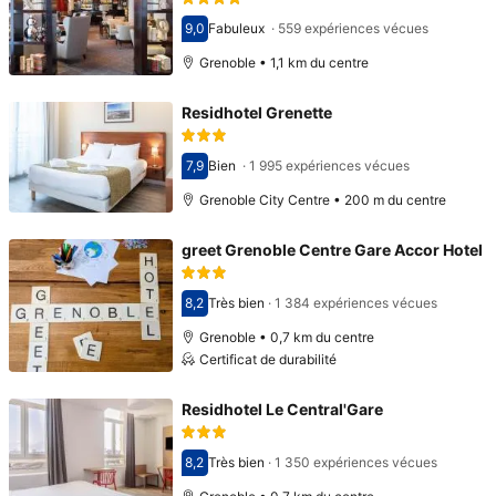
9,0
Fabuleux
·
559 expériences vécues
Avec une note de 9,0
Grenoble • 1,1 km du centre
Residhotel Grenette
7,9
Bien
·
1 995 expériences vécues
Avec une note de 7,9
Grenoble City Centre • 200 m du centre
greet Grenoble Centre Gare Accor Hotel
8,2
Très bien
·
1 384 expériences vécues
Avec une note de 8,2
Grenoble • 0,7 km du centre
Certificat de durabilité
Residhotel Le Central'Gare
8,2
Très bien
·
1 350 expériences vécues
Avec une note de 8,2