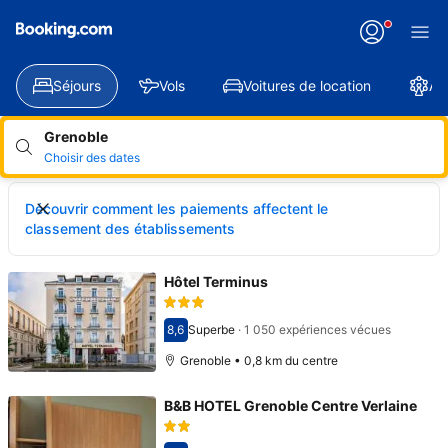
Séjours
Vols
Voitures de location
At
Grenoble
Choisir des dates
Découvrir comment les paiements affectent le
classement des établissements
Hôtel Terminus
8,6
Superbe
·
1 050 expériences vécues
Avec une note de 8,6
Grenoble • 0,8 km du centre
B&B HOTEL Grenoble Centre Verlaine