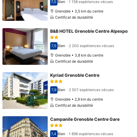
7,0
Bien
·
1 158 expériences vécues
Avec une note de 7,0
Grenoble • 3,5 km du centre
Certificat de durabilité
B&B HOTEL Grenoble Centre Alpexpo
7,5
Bien
·
2 200 expériences vécues
Avec une note de 7,5
Grenoble • 3,8 km du centre
Certificat de durabilité
Kyriad Grenoble Centre
7,9
Bien
·
2 507 expériences vécues
Avec une note de 7,9
Grenoble • 2,9 km du centre
Certificat de durabilité
Campanile Grenoble Centre Gare
7,4
Bien
·
1 896 expériences vécues
Avec une note de 7,4