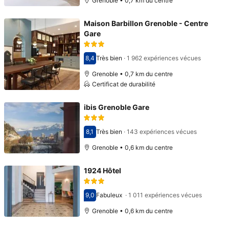
Grenoble • 0,7 km du centre
Maison Barbillon Grenoble - Centre
Gare
8,4
Très bien
·
1 962 expériences vécues
Avec une note de 8,4
Grenoble • 0,7 km du centre
Certificat de durabilité
ibis Grenoble Gare
8,1
Très bien
·
143 expériences vécues
Avec une note de 8,1
Grenoble • 0,6 km du centre
1924 Hôtel
9,0
Fabuleux
·
1 011 expériences vécues
Avec une note de 9,0
Grenoble • 0,6 km du centre