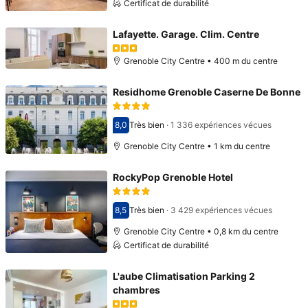
Certificat de durabilité
Lafayette. Garage. Clim. Centre
Grenoble City Centre • 400 m du centre
Residhome Grenoble Caserne De Bonne
8,0
Très bien
·
1 336 expériences vécues
Avec une note de 8,0
Grenoble City Centre • 1 km du centre
RockyPop Grenoble Hotel
8,5
Très bien
·
3 429 expériences vécues
Avec une note de 8,5
Grenoble City Centre • 0,8 km du centre
Certificat de durabilité
L'aube Climatisation Parking 2
chambres