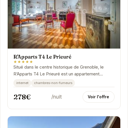
R'Apparts T4 Le Prieuré
★★★★★
Situé dans le centre historique de Grenoble, le
R’Apparts T4 Le Prieuré est un appartement
spacieux et confortable. Il est idéalement placé à...
internet
chambres-non-fumeurs
278€
/nuit
Voir l'offre