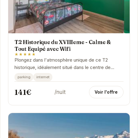
T2 Historique du XVIIIeme - Calme &
Tout Equipé avec Wifi
★★★★★
Plongez dans l'atmosphère unique de ce T2
historique, idéalement situé dans le centre de
Grenoble. Profitez du calme et du confort moderne
parking
internet
de cet...
141€
/nuit
Voir l'offre