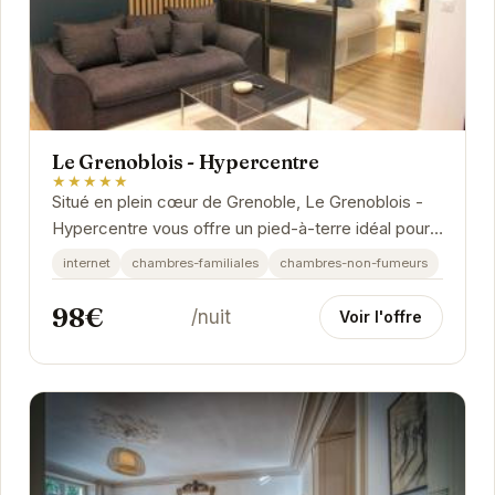
Le Grenoblois - Hypercentre
★★★★★
Situé en plein cœur de Grenoble, Le Grenoblois -
Hypercentre vous offre un pied-à-terre idéal pour
explorer les charmes de cette ville dynamique....
internet
chambres-familiales
chambres-non-fumeurs
98€
/nuit
Voir l'offre