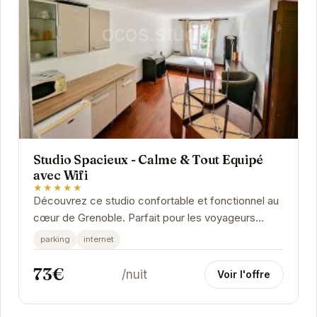
Studio Spacieux - Calme & Tout Equipé
avec Wifi
★★★★★
Découvrez ce studio confortable et fonctionnel au
cœur de Grenoble. Parfait pour les voyageurs
d'affaires ou les couples, il offre un espace...
parking
internet
73€
/nuit
Voir l'offre