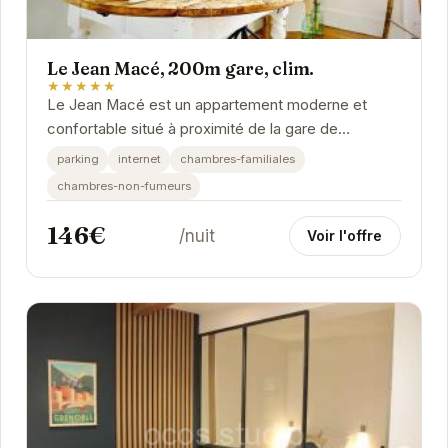
Le Jean Macé, 200m gare, clim.
★★★★★
Le Jean Macé est un appartement moderne et
confortable situé à proximité de la gare de
Grenoble. Il est idéalement placé pour explorer la
parking
internet
chambres-familiales
ville...
chambres-non-fumeurs
146€
/nuit
Voir l'offre