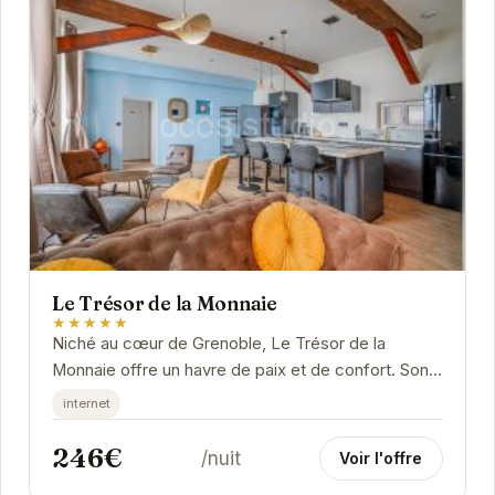
Le Trésor de la Monnaie
★★★★★
Niché au cœur de Grenoble, Le Trésor de la
Monnaie offre un havre de paix et de confort. Son
emplacement privilégié permet un accès facile
internet
aux...
246€
/nuit
Voir l'offre