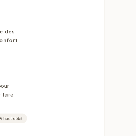
le des
confort
pour
 faire
 haut débit.