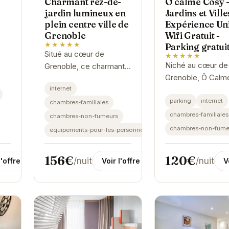
Charmant rez-de-
Ô calme Cosy 
jardin lumineux en
Jardins et Ville
plein centre ville de
Expérience Uni
Grenoble
Wifi Gratuit -
★★★★★
Parking gratui
Situé au cœur de
★★★★★
Niché au cœur de
Grenoble, ce charmant
e
Grenoble, Ô Calm
rez-de-jardin offre un
internet
Cosy offre un équi
cadre lumineux et
parking
internet
parfait entre tranqu
chambres-familiales
confortable pour votre
et proximité urbai
séjour.
chambres-familiales
chambres-non-fumeurs
établissement vo
chambres-non-fume
equipements-pour-les-personnes-handicapees
propose des...
156€
120€
/nuit
/nuit
Voir l'offre
V
l'offre