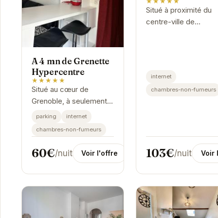
★★★★★
Situé à proximité du
centre-ville de
Grenoble, Le Foch
propose un
appartement de trois
A 4 mn de Grenette
chambres confortabl
Hypercentre
internet
et fonctionnel. Idéal
★★★★★
Situé au cœur de
chambres-non-fumeurs
pour un séjour...
Grenoble, à seulement 4
minutes de la place
parking
internet
Grenette, cet
chambres-non-fumeurs
appartement offre un
accès facile aux
60€
103€
/nuit
/nuit
Voir l'offre
Voir 
principaux sites
touristiques,...