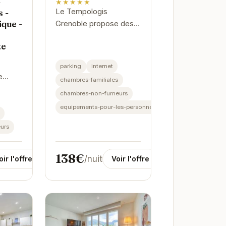
-
★★★★★
Le Tempologis
s -
que -
Grenoble propose des
appartements spacieux
te
et modernes, parfaits
pour un séjour
parking
internet
confortable. Chaque
e
chambres-familiales
appartement est équipé
libre
chambres-non-fumeurs
d'une...
illité
equipements-pour-les-personnes-handicapees
ne. Cet
us
urs
138€
/nuit
oir l'offre
Voir l'offre