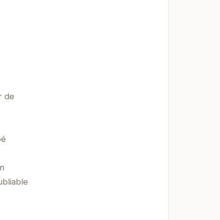
r de
pé
en
ubliable