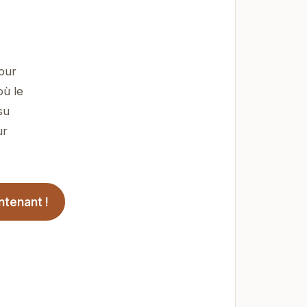
pour
où le
su
ur
ntenant !