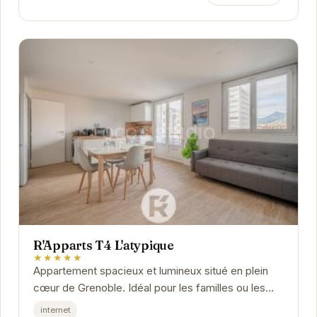
R'Apparts T4 L'atypique
★★★★★
Appartement spacieux et lumineux situé en plein
cœur de Grenoble. Idéal pour les familles ou les
groupes d'amis, il offre un cadre de vie...
internet