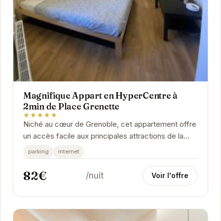
Magnifique Appart en HyperCentre à
2min de Place Grenette
★★★★★
Niché au cœur de Grenoble, cet appartement offre
un accès facile aux principales attractions de la
ville. Son emplacement privilégié, à...
parking
internet
82€
/nuit
Voir l'offre