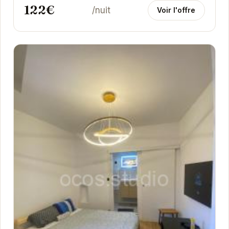
122€
pensés...
/nuit
Voir l'offre