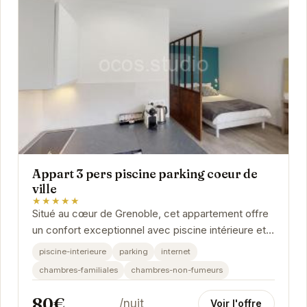
Appart 3 pers piscine parking coeur de
ville
★★★★★
Situé au cœur de Grenoble, cet appartement offre
un confort exceptionnel avec piscine intérieure et
parking. Idéal pour 3 personnes, il est...
piscine-interieure
parking
internet
chambres-familiales
chambres-non-fumeurs
80€
/nuit
Voir l'offre