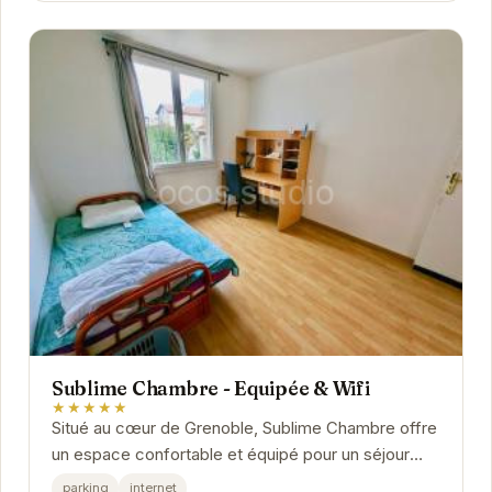
Sublime Chambre - Equipée & Wifi
★★★★★
Situé au cœur de Grenoble, Sublime Chambre offre
un espace confortable et équipé pour un séjour
agréable. Avec un parking et une connexion...
parking
internet