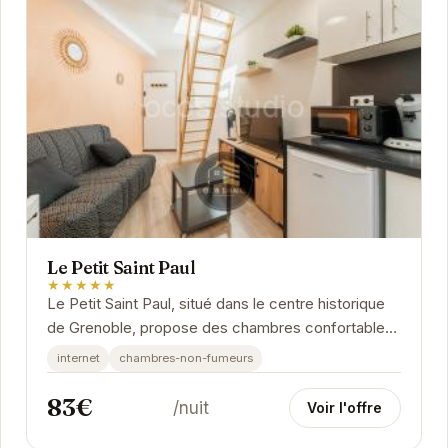
Le Petit Saint Paul
★★★★★
Le Petit Saint Paul, situé dans le centre historique
de Grenoble, propose des chambres confortables
avec une connexion Wi-Fi gratuite. Cet...
internet
chambres-non-fumeurs
83€
/nuit
Voir l'offre