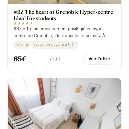
#BZ The heart of Grenoble Hyper-centre
Ideal for students
★★★★★
#BZ offre un emplacement privilégié en hyper-
centre de Grenoble, idéal pour les étudiants. À
proximité des transports, des commerces et des...
internet
reception-ouverte-24h24
65€
/nuit
Voir l'offre