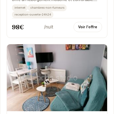
Idéal pour les voyageurs d'affaires et les
internet
chambres-non-fumeurs
touristes,...
reception-ouverte-24h24
98€
/nuit
Voir l'offre