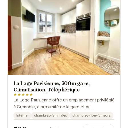
La Loge Parisienne, 300m gare,
Climatisation, Téléphérique
★★★★★
La Loge Parisienne offre un emplacement privilégié
à Grenoble, à proximité de la gare et du
téléphérique. Avec la climatisation, vous...
internet
chambres-familiales
chambres-non-fumeurs