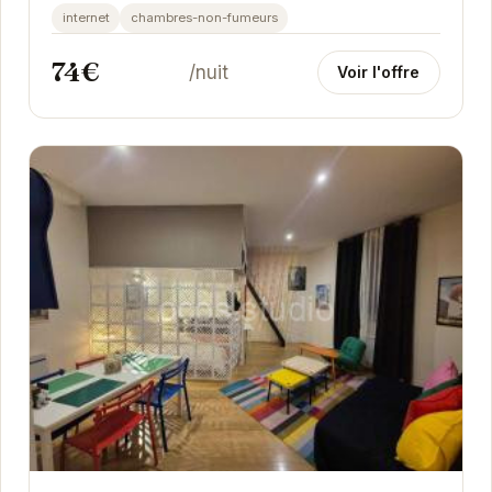
internet
chambres-non-fumeurs
74€
/nuit
Voir l'offre