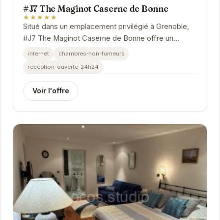
#J7 The Maginot Caserne de Bonne
★★★★★
Situé dans un emplacement privilégié à Grenoble,
#J7 The Maginot Caserne de Bonne offre un
hébergement confortable et élégant. Avec un
internet
chambres-non-fumeurs
accès...
reception-ouverte-24h24
Voir l'offre