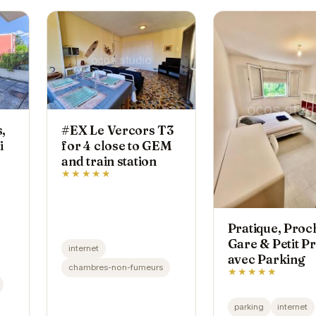
,
#EX Le Vercors T3
i
for 4 close to GEM
and train station
★★★★★
Pratique, Proc
Gare & Petit Pr
internet
ne.
avec Parking
chambres-non-fumeurs
★★★★★
e
.
parking
internet