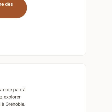
ne dès
vre de paix à
z explorer
s à Grenoble.