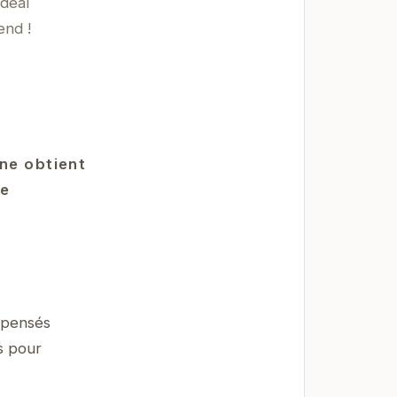
déal
end !
nne obtient
ne
 pensés
s pour