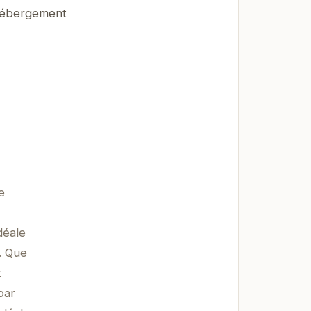
'hébergement
e
déale
. Que
t
par