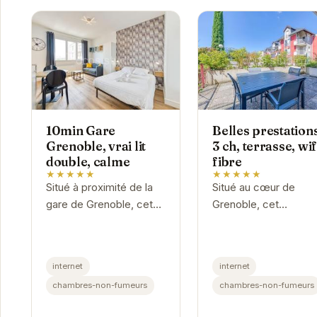
10min Gare
Belles prestations
Grenoble, vrai lit
3 ch, terrasse, wif
double, calme
fibre
★★★★★
★★★★★
Situé à proximité de la
Situé au cœur de
gare de Grenoble, cet
Grenoble, cet
hébergement offre un
appartement offre un
véritable havre de paix.
espace de vie
Avec un lit double
confortable et moder
internet
internet
confortable, il est idéal
Avec ses trois
chambres-non-fumeurs
chambres-non-fumeurs
pour...
chambres, sa terrass
et sa connexion wifi..