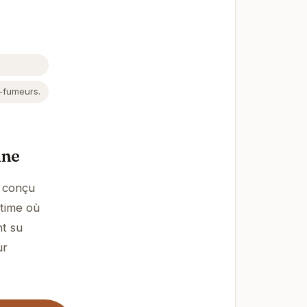
-fumeurs.
nne
é conçu
ntime où
nt su
ur