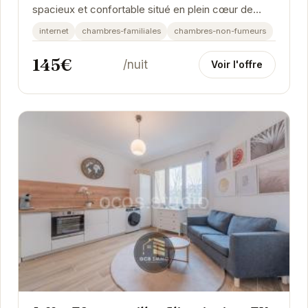
spacieux et confortable situé en plein cœur de
Grenoble. Offrant un cadre idéal pour les familles...
internet
chambres-familiales
chambres-non-fumeurs
145€
/nuit
Voir l'offre