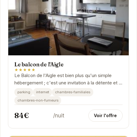
Le balcon de l'Aigle
★★★★★
Le Balcon de l'Aigle est bien plus qu'un simple
hébergement ; c'est une invitation à la détente et à
la découverte. Idéalement situé, il offre...
parking
internet
chambres-familiales
chambres-non-fumeurs
84€
/nuit
Voir l'offre