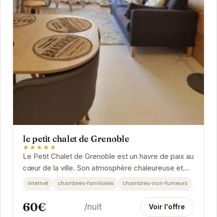
le petit chalet de Grenoble
★★★★★
Le Petit Chalet de Grenoble est un havre de paix au
cœur de la ville. Son atmosphère chaleureuse et
son décor soigné créent un environnement...
internet
chambres-familiales
chambres-non-fumeurs
60€
/nuit
Voir l'offre