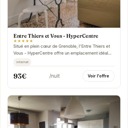
Entre Thiers et Vous - HyperCentre
★★★★★
Situé en plein cœur de Grenoble, l'Entre Thiers et
Vous - HyperCentre offre un emplacement idéal
pour découvrir la ville. Proche des commerces,...
internet
93€
/nuit
Voir l'offre