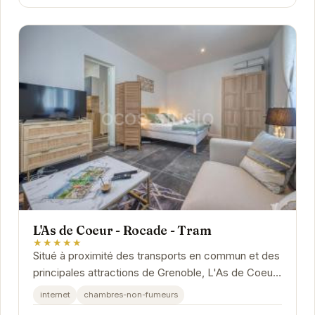
L'As de Coeur - Rocade - Tram
★★★★★
Situé à proximité des transports en commun et des
principales attractions de Grenoble, L'As de Coeur
- Rocade - Tram offre un hébergement...
internet
chambres-non-fumeurs