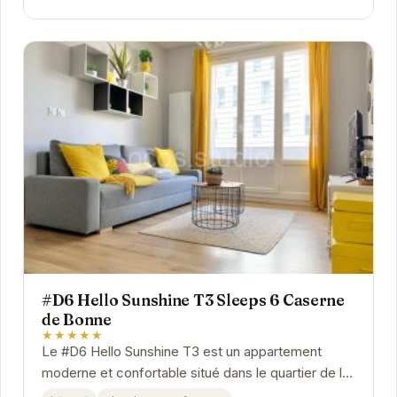
#D6 Hello Sunshine T3 Sleeps 6 Caserne
de Bonne
★★★★★
Le #D6 Hello Sunshine T3 est un appartement
moderne et confortable situé dans le quartier de la
Caserne de Bonne à Grenoble. Il peut accueillir...