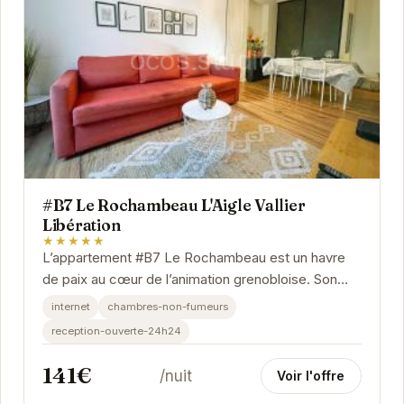
#B7 Le Rochambeau L'Aigle Vallier
Libération
★★★★★
L’appartement #B7 Le Rochambeau est un havre
de paix au cœur de l’animation grenobloise. Son
emplacement privilégié vous permet de profiter...
internet
chambres-non-fumeurs
reception-ouverte-24h24
141€
/nuit
Voir l'offre