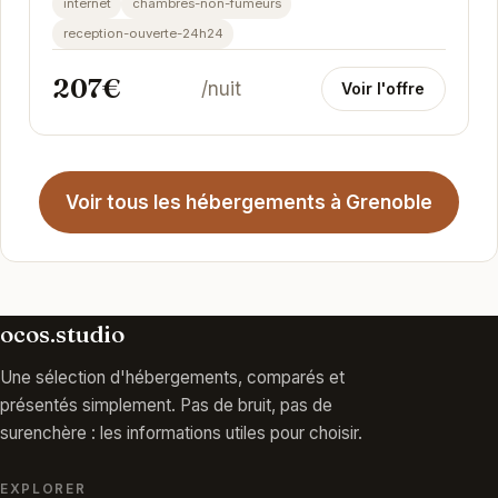
internet
chambres-non-fumeurs
reception-ouverte-24h24
207€
/nuit
Voir l'offre
Voir tous les hébergements à Grenoble
ocos.studio
Une sélection d'hébergements, comparés et
présentés simplement. Pas de bruit, pas de
surenchère : les informations utiles pour choisir.
EXPLORER