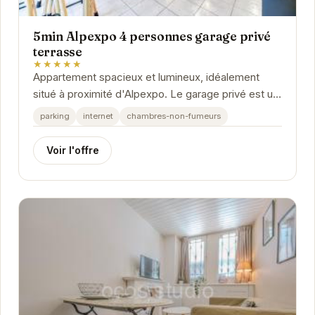
5min Alpexpo 4 personnes garage privé
terrasse
★★★★★
Appartement spacieux et lumineux, idéalement
situé à proximité d'Alpexpo. Le garage privé est un
véritable atout, et la terrasse offre un...
parking
internet
chambres-non-fumeurs
Voir l'offre