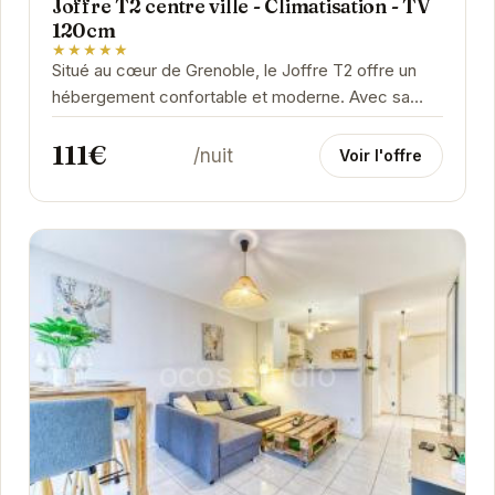
Joffre T2 centre ville - Climatisation - TV
120cm
★★★★★
Situé au cœur de Grenoble, le Joffre T2 offre un
hébergement confortable et moderne. Avec sa
climatisation, sa grande TV et sa proximité avec
111€
les...
/nuit
Voir l'offre