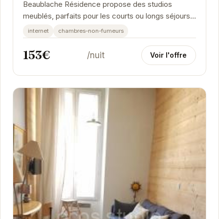
Beaublache Résidence propose des studios
meublés, parfaits pour les courts ou longs séjours.
Chaque studio est équipé pour vous offrir un...
internet
chambres-non-fumeurs
153€
/nuit
Voir l'offre