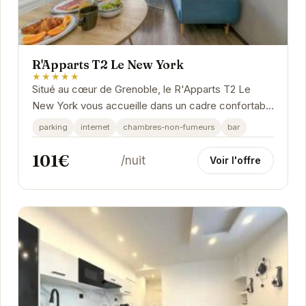
R'Apparts T2 Le New York
★★★★★
Situé au cœur de Grenoble, le R'Apparts T2 Le
New York vous accueille dans un cadre confortable
et élégant. Parfaitement situé pour les...
parking
internet
chambres-non-fumeurs
bar
101€
/nuit
Voir l'offre