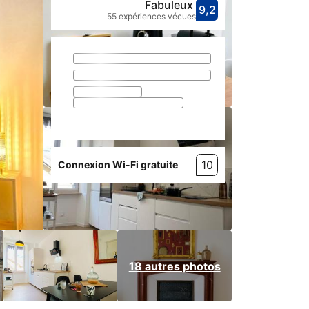
Fabuleux
9,2
Avec une not
fabuleux
55 expériences vécues
10
Connexion Wi-Fi gratuite
18 autres photos