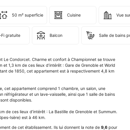
tablissement 
50 m² superficie
Cuisine
Vue sur 
dorcet. 
rme 
Fi gratuite
Balcon
Salle de bains p
ort 
mpionnet.
nt Le Condorcet. Charme et confort à Championnet se trouve 
et 1,3 km de ces lieux d’intérêt : Gare de Grenoble et World 
ant de 1850, cet appartement est à respectivement 4,8 km 
ille, cet appartement comprend 1 chambre, un salon, une 
 réfrigérateur et un lave-vaisselle, ainsi que 1 salle de bains 
sont disponibles.

m de ces lieux d’intérêt : La Bastille de Grenoble et Summum. 
lpes-Isère) est à 46 km.
ment de cet établissement. Ils lui donnent la note de
9,6
pour