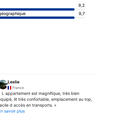
9,2
 géographique
9,7
Leslie
Rosine
R
France
Fran
«
L appartement est magnifique, très bien
«
Tout était
équipé, lit très confortable, emplacement au top,
agréable, bi
facile d accès en transports.
»
Le quartier 
En savoir plus
En savoir pl