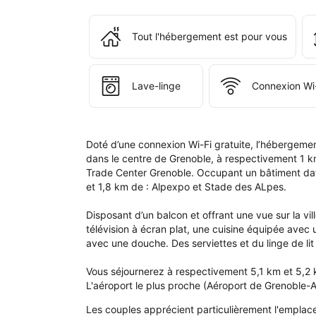
à 
l'é
Tout l'hébergement est pour vous
Le 
Con
Cha
et 
Lave-linge
Connexion Wi-
conf
à 
Cha
Doté d’une connexion Wi-Fi gratuite, l’hébergeme
dans le centre de Grenoble, à respectivement 1 km 
Trade Center Grenoble. Occupant un bâtiment dat
et 1,8 km de : Alpexpo et Stade des ALpes.

Disposant d’un balcon et offrant une vue sur la v
télévision à écran plat, une cuisine équipée avec un
avec une douche. Des serviettes et du linge de lit 
Vous séjournerez à respectivement 5,1 km et 5,2 k
L'aéroport le plus proche (Aéroport de Grenoble-A
Les couples apprécient particulièrement l'emplace