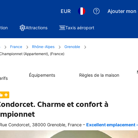
EUR
Ajouter mon 
tion
Attractions
Taxis aéroport
s
France
Rhône-Alpes
Grenoble
à Championnet (Appartement), (France)
Équipements
Règles de la maison
rifs
Condorcet. Charme et confort à
mpionnet
–
Rue Condorcet, 38000 Grenoble, France
Excellent emplacement - 
ellente