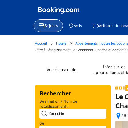
Séjours
Vols
Voitures de loca
Accueil
Hôtels
Appartements : toutes les option
Offre à l'établissement Le Condorcet. Charme et confort 
Infos sur les
Vue d'ensemble
appartements et ta
Rechercher
Le 
Destination / Nom de
Cha
l'établissement :
16 
Exc
Du