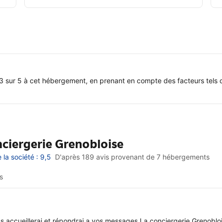
3 sur 5 à cet hébergement, en prenant en compte des facteurs tels q
nciergerie Grenobloise
la société : 9,5
D'après 189 avis provenant de
7 hébergements
s
vous accueillerai et répondrai a vos messages La conciergerie Grenobl