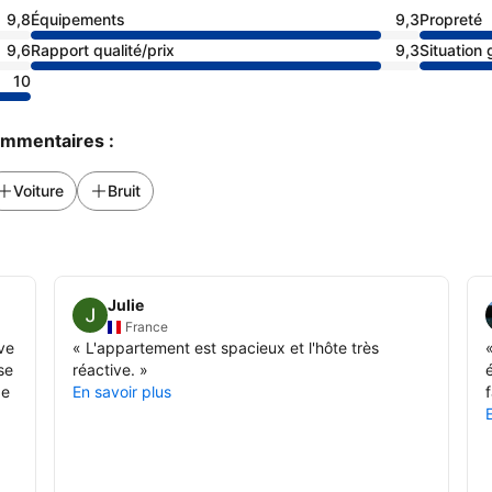
9,8
Équipements
9,3
Propreté
9,6
Rapport qualité/prix
9,3
Situation
10
commentaires :
Voiture
Bruit
Julie
France
ve
«
L'appartement est spacieux et l'hôte très
se
réactive.
»
de
En savoir plus