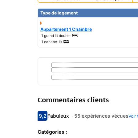
Type de logement
Appartement 1 Chambre
1 grand lit double
1 canapé-lit
Commentaires clients
9,2
Fabuleux
·
55 expériences vécues
Voir
Avec une note de 9.2
fabuleux
Catégories :