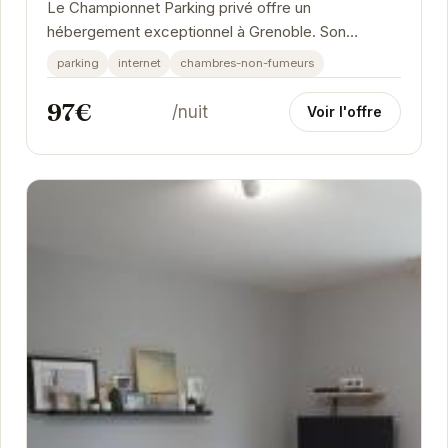
Le Championnet Parking privé offre un
hébergement exceptionnel à Grenoble. Son
emplacement privilégié, combiné à ses
parking
internet
chambres-non-fumeurs
équipements modernes et...
97€
/nuit
Voir l'offre