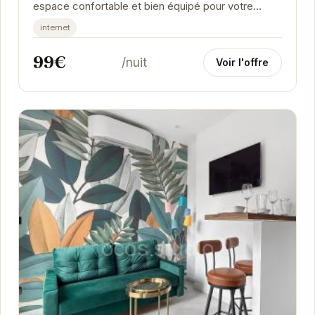
espace confortable et bien équipé pour votre
séjour à Grenoble.
internet
99€
/nuit
Voir l'offre