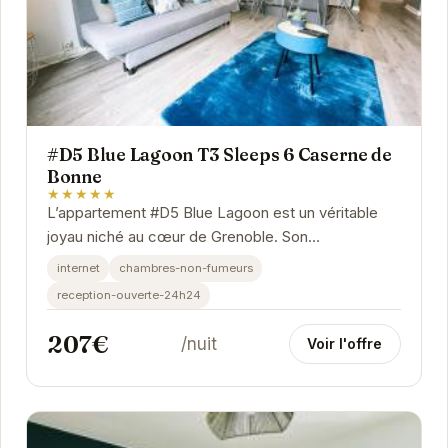
#D5 Blue Lagoon T3 Sleeps 6 Caserne de
Bonne
★★★★★
L’appartement #D5 Blue Lagoon est un véritable
joyau niché au cœur de Grenoble. Son
emplacement privilégié vous permet de profiter
internet
chambres-non-fumeurs
pleinement...
reception-ouverte-24h24
207€
/nuit
Voir l'offre