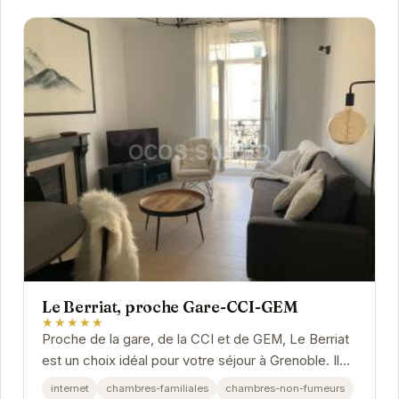
Le Berriat, proche Gare-CCI-GEM
★★★★★
Proche de la gare, de la CCI et de GEM, Le Berriat
est un choix idéal pour votre séjour à Grenoble. Il
offre un environnement confortable et...
internet
chambres-familiales
chambres-non-fumeurs