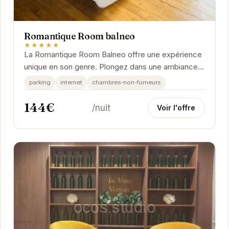
Romantique Room balneo
★★★★★
La Romantique Room Balneo offre une expérience
unique en son genre. Plongez dans une ambiance
chaleureuse et intime, propice à la relaxation et
parking
internet
chambres-non-fumeurs
au...
144€
/nuit
Voir l'offre