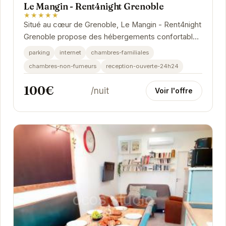
Le Mangin - Rent4night Grenoble
★★★★★
Situé au cœur de Grenoble, Le Mangin - Rent4night
Grenoble propose des hébergements confortables
et bien équipés. Profitez d'un séjour...
parking
internet
chambres-familiales
chambres-non-fumeurs
reception-ouverte-24h24
100€
/nuit
Voir l'offre