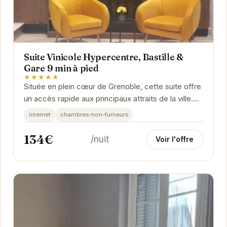
Suite Vinicole Hypercentre, Bastille &
Gare 9 min à pied
★★★★★
Située en plein cœur de Grenoble, cette suite offre
un accès rapide aux principaux attraits de la ville.
Son décor inspiré du monde vinicole...
internet
chambres-non-fumeurs
134€
/nuit
Voir l'offre