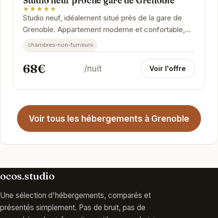
Studio neuf proche gare de Grenoble
★★★★★
Studio neuf, idéalement situé près de la gare de
Grenoble. Appartement moderne et confortable,
parfait pour un séjour d'affaires ou touristique.
chambres-non-fumeurs
68€
/nuit
Voir l'offre
Voir tous les hébergements à Grenoble
ocos.studio
Une sélection d'hébergements, comparés et
présentés simplement. Pas de bruit, pas de