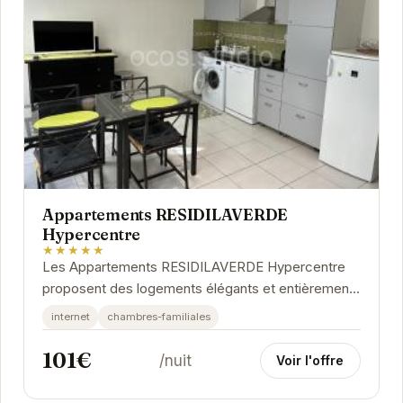
Appartements RESIDILAVERDE
Hypercentre
★★★★★
Les Appartements RESIDILAVERDE Hypercentre
proposent des logements élégants et entièrement
équipés au cœur de Grenoble. Idéalement situés,...
internet
chambres-familiales
101€
/nuit
Voir l'offre