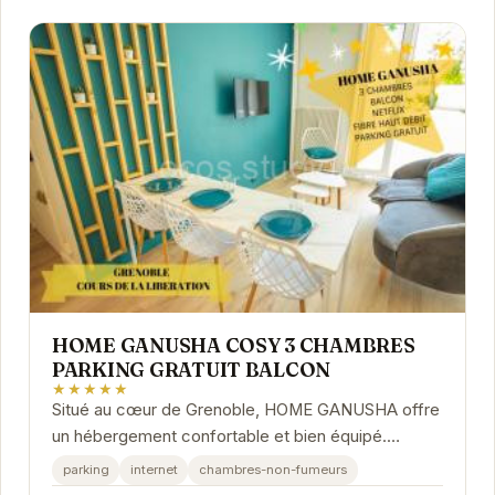
HOME GANUSHA COSY 3 CHAMBRES
PARKING GRATUIT BALCON
★★★★★
Situé au cœur de Grenoble, HOME GANUSHA offre
un hébergement confortable et bien équipé.
L'appartement dispose de trois chambres, d'un
parking
internet
chambres-non-fumeurs
parking...