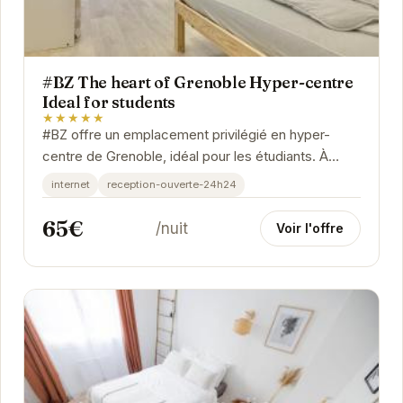
#BZ The heart of Grenoble Hyper-centre
Ideal for students
★★★★★
#BZ offre un emplacement privilégié en hyper-
centre de Grenoble, idéal pour les étudiants. À
proximité des transports, des commerces et des...
internet
reception-ouverte-24h24
65€
/nuit
Voir l'offre