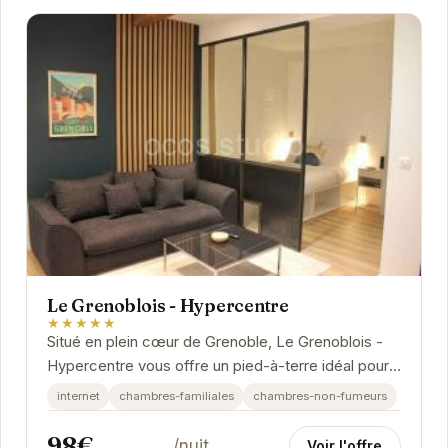
Le Grenoblois - Hypercentre
★★★★★
Situé en plein cœur de Grenoble, Le Grenoblois -
Hypercentre vous offre un pied-à-terre idéal pour
explorer les charmes de cette ville dynamique....
internet
chambres-familiales
chambres-non-fumeurs
98€
/nuit
Voir l'offre