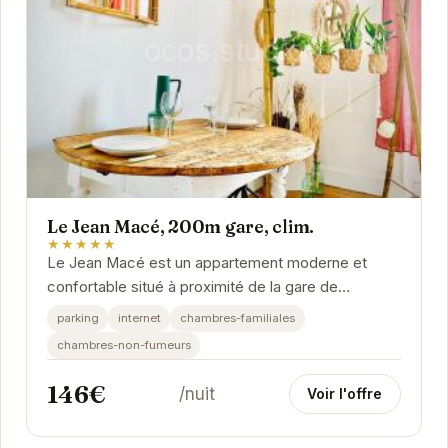
Le Jean Macé, 200m gare, clim.
★★★★★
Le Jean Macé est un appartement moderne et
confortable situé à proximité de la gare de
Grenoble. Il est idéalement placé pour explorer la
parking
internet
chambres-familiales
ville...
chambres-non-fumeurs
146€
/nuit
Voir l'offre