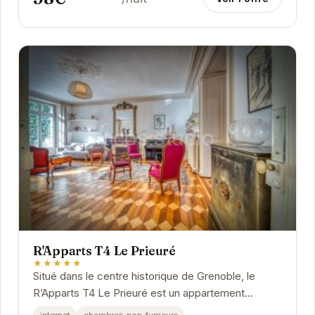
R'Apparts T4 Le Prieuré
★★★★★
Situé dans le centre historique de Grenoble, le
R’Apparts T4 Le Prieuré est un appartement
spacieux et confortable. Il est idéalement placé à...