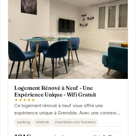
Logement Rénové à Neuf - Une
Expérience Unique - Wifi Gratuit
★★★★★
Ce logement rénové à neuf vous offre une
expérience unique à Grenoble. Avec une connexion
Wifi gratuite, vous pourrez rester connecté tout
parking
internet
chambres-non-fumeurs
au...