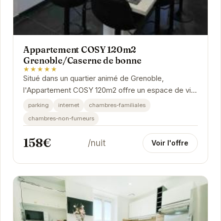
Appartement COSY 120m2
Grenoble/Caserne de bonne
★★★★★
Situé dans un quartier animé de Grenoble,
l'Appartement COSY 120m2 offre un espace de vie
spacieux et moderne. Idéal pour les familles ou
parking
internet
chambres-familiales
les...
chambres-non-fumeurs
158€
/nuit
Voir l'offre