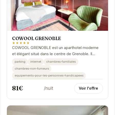
COWOOL GRENOBLE
★★★★★
COWOOL GRENOBLE est un aparthotel moderne
et élégant situé dans le centre de Grenoble. Il
propose des hébergements indépendants avec
parking
internet
chambres-familiales
une...
chambres-non-fumeurs
equipements-pour-les-personnes-handicapees
81€
/nuit
Voir l'offre