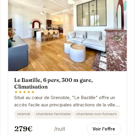
Le Bastille, 6 pers, 300 m gare,
Climatisation
★★★★★
Situé au cœur de Grenoble, "Le Bastille" offre un
accès facile aux principales attractions de la ville.
Cet appartement spacieux et confortable...
internet
chambres-familiales
chambres-non-fumeurs
279€
/nuit
Voir l'offre