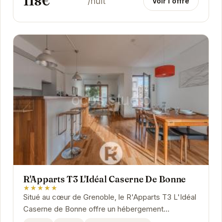
118€
/nuit
Voir l'offre
R'Apparts T3 L'Idéal Caserne De Bonne
★★★★★
Situé au cœur de Grenoble, le R'Apparts T3 L'Idéal
Caserne de Bonne offre un hébergement
confortable et bien équipé.