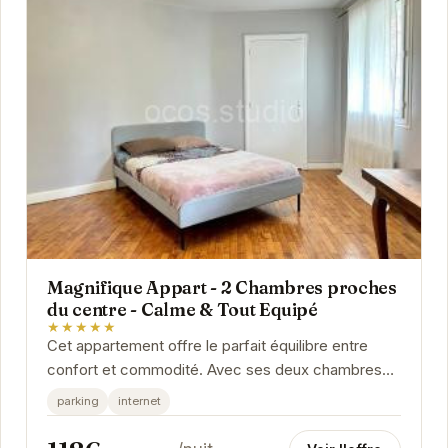
Magnifique Appart - 2 Chambres proches
du centre - Calme & Tout Equipé
★★★★★
Cet appartement offre le parfait équilibre entre
confort et commodité. Avec ses deux chambres
spacieuses, il peut accueillir jusqu'à quatre...
parking
internet