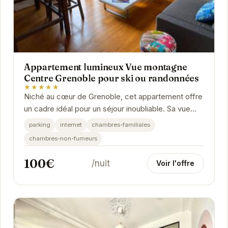
Appartement lumineux Vue montagne
Centre Grenoble pour ski ou randonnées
★★★★★
Niché au cœur de Grenoble, cet appartement offre
un cadre idéal pour un séjour inoubliable. Sa vue
imprenable sur les montagnes et son...
parking
internet
chambres-familiales
chambres-non-fumeurs
100€
/nuit
Voir l'offre