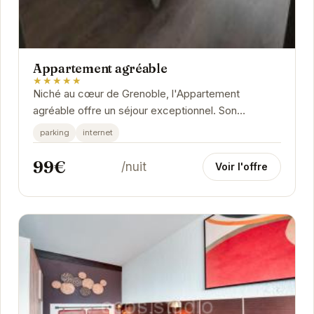
Appartement agréable
★★★★★
Niché au cœur de Grenoble, l'Appartement
agréable offre un séjour exceptionnel. Son
emplacement privilégié permet d'accéder
parking
internet
facilement aux...
99€
/nuit
Voir l'offre