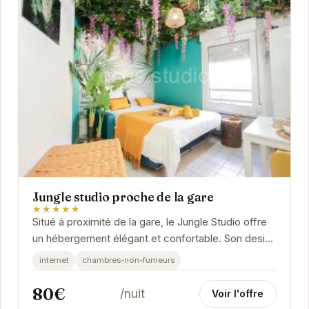
Jungle studio proche de la gare
★★★★★
Situé à proximité de la gare, le Jungle Studio offre
un hébergement élégant et confortable. Son design
inspiré de la jungle crée une...
internet
chambres-non-fumeurs
80€
/nuit
Voir l'offre