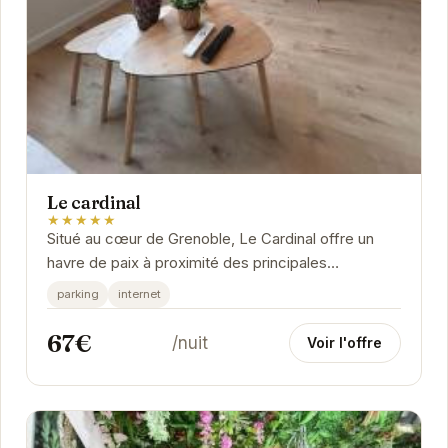
Le cardinal
★★★★★
Situé au cœur de Grenoble, Le Cardinal offre un
havre de paix à proximité des principales
attractions de la ville. Son emplacement privilégié...
parking
internet
67€
/nuit
Voir l'offre