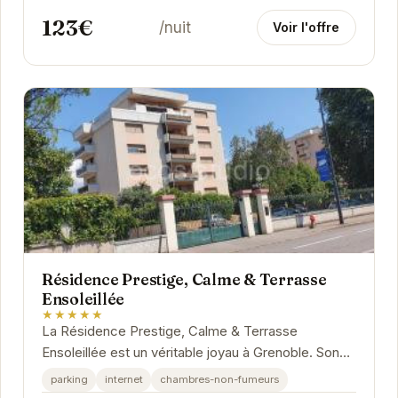
123€
/nuit
Voir l'offre
Résidence Prestige, Calme & Terrasse
Ensoleillée
★★★★★
La Résidence Prestige, Calme & Terrasse
Ensoleillée est un véritable joyau à Grenoble. Son
emplacement privilégié offre un accès facile aux...
parking
internet
chambres-non-fumeurs