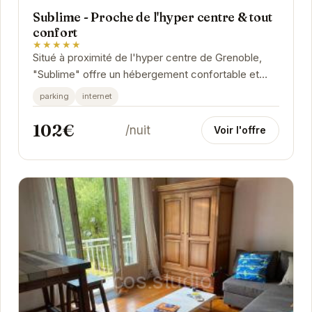
Sublime - Proche de l'hyper centre & tout
confort
★★★★★
Situé à proximité de l'hyper centre de Grenoble,
"Sublime" offre un hébergement confortable et
pratique. Cet appartement est idéal pour les...
parking
internet
102€
/nuit
Voir l'offre