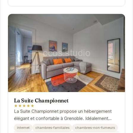
La Suite Championnet
★★★★★
La Suite Championnet propose un hébergement
élégant et confortable à Grenoble. Idéalement
situé, cet établissement offre un accès facile aux...
internet
chambres-familiales
chambres-non-fumeurs