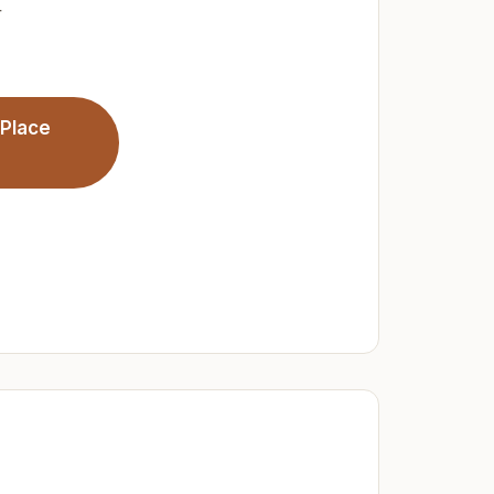
r
 Place