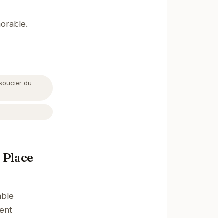
orable.
 soucier du
 Place
mble
ment