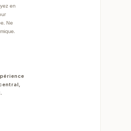
oyez en
our
ée. Ne
amique.
xpérience
entral,
.