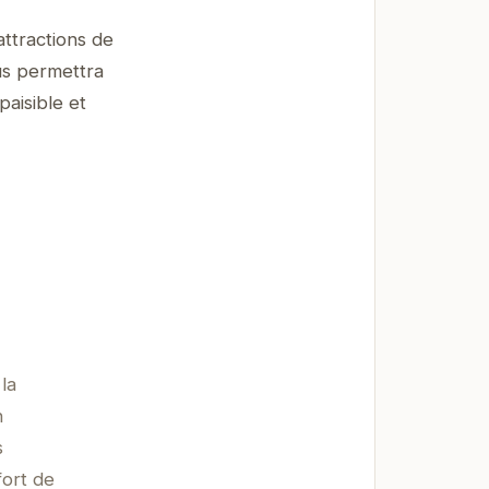
ttractions de
ous permettra
paisible et
la
n
s
fort de