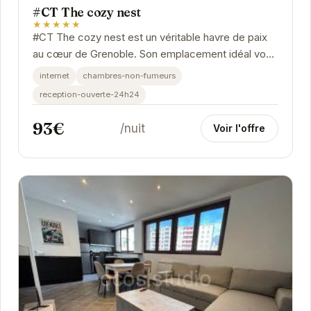
#CT The cozy nest
★★★★★
#CT The cozy nest est un véritable havre de paix
au cœur de Grenoble. Son emplacement idéal vous
permet de profiter pleinement des attractions de...
internet
chambres-non-fumeurs
reception-ouverte-24h24
93€
/nuit
Voir l'offre