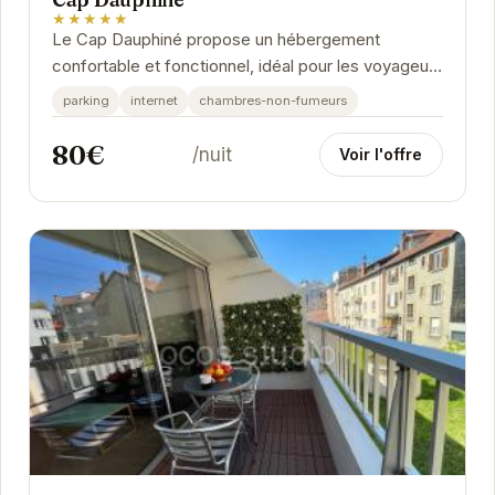
★★★★★
Le Cap Dauphiné propose un hébergement
confortable et fonctionnel, idéal pour les voyageurs
d'affaires ou de loisirs. Sa situation géographique...
parking
internet
chambres-non-fumeurs
80€
/nuit
Voir l'offre