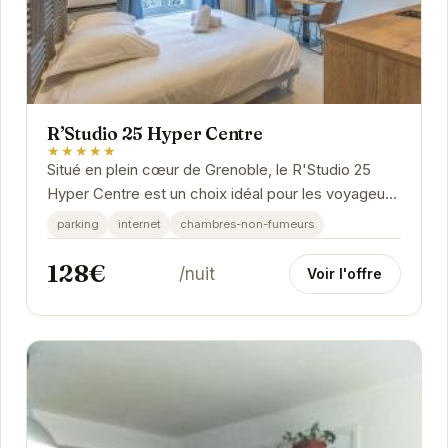
R’Studio 25 Hyper Centre
★★★★★
Situé en plein cœur de Grenoble, le R'Studio 25
Hyper Centre est un choix idéal pour les voyageurs
souhaitant explorer la ville. Proche des...
parking
internet
chambres-non-fumeurs
128€
/nuit
Voir l'offre