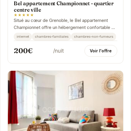
Bel appartement Championnet - quartier
centre ville
★★★★★
Situé au cœur de Grenoble, le Bel appartement
Championnet offre un hébergement confortable et
moderne. Idéal pour les familles et les groupes...
internet
chambres-familiales
chambres-non-fumeurs
200€
/nuit
Voir l'offre