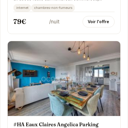
restaurants et sites culturels de Grenoble. Cet...
internet
chambres-non-fumeurs
79€
/nuit
Voir l'offre
#HA Eaux Claires Angelica Parking