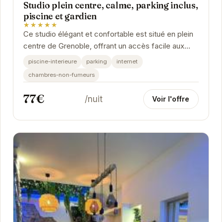
Studio plein centre, calme, parking inclus,
piscine et gardien
★★★★★
Ce studio élégant et confortable est situé en plein
centre de Grenoble, offrant un accès facile aux
attractions de la ville. Avec une piscine...
piscine-interieure
parking
internet
chambres-non-fumeurs
77€
/nuit
Voir l'offre