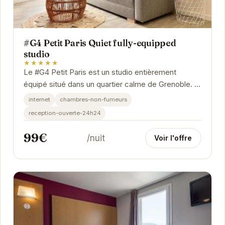
#G4 Petit Paris Quiet fully-equipped
studio
★★★★★
Le #G4 Petit Paris est un studio entièrement
équipé situé dans un quartier calme de Grenoble. Il
offre un espace de vie confortable et...
internet
chambres-non-fumeurs
reception-ouverte-24h24
99€
/nuit
Voir l'offre