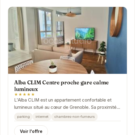
Alba CLIM Centre proche gare calme
lumineux
★★★★★
L'Alba CLIM est un appartement confortable et
lumineux situé au cœur de Grenoble. Sa proximité
avec la gare en fait un choix idéal pour les...
parking
internet
chambres-non-fumeurs
Voir l'offre