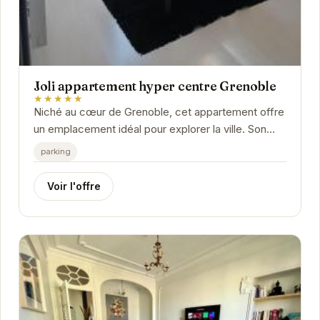
Joli appartement hyper centre Grenoble
★★★★★
Niché au cœur de Grenoble, cet appartement offre
un emplacement idéal pour explorer la ville. Son
intérieur moderne et confortable vous assure un...
parking
Voir l'offre