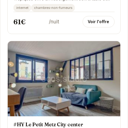
élégant avec une décoration exotique. À...
internet
chambres-non-fumeurs
61€
/nuit
Voir l'offre
#HY Le Petit Metz City center