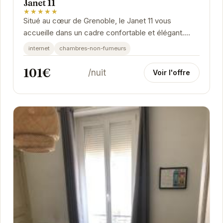
Janet 11
★★★★★
Situé au cœur de Grenoble, le Janet 11 vous
accueille dans un cadre confortable et élégant.
Idéalement situé à quelques pas des principales...
internet
chambres-non-fumeurs
101€
/nuit
Voir l'offre