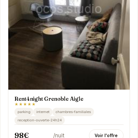
Rent4night Grenoble Aigle
★★★★★
parking
internet
chambres-familiales
reception-ouverte-24h24
98€
/nuit
Voir l'offre