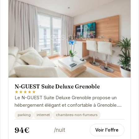
N-GUEST Suite Deluxe Grenoble
★★★★★
Le N-GUEST Suite Deluxe Grenoble propose un
hébergement élégant et confortable à Grenoble.
Idéalement situé, il permet un accès facile aux...
parking
internet
chambres-non-fumeurs
94€
/nuit
Voir l'offre