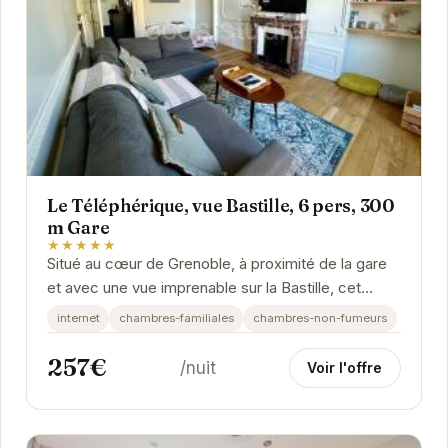
Le Téléphérique, vue Bastille, 6 pers, 300
m Gare
★★★★★
Situé au cœur de Grenoble, à proximité de la gare
et avec une vue imprenable sur la Bastille, cet
appartement offre un cadre idéal pour explorer...
internet
chambres-familiales
chambres-non-fumeurs
257€
/nuit
Voir l'offre