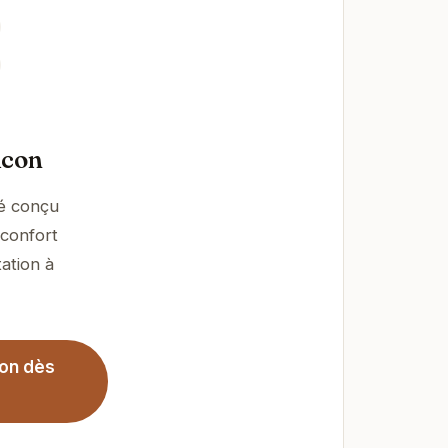
lcon
té conçu
 confort
ation à
con dès