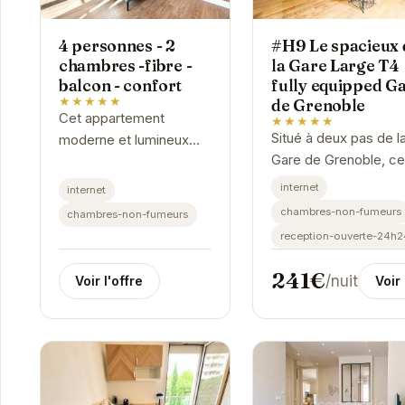
4 personnes - 2
#H9 Le spacieux 
chambres -fibre -
la Gare Large T4
balcon - confort
fully equipped G
★★★★★
de Grenoble
Cet appartement
★★★★★
Situé à deux pas de l
moderne et lumineux
Gare de Grenoble, ce
est parfait pour un
appartement T4 offre
séjour à Grenoble. Il
internet
internet
espace généreux et
dispose de deux
chambres-non-fumeurs
chambres-non-fumeurs
lumineux pour votre
chambres confortables,
reception-ouverte-24h2
séjour. Entièrement
d'une cuisine équipée,
équipé, il...
et...
241€
/nuit
Voir l'offre
Voir 