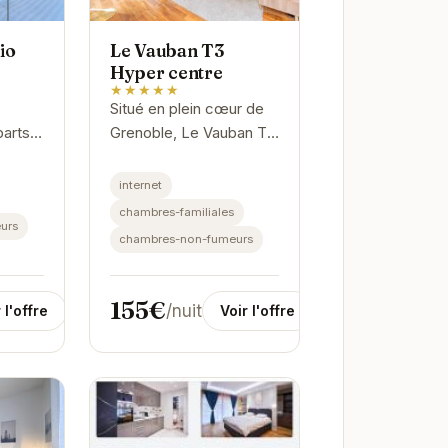
io
Le Vauban T3
Hyper centre
★★★★★
Situé en plein cœur de
parts
Grenoble, Le Vauban T3
est un
offre un accès facile
es
aux principales
internet
te de
attractions de la ville.
chambres-familiales
urs
Cet appartement
chambres-non-fumeurs
ez...
spacieux et moderne...
155€
/nuit
 l'offre
Voir l'offre