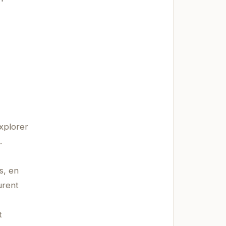
xplorer
.
s, en
urent
t