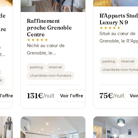
de
R'Apparts Stud
Raffinement
Luxury N 9
proche Grenoble
★★★★★
are
Situé au cœur de
Centre
★★★★★
Grenoble, le R'Ap
Niché au cœur de
a
Studio Luxury N 9 
Grenoble, le
t
choix idéal pour l
Raffinement proche
 un
parking
internet
voyageurs en quê
Grenoble Centre offre
parking
internet
chambres-non-fume
confort et de
un équilibre parfait entre
chambres-non-fumeurs
commodité. Profit
4
confort moderne et
charme authentique.
131€
75€
/nuit
/nuit
Voir l'offre
l'offre
Voir
Cet...