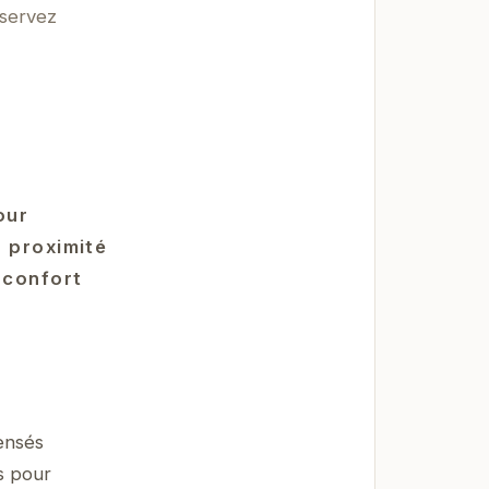
éservez
our
a proximité
 confort
ensés
s pour