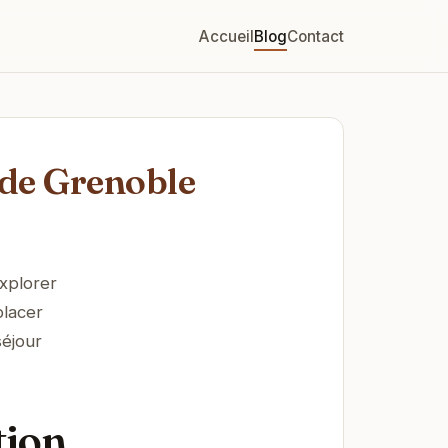
Accueil
Blog
Contact
 de Grenoble
xplorer
placer
séjour
tion