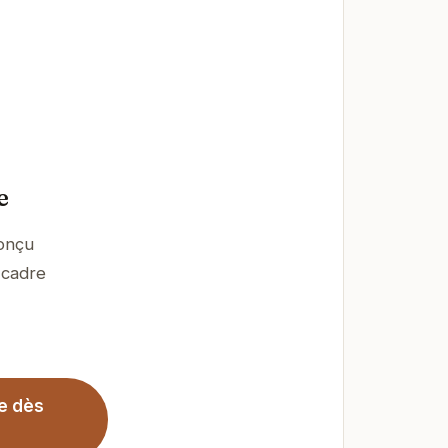
e
conçu
 cadre
e dès