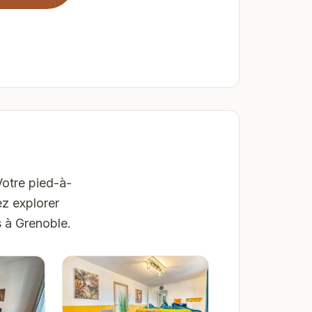
Votre pied-à-
ez explorer
s à Grenoble.