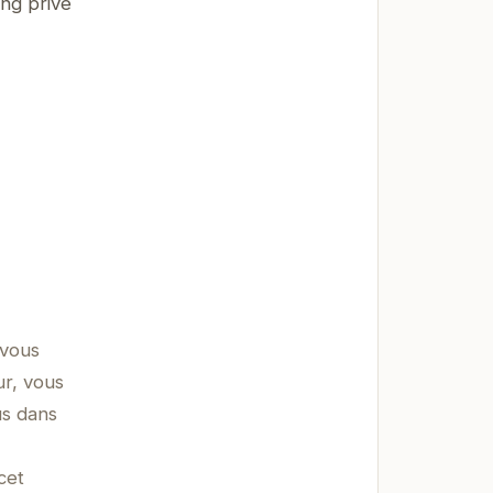
ing privé
 vous
ur, vous
us dans
cet