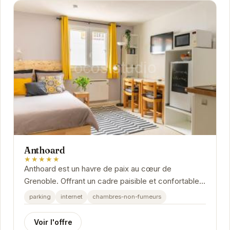
Anthoard
★★★★★
Anthoard est un havre de paix au cœur de
Grenoble. Offrant un cadre paisible et confortable,
il est idéal pour un séjour inoubliable.
parking
internet
chambres-non-fumeurs
Voir l'offre