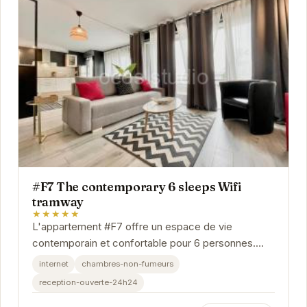
#F7 The contemporary 6 sleeps Wifi
tramway
★★★★★
L'appartement #F7 offre un espace de vie
contemporain et confortable pour 6 personnes.
Idéalement situé à Grenoble, il est équipé d'une...
internet
chambres-non-fumeurs
reception-ouverte-24h24