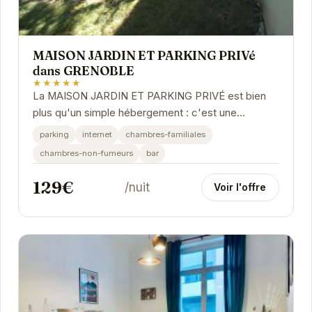
MAISON JARDIN ET PARKING PRIVé
dans GRENOBLE
★★★★★
La MAISON JARDIN ET PARKING PRIVÉ est bien
plus qu'un simple hébergement : c'est une
expérience. Le jardin privé offre un espace de
parking
internet
chambres-familiales
détente...
chambres-non-fumeurs
bar
129€
/nuit
Voir l'offre