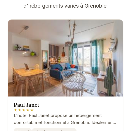
d'hébergements variés à Grenoble.
Paul Janet
★★★★★
L'hôtel Paul Janet propose un hébergement
confortable et fonctionnel à Grenoble. Idéalement
situé, il offre un accès facile aux principaux...