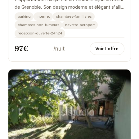
de Grenoble. Son design moderne et élégant s'allie
parfaitement avec le confort et la...
parking
internet
chambres-familiales
chambres-non-fumeurs
navette-aeroport
reception-ouverte-24h24
97€
/nuit
Voir l'offre