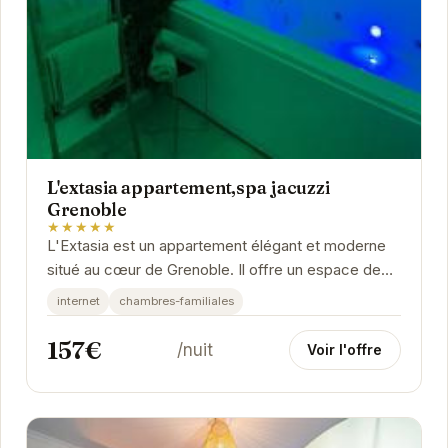
L'extasia appartement,spa jacuzzi
Grenoble
★★★★★
L'Extasia est un appartement élégant et moderne
situé au cœur de Grenoble. Il offre un espace de
vie confortable et luxueux avec un spa jacuzzi...
internet
chambres-familiales
157€
/nuit
Voir l'offre