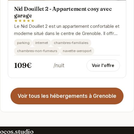
Nid Douillet 2 - Appartement cosy avec
garage
★★★★★
Le Nid Douillet 2 est un appartement confortable et
moderne situé dans le centre de Grenoble. Il offre
un accès facile aux principales attractions...
parking
internet
chambres-familiales
chambres-non-fumeurs
navette-aeroport
109€
/nuit
Voir l'offre
Voir tous les hébergements à Grenoble
ocos.studio