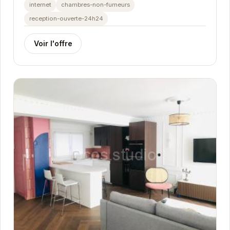
touristiques de Grenoble. Cet appartement...
internet
chambres-non-fumeurs
reception-ouverte-24h24
Voir l'offre