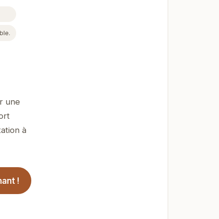
ble.
ir une
ort
ation à
ant !