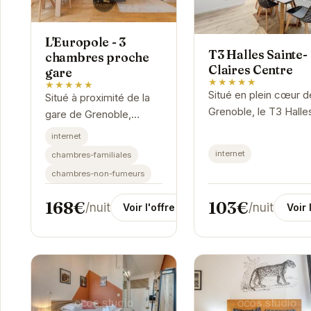
L'Europole - 3
T3 Halles Sainte-
chambres proche
Claires Centre
gare
★★★★★
★★★★★
Situé en plein cœur d
Situé à proximité de la
Grenoble, le T3 Halle
gare de Grenoble,
Sainte-Claires Centre
L'Europole propose un
internet
offre un emplacemen
hébergement
internet
chambres-familiales
privilégié pour découv
confortable et
chambres-non-fumeurs
les charmes de la ville
fonctionnel. Cet
appartement de 3
103€
168€
/nuit
/nuit
Voir 
Voir l'offre
chambres est idéal...