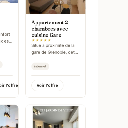
Appartement 2
chambres avec
onfort
cuisine Gare
★★★★★
x est
Situé à proximité de la
r un
gare de Grenoble, cet
appartement offre un
noble.
accès facile aux
internet
ile
transports en commun
et aux attractions de la
Voir l'offre
oir l'offre
ville. Avec ses...