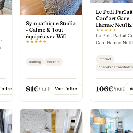
Le Petit Parfait
Confort Gare
Sympathique Studio
Hamac Netflix
- Calme & Tout
★★★★★
Le Petit Parfait C
équipé avec Wifi
e
★★★★★
Gare Hamac Netfli
s
l'endroit idéal pou
séjour relaxant et
internet
t
parking
internet
divertissant à Gre
chambres-familiales
rir
Avec un accès fac
....
aux...
81€
106€
/nuit
/nuit
l'offre
Voir l'offre
V