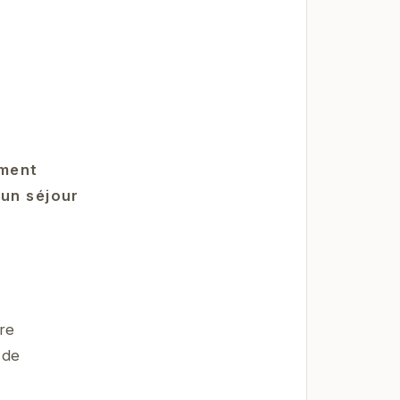
ement
 un séjour
re
 de