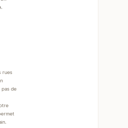
.
s rues
un
s pas de
otre
 permet
in.