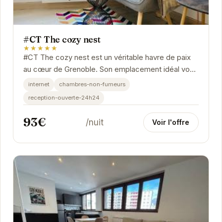
#CT The cozy nest
★★★★★
#CT The cozy nest est un véritable havre de paix
au cœur de Grenoble. Son emplacement idéal vous
permet de profiter pleinement des attractions de...
internet
chambres-non-fumeurs
reception-ouverte-24h24
93€
/nuit
Voir l'offre