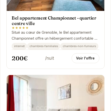
Bel appartement Championnet - quartier
centre ville
★★★★★
Situé au cœur de Grenoble, le Bel appartement
Championnet offre un hébergement confortable et
moderne. Idéal pour les familles et les groupes...
internet
chambres-familiales
chambres-non-fumeurs
200€
/nuit
Voir l'offre