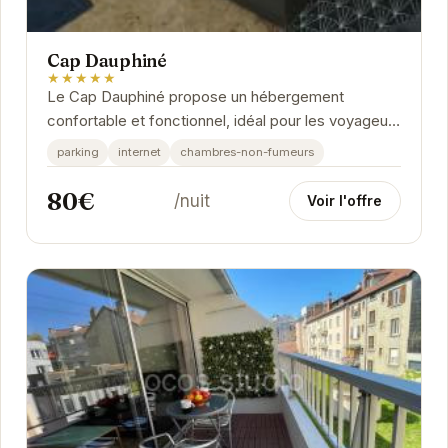
Cap Dauphiné
★★★★★
Le Cap Dauphiné propose un hébergement
confortable et fonctionnel, idéal pour les voyageurs
d'affaires ou de loisirs. Sa situation géographique...
parking
internet
chambres-non-fumeurs
80€
/nuit
Voir l'offre