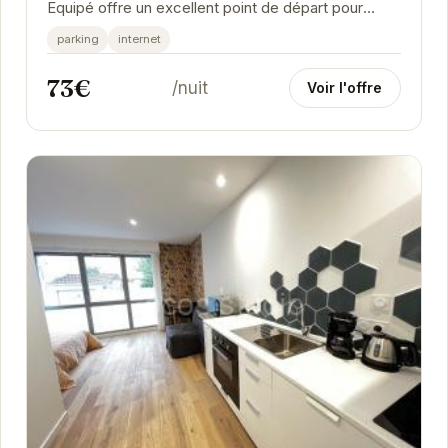
Equipé offre un excellent point de départ pour
explorer Grenoble. Son emplacement stratégique
parking
internet
permet...
73€
/nuit
Voir l'offre