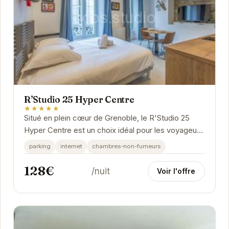
R’Studio 25 Hyper Centre
★★★★★
Situé en plein cœur de Grenoble, le R'Studio 25
Hyper Centre est un choix idéal pour les voyageurs
souhaitant explorer la ville. Proche des...
parking
internet
chambres-non-fumeurs
128€
/nuit
Voir l'offre