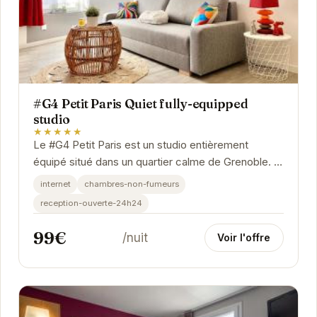
#G4 Petit Paris Quiet fully-equipped
studio
★★★★★
Le #G4 Petit Paris est un studio entièrement
équipé situé dans un quartier calme de Grenoble. Il
offre un espace de vie confortable et...
internet
chambres-non-fumeurs
reception-ouverte-24h24
99€
/nuit
Voir l'offre