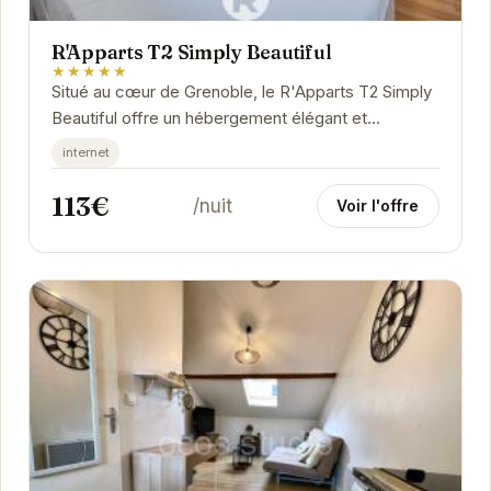
R'Apparts T2 Simply Beautiful
★★★★★
Situé au cœur de Grenoble, le R'Apparts T2 Simply
Beautiful offre un hébergement élégant et
confortable. Idéal pour les voyageurs d'affaires
internet
et...
113€
/nuit
Voir l'offre