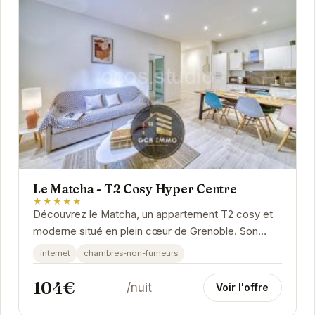
Le Matcha - T2 Cosy Hyper Centre
★★★★★
Découvrez le Matcha, un appartement T2 cosy et
moderne situé en plein cœur de Grenoble. Son
emplacement privilégié vous permettra de
internet
chambres-non-fumeurs
profiter...
104€
/nuit
Voir l'offre