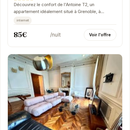
Découvrez le confort de l'Antoine T2, un
appartement idéalement situé à Grenoble, à
proximité de la gare. Cet appartement offre un
internet
espace...
85€
/nuit
Voir l'offre