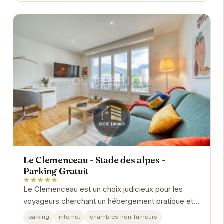
Le Clemenceau - Stade des alpes -
Parking Gratuit
★★★★★
Le Clemenceau est un choix judicieux pour les
voyageurs cherchant un hébergement pratique et
confortable à Grenoble. Sa proximité avec le
parking
internet
chambres-non-fumeurs