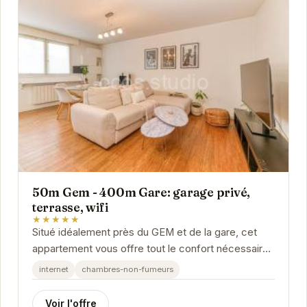
50m Gem - 400m Gare: garage privé,
terrasse, wifi
★★★★★
Situé idéalement près du GEM et de la gare, cet
appartement vous offre tout le confort nécessaire
pour un séjour agréable à Grenoble. Avec une...
internet
chambres-non-fumeurs
Voir l'offre