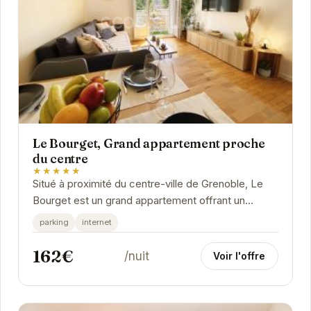
Le Bourget, Grand appartement proche
du centre
★★★★★
Situé à proximité du centre-ville de Grenoble, Le
Bourget est un grand appartement offrant un
espace de vie confortable et moderne. Avec ses...
parking
internet
162€
/nuit
Voir l'offre