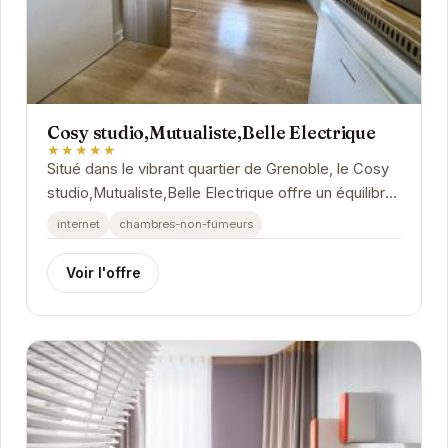
Cosy studio,Mutualiste,Belle Electrique
★★★★★
Situé dans le vibrant quartier de Grenoble, le Cosy
studio,Mutualiste,Belle Electrique offre un équilibre
parfait entre confort moderne et charme...
internet
chambres-non-fumeurs
Voir l'offre