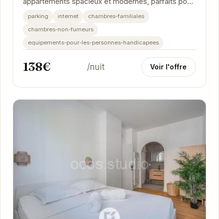
appartements spacieux et modernes, parfaits pour
un séjour confortable. Chaque appartement est
parking
internet
chambres-familiales
équipé d'une...
chambres-non-fumeurs
equipements-pour-les-personnes-handicapees
138€
/nuit
Voir l'offre