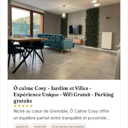
Ô calme Cosy - Jardins et Villes -
Expérience Unique - Wifi Gratuit - Parking
gratuite
★★★★★
Niché au cœur de Grenoble, Ô Calme Cosy offre
un équilibre parfait entre tranquillité et proximité
urbaine. Cet établissement vous propose des...
parking
internet
chambres-familiales