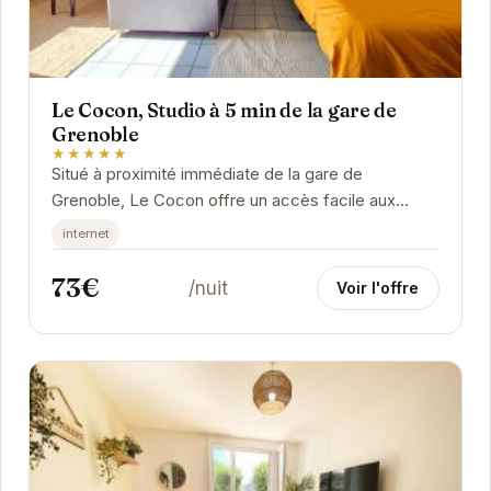
Le Cocon, Studio à 5 min de la gare de
Grenoble
★★★★★
Situé à proximité immédiate de la gare de
Grenoble, Le Cocon offre un accès facile aux
transports en commun et aux attractions de la ville.
internet
Ce...
73€
/nuit
Voir l'offre