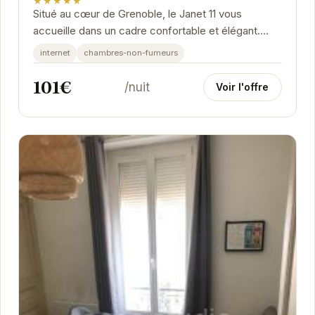
★★★★★
Situé au cœur de Grenoble, le Janet 11 vous
accueille dans un cadre confortable et élégant.
Idéalement situé à quelques pas des principales...
internet
chambres-non-fumeurs
101€
/nuit
Voir l'offre