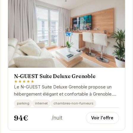
N-GUEST Suite Deluxe Grenoble
★★★★★
Le N-GUEST Suite Deluxe Grenoble propose un
hébergement élégant et confortable à Grenoble.
Idéalement situé, il permet un accès facile aux...
parking
internet
chambres-non-fumeurs
94€
/nuit
Voir l'offre