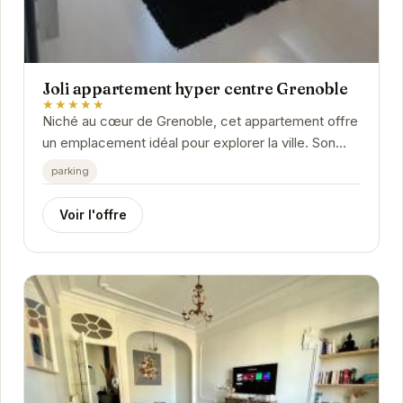
Joli appartement hyper centre Grenoble
★★★★★
Niché au cœur de Grenoble, cet appartement offre
un emplacement idéal pour explorer la ville. Son
intérieur moderne et confortable vous assure un...
parking
Voir l'offre