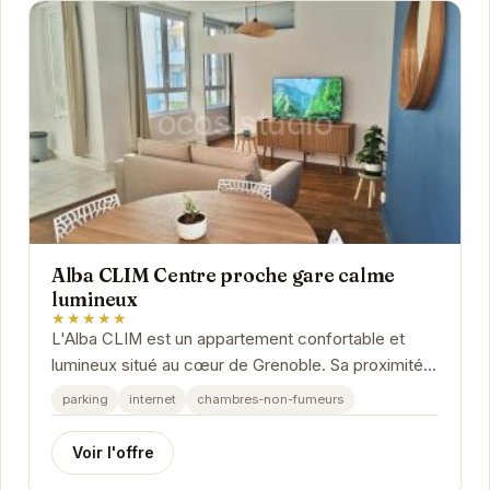
Alba CLIM Centre proche gare calme
lumineux
★★★★★
L'Alba CLIM est un appartement confortable et
lumineux situé au cœur de Grenoble. Sa proximité
avec la gare en fait un choix idéal pour les...
parking
internet
chambres-non-fumeurs
Voir l'offre