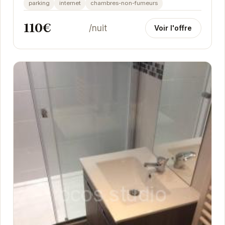
parking
internet
chambres-non-fumeurs
parking...
110€
/nuit
Voir l'offre