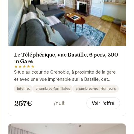
Le Téléphérique, vue Bastille, 6 pers, 300
m Gare
★★★★★
Situé au cœur de Grenoble, à proximité de la gare
et avec une vue imprenable sur la Bastille, cet
appartement offre un cadre idéal pour explorer...
internet
chambres-familiales
chambres-non-fumeurs
257€
/nuit
Voir l'offre