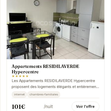
Appartements RESIDILAVERDE
Hypercentre
★★★★★
Les Appartements RESIDILAVERDE Hypercentre
proposent des logements élégants et entièrement
équipés au cœur de Grenoble. Idéalement situés,...
internet
chambres-familiales
101€
/nuit
Voir l'offre