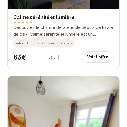
Calme sérénité et lumière
★★★★★
Découvrez le charme de Grenoble depuis ce havre
de paix. Calme sérénité et lumière est un
appartement confortable et bien équipé, offrant
internet
chambres-non-fumeurs
un...
65€
/nuit
Voir l'offre