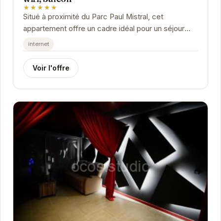
★★★★★
Situé à proximité du Parc Paul Mistral, cet
appartement offre un cadre idéal pour un séjour
agréable à Grenoble. Avec ses deux chambres,
internet
son...
Voir l'offre