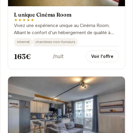
L unique Cinéma Room
★★★★★
Vivez une expérience unique au Cinéma Room.
Alliant le confort d'un hébergement de qualité à
l'immersion d'une salle de cinéma privée, cet...
internet
chambres-non-fumeurs
163€
/nuit
Voir l'offre