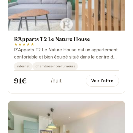
R'Apparts T2 Le Nature House
★★★★★
R'Apparts T2 Le Nature House est un appartement
confortable et bien équipé situé dans le centre de
Grenoble. Idéal pour les couples ou les...
internet
chambres-non-fumeurs
91€
/nuit
Voir l'offre