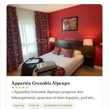
Appartéa Grenoble Alpexpo
★★★★★
L'Appartéa Grenoble Alpexpo propose des
hébergements spacieux et bien équipés, parfaits
pour les séjours de courte ou longue durée.
parking
internet
chambres-familiales