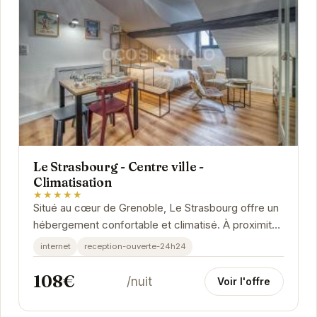
Le Strasbourg - Centre ville -
Climatisation
★★★★★
Situé au cœur de Grenoble, Le Strasbourg offre un
hébergement confortable et climatisé. À proximité
des transports en commun, des restaurants...
internet
reception-ouverte-24h24
108€
/nuit
Voir l'offre