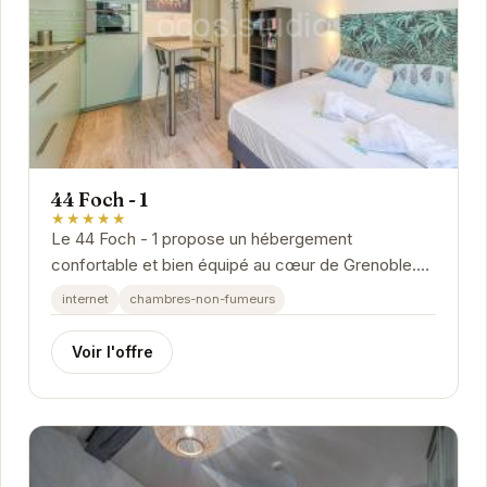
44 Foch - 1
★★★★★
Le 44 Foch - 1 propose un hébergement
confortable et bien équipé au cœur de Grenoble.
Idéal pour les voyageurs d'affaires et les touristes,
internet
chambres-non-fumeurs
cet...
Voir l'offre