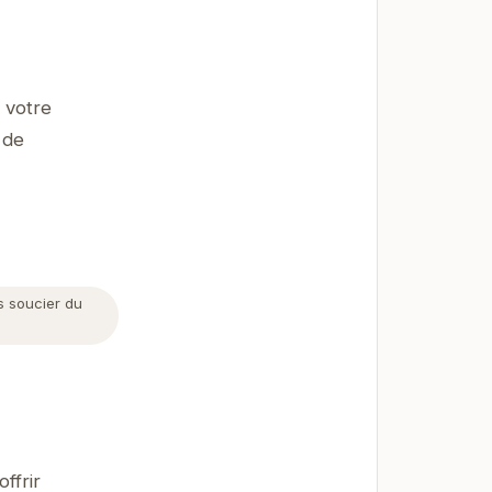
 votre
 de
s soucier du
ffrir