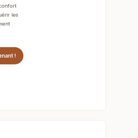
confort
érir les
ement
enant !