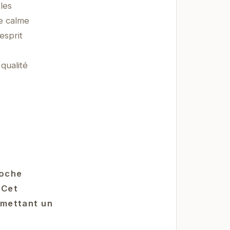
les
le calme
esprit
qualité
roche
 Cet
romettant un