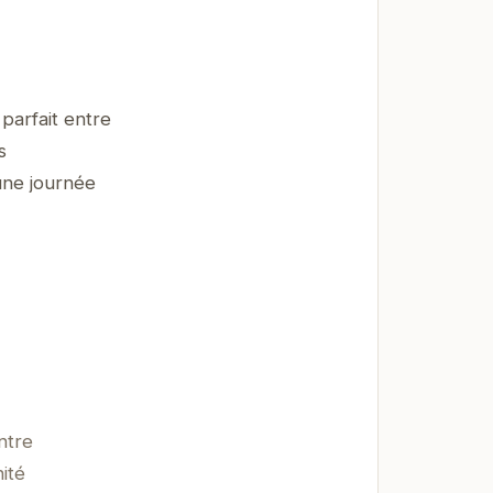
parfait entre
s
une journée
ntre
ité