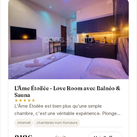
L'Âme Étoilée - Love Room avec Balnéo &
Sauna
★★★★★
L'Âme Étoilée est bien plus qu'une simple
chambre, c'est une véritable expérience. Plongez
dans l'ambiance relaxante du balnéo privatif,...
internet
chambres-non-fumeurs