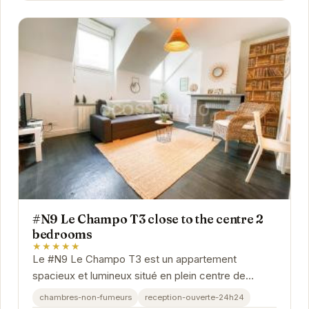
#N9 Le Champo T3 close to the centre 2
bedrooms
★★★★★
Le #N9 Le Champo T3 est un appartement
spacieux et lumineux situé en plein centre de
Grenoble. Il est idéal pour les familles ou les
chambres-non-fumeurs
reception-ouverte-24h24