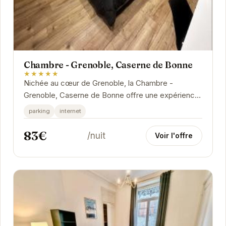
Chambre - Grenoble, Caserne de Bonne
★★★★★
Nichée au cœur de Grenoble, la Chambre -
Grenoble, Caserne de Bonne offre une expérience
unique. Imprégnée d'histoire, cette ancienne
parking
internet
caserne...
83€
/nuit
Voir l'offre