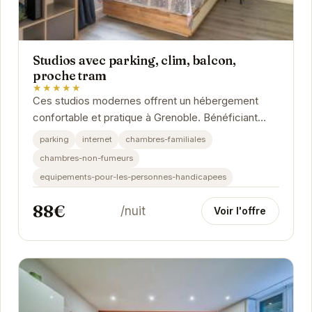
Studios avec parking, clim, balcon,
proche tram
★★★★★
Ces studios modernes offrent un hébergement
confortable et pratique à Grenoble. Bénéficiant
d'un emplacement privilégié près du tram, ils...
parking
internet
chambres-familiales
chambres-non-fumeurs
equipements-pour-les-personnes-handicapees
88€
/nuit
Voir l'offre