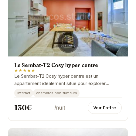
Le Sembat-T2 Cosy hyper centre
★★★★★
Le Sembat-T2 Cosy hyper centre est un
appartement idéalement situé pour explorer
Grenoble. Son emplacement central permet un
internet
chambres-non-fumeurs
accès facile aux...
130€
/nuit
Voir l'offre