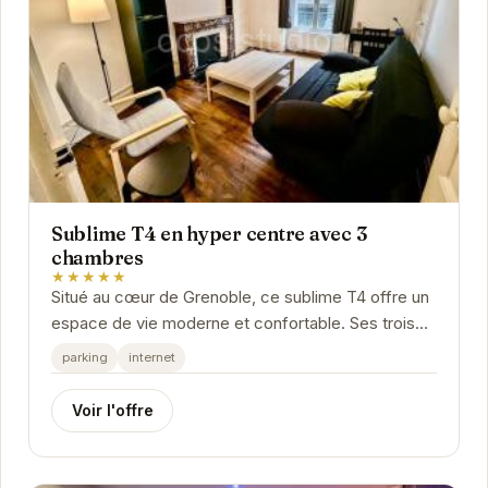
Sublime T4 en hyper centre avec 3
chambres
★★★★★
Situé au cœur de Grenoble, ce sublime T4 offre un
espace de vie moderne et confortable. Ses trois
chambres peuvent accueillir jusqu'à six...
parking
internet
Voir l'offre